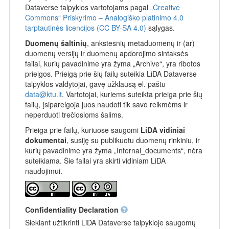
Dataverse talpyklos vartotojams pagal
„Creative
Commons“ Priskyrimo – Analogiško platinimo 4.0
tarptautinės licencijos (CC BY-SA 4.0)
sąlygas.
Duomenų šaltinių
, ankstesnių metaduomenų ir (ar)
duomenų versijų ir duomenų apdorojimo sintaksės
failai, kurių pavadinime yra žyma „Archive“, yra ribotos
prieigos. Prieigą prie šių failų suteikia LiDA Dataverse
talpyklos valdytojai, gavę užklausą el. paštu
data@ktu.lt
. Vartotojai, kuriems suteikta prieiga prie šių
failų, įsipareigoja juos naudoti tik savo reikmėms ir
neperduoti trečiosioms šalims.
Prieiga prie failų, kuriuose saugomi
LiDA vidiniai
dokumentai
, susiję su publikuotu duomenų rinkiniu, ir
kurių pavadinime yra žyma „Internal_documents“, nėra
suteikiama. Šie failai yra skirti vidiniam LiDA
naudojimui.
Confidentiality Declaration
Siekiant užtikrinti LiDA Dataverse talpykloje saugomų