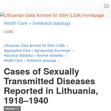
Skip
To
to
na
main
content
Health Care = Sveikatos apsauga
(LiDA)
Lithuanian Data Archive for SSH (LiDA)
>
Aggregated Data = Agreguotieji duomenys
>
Historical Statistics = Istorinė statistika
>
Health Care = Sveikatos apsauga
>
Cases of Sexually
Transmitted Diseases
Reported in Lithuania,
1918–1940
Version 1.1