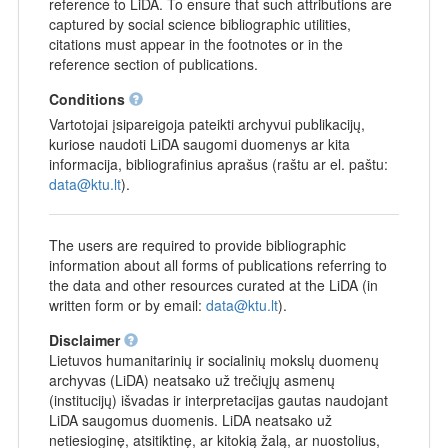
reference to LiDA. To ensure that such attributions are
captured by social science bibliographic utilities,
citations must appear in the footnotes or in the
reference section of publications.
Conditions
Vartotojai įsipareigoja pateikti archyvui publikacijų,
kuriose naudoti LiDA saugomi duomenys ar kita
informacija, bibliografinius aprašus (raštu ar el. paštu:
data@ktu.lt
).
The users are required to provide bibliographic
information about all forms of publications referring to
the data and other resources curated at the LiDA (in
written form or by email:
data@ktu.lt
).
Disclaimer
Lietuvos humanitarinių ir socialinių mokslų duomenų
archyvas (LiDA) neatsako už trečiųjų asmenų
(institucijų) išvadas ir interpretacijas gautas naudojant
LiDA saugomus duomenis. LiDA neatsako už
netiesioginę, atsitiktinę, ar kitokią žalą, ar nuostolius,