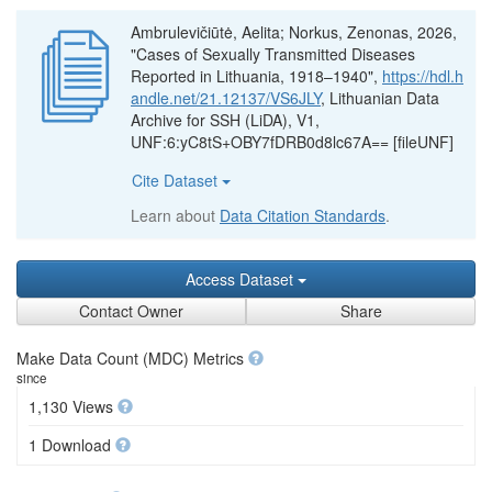
Ambrulevičiūtė, Aelita; Norkus, Zenonas, 2026,
"Cases of Sexually Transmitted Diseases
Reported in Lithuania, 1918–1940",
https://hdl.h
andle.net/21.12137/VS6JLY
, Lithuanian Data
Archive for SSH (LiDA), V1,
UNF:6:yC8tS+OBY7fDRB0d8lc67A== [fileUNF]
Cite Dataset
Learn about
Data Citation Standards
.
Access Dataset
Contact Owner
Share
Make Data Count (MDC) Metrics
since
1,130 Views
1 Download