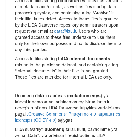
Access to files storing
data sources
, previous versions
of metadata and/or data, as well as files storing data
processing syntax, and containing a tag “Archive” in
their title, is restricted. Access to these files is granted
by the LiDA Dataverse repository administrators upon
request via email at
data@ktu.lt
. Users who are
granted access to these files undertake to use them
only for their own purposes and not to disclose them to
any third parties.
Access to files storing
LiDA internal documents
related to the published dataset, and containing a tag
“Internal_documents” in their title, is not granted.
These files are intended for internal LiDA use only.
Duomenų rinkinio aprašas (
metaduomenys
) yra
laisvai ir nemokamai prieinamas registruotiems ir
neregistruotiems LiDA Dataverse talpyklos vartotojams
pagal
„Creative Commons“ Priskyrimo 4.0 tarptautinės
licencijos (CC BY 4.0)
sąlygas.
LiDA sutvarkyti
duomenų
failai, kurių pavadinime yra
žyma „Data“, yra prieinami registruotiems LiDA