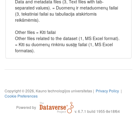
Data and metadata files (3, Text files with tab-
separated values). = Duomenų ir metaduomenų failai
(3, tekstiniai failai su tabuliacija atskirtomis
reikšmėmis).
Other files = Kiti failai
Other files related to the dataset (1, MS Excel format).
= Kiti su duomenų rinkiniu susiję failai (1, MS Excel
formatas).
Copyright © 2026, Kauno technologijos universitetas |
Privacy Policy
|
Cookie Preferences
Powered by
v. 6.7.1 build 1955-8e18f64