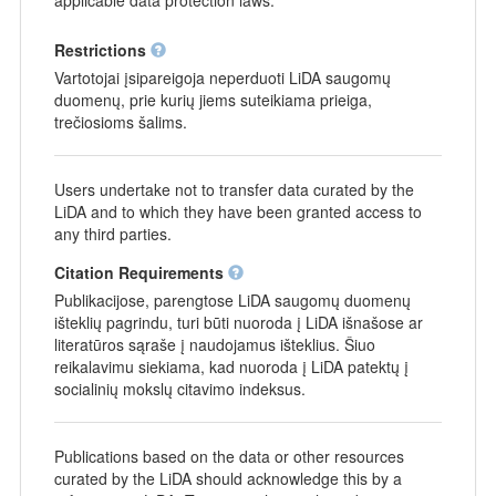
Restrictions
Vartotojai įsipareigoja neperduoti LiDA saugomų
duomenų, prie kurių jiems suteikiama prieiga,
trečiosioms šalims.
Users undertake not to transfer data curated by the
LiDA and to which they have been granted access to
any third parties.
Citation Requirements
Publikacijose, parengtose LiDA saugomų duomenų
išteklių pagrindu, turi būti nuoroda į LiDA išnašose ar
literatūros sąraše į naudojamus išteklius. Šiuo
reikalavimu siekiama, kad nuoroda į LiDA patektų į
socialinių mokslų citavimo indeksus.
Publications based on the data or other resources
curated by the LiDA should acknowledge this by a