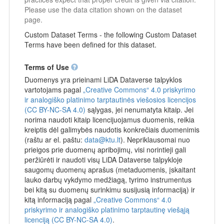
Please use the data citation shown on the dataset
page.
Custom Dataset Terms - the following Custom Dataset
Terms have been defined for this dataset.
Terms of Use
Duomenys yra prieinami LiDA Dataverse talpyklos
vartotojams pagal
„Creative Commons“ 4.0 priskyrimo
ir analogiško platinimo tarptautinės viešosios licencijos
(CC BY-NC-SA 4.0)
sąlygas, jei nenumatyta kitaip. Jei
norima naudoti kitaip licencijuojamus duomenis, reikia
kreiptis dėl galimybės naudotis konkrečiais duomenimis
(raštu ar el. paštu:
data@ktu.lt
). Nepriklausomai nuo
prieigos prie duomenų apribojimų, visi norintieji gali
peržiūrėti ir naudoti visų LiDA Dataverse talpykloje
saugomų duomenų aprašus (metaduomenis, įskaitant
lauko darbų vykdymo medžiagą, tyrimo instrumentus
bei kitą su duomenų surinkimu susijusią informaciją) ir
kitą informaciją pagal
„Creative Commons“ 4.0
priskyrimo ir analogiško platinimo tarptautinę viešąją
licenciją (CC BY-NC-SA 4.0)
.