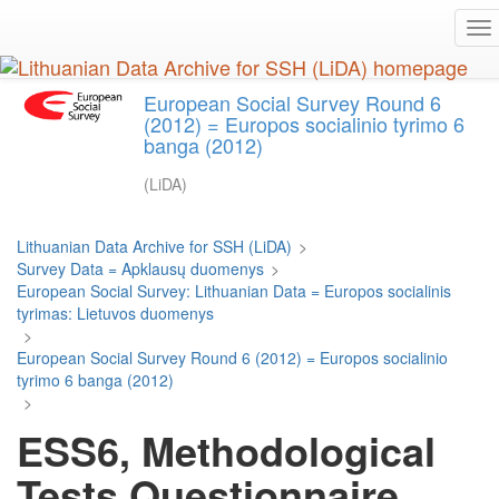
Skip
To
to
na
main
content
European Social Survey Round 6
(2012) = Europos socialinio tyrimo 6
banga (2012)
(LiDA)
Lithuanian Data Archive for SSH (LiDA)
>
Survey Data = Apklausų duomenys
>
European Social Survey: Lithuanian Data = Europos socialinis
tyrimas: Lietuvos duomenys
>
European Social Survey Round 6 (2012) = Europos socialinio
tyrimo 6 banga (2012)
>
ESS6, Methodological
Tests Questionnaire