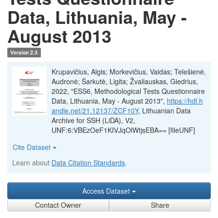
Data, Lithuania, May -
August 2013
Version 2.3
Krupavičius, Algis; Morkevičius, Vaidas; Telešienė,
Audronė; Šarkutė, Ligita; Žvaliauskas, Giedrius,
2022, "ESS6, Methodological Tests Questionnaire
Data, Lithuania, May - August 2013",
https://hdl.h
andle.net/21.12137/ZCF10Y
, Lithuanian Data
Archive for SSH (LiDA), V2,
UNF:6:VBEzOeF1KIVJqOlWtjsEBA== [fileUNF]
Cite Dataset
Learn about
Data Citation Standards
.
Access Dataset
Contact Owner
Share