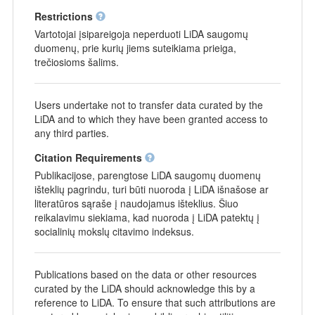
Restrictions
Vartotojai įsipareigoja neperduoti LiDA saugomų
duomenų, prie kurių jiems suteikiama prieiga,
trečiosioms šalims.
Users undertake not to transfer data curated by the
LiDA and to which they have been granted access to
any third parties.
Citation Requirements
Publikacijose, parengtose LiDA saugomų duomenų
išteklių pagrindu, turi būti nuoroda į LiDA išnašose ar
literatūros sąraše į naudojamus išteklius. Šiuo
reikalavimu siekiama, kad nuoroda į LiDA patektų į
socialinių mokslų citavimo indeksus.
Publications based on the data or other resources
curated by the LiDA should acknowledge this by a
reference to LiDA. To ensure that such attributions are