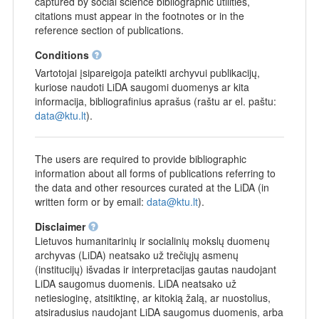
captured by social science bibliographic utilities,
citations must appear in the footnotes or in the
reference section of publications.
Conditions
Vartotojai įsipareigoja pateikti archyvui publikacijų,
kuriose naudoti LiDA saugomi duomenys ar kita
informacija, bibliografinius aprašus (raštu ar el. paštu:
data@ktu.lt
).
The users are required to provide bibliographic
information about all forms of publications referring to
the data and other resources curated at the LiDA (in
written form or by email:
data@ktu.lt
).
Disclaimer
Lietuvos humanitarinių ir socialinių mokslų duomenų
archyvas (LiDA) neatsako už trečiųjų asmenų
(institucijų) išvadas ir interpretacijas gautas naudojant
LiDA saugomus duomenis. LiDA neatsako už
netiesioginę, atsitiktinę, ar kitokią žalą, ar nuostolius,
atsiradusius naudojant LiDA saugomus duomenis, arba