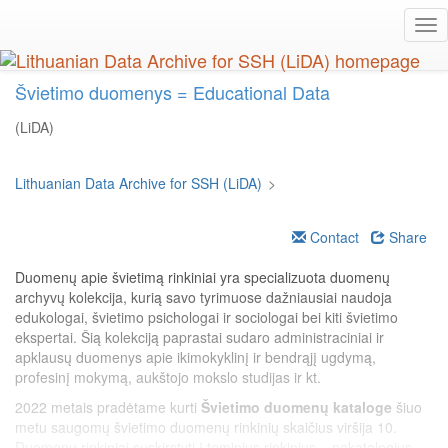
Skip
Tog
to
nav
main
content
Švietimo duomenys = Educational Data
(LiDA)
Lithuanian Data Archive for SSH (LiDA)
>
Contact
Share
Duomenų apie švietimą rinkiniai yra specializuota duomenų
archyvų kolekcija, kurią savo tyrimuose dažniausiai naudoja
edukologai, švietimo psichologai ir sociologai bei kiti švietimo
ekspertai. Šią kolekciją paprastai sudaro administraciniai ir
apklausų duomenys apie ikimokyklinį ir bendrąjį ugdymą,
profesinį mokymą, aukštojo mokslo studijas ir kt.
2022 metais pradėtame kurti
Švietimo duomenų kataloge
šiuo
metu saugomų švietimo duomenų rinkinių skaičius viršija 10.
Duomenų rinkiniai suskirstyti į teminius rinkinius – pakatalogius.