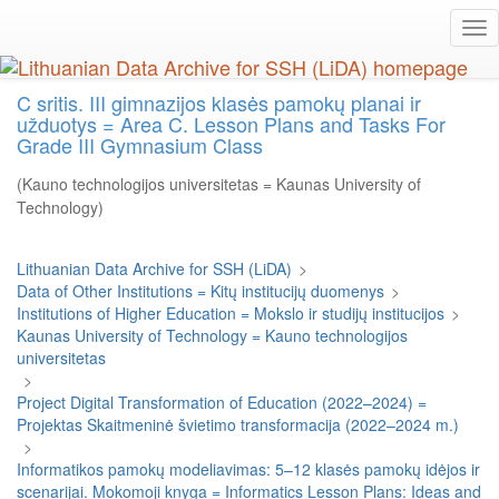
Skip
Tog
to
nav
main
content
C sritis. III gimnazijos klasės pamokų planai ir
užduotys = Area C. Lesson Plans and Tasks For
Grade III Gymnasium Class
(Kauno technologijos universitetas = Kaunas University of
Technology)
Lithuanian Data Archive for SSH (LiDA)
>
Data of Other Institutions = Kitų institucijų duomenys
>
Institutions of Higher Education = Mokslo ir studijų institucijos
>
Kaunas University of Technology = Kauno technologijos
universitetas
>
Project Digital Transformation of Education (2022–2024) =
Projektas Skaitmeninė švietimo transformacija (2022–2024 m.)
>
Informatikos pamokų modeliavimas: 5–12 klasės pamokų idėjos ir
scenarijai. Mokomoji knyga = Informatics Lesson Plans: Ideas and