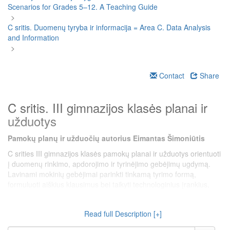
Scenarios for Grades 5–12. A Teaching Guide
>
C sritis. Duomenų tyryba ir informacija = Area C. Data Analysis
and Information
>
Contact
Share
C sritis. III gimnazijos klasės planai ir
užduotys
Pamokų planų ir užduočių autorius Eimantas Šimoniūtis
C srities III gimnazijos klasės pamokų planai ir užduotys orientuoti
į duomenų rinkimo, apdorojimo ir tyrinėjimo gebėjimų ugdymą.
Lavinami mokinių gebėjimai parinkti tinkamą tyrimo formą,
formuluoti aiškius klausimus bei taikyti technologinius įrankius,
tinkančius rinkti empirinę informaciją. Tai ne tik informatikos
gebėjimų plėtra, bet ir integracija su kalbinėmis ir
Read full Description [+]
komunikacinėmis kompetencijomis. Reikšmingas akcentas tenka
refleksijai ir savarankiškai veiklai, leidžiančiai mokiniams suvokti