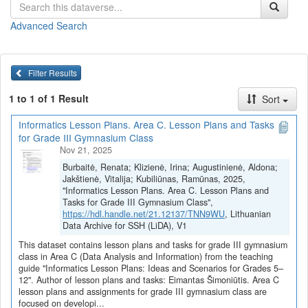
apklausos dizaino ir duomenų analizės svarbą.
Advanced Search
Pamokų planai ir užduotys
(juos galite
peržiūrėti
arba
parsisiųsti
viename dokumente)
Apklausos kūrimas (Eimantas Šimoniūtis)
Filter Results
Visi C srities pamokų planai ir užduotys
1 to 1 of 1 Result
Sort
Pamokų planai ir užduotys parengti vykdant projektą
„Skaitmeninė
švietimo transformacija („EdTech“)
(Nr. 10-004-P-0001)“,
Informatics Lesson Plans. Area C. Lesson Plans and Tasks
įgyvendintą pagal ekonomikos gaivinimo ir atsparumo didinimo
for Grade III Gymnasium Class
planą „Naujos kartos Lietuva“, finansuojamą Europos Sąjungos
Nov 21, 2025
ekonomikos gaivinimo ir atsparumo didinimo priemonės
Burbaitė, Renata; Klizienė, Irina; Augustinienė, Aldona;
„NextGenerationEU“ lėšomis.
Jakštienė, Vitalija; Kubiliūnas, Ramūnas, 2025,
"Informatics Lesson Plans. Area C. Lesson Plans and
Tasks for Grade III Gymnasium Class",
Area C. Lesson Plans and Tasks For
https://hdl.handle.net/21.12137/TNN9WU
, Lithuanian
Data Archive for SSH (LiDA), V1
Grade III Gymnasium Class
This dataset contains lesson plans and tasks for grade III gymnasium
class in Area C (Data Analysis and Information) from the teaching
Author of lesson plans and tasks Eimantas Šimoniūtis
guide "Informatics Lesson Plans: Ideas and Scenarios for Grades 5–
Area C lesson plans and assignments for grade III gymnasium
12". Author of lesson plans and tasks: Eimantas Šimoniūtis. Area C
class are focused on developing data collection, processing, and
lesson plans and assignments for grade III gymnasium class are
focused on developi...
research skills. Pupils are taught to choose the appropriate form