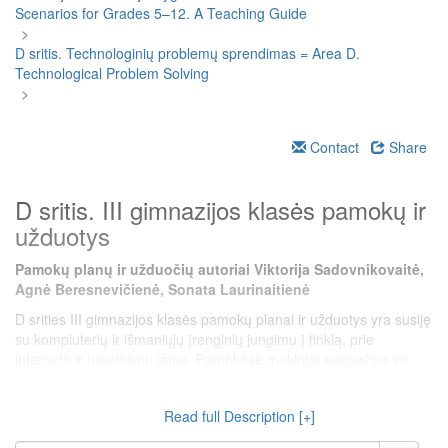
Scenarios for Grades 5–12. A Teaching Guide
>
D sritis. Technologinių problemų sprendimas = Area D.
Technological Problem Solving
>
Contact
Share
D sritis. III gimnazijos klasės pamokų ir
užduotys
Pamokų planų ir užduočių autoriai Viktorija Sadovnikovaitė,
Agnė Beresnevičienė, Sonata Laurinaitienė
D srities III gimnazijos klasės pamokų planai ir užduotys yra susiję
su kompiuterių ir išmaniųjų įrenginių jungimu į tinklą, prie
interneto ir naudojimu jame. Pamokose mokiniai susipažins su
kompiuterių tinklais, jų samprata, privalumais ir trūkumais, su
kompiuterių jungimo į tinklą būdais, tinklo paslauga ir protokolais.
Read full Description [+]
Praktinėse veiklose mokiniai įgyja praktinių žinių ruošiant
kompiuterį ir išmanųjį įrenginį darbui tinkle. Taip stiprinami