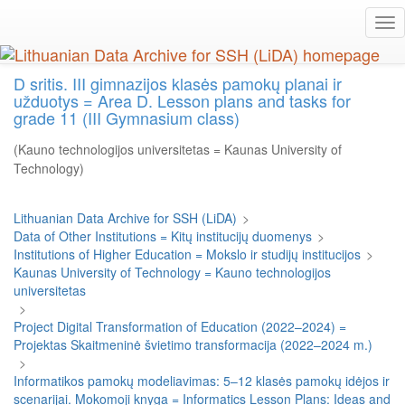
Skip
Tog
to
nav
main
content
D sritis. III gimnazijos klasės pamokų planai ir
užduotys = Area D. Lesson plans and tasks for
grade 11 (III Gymnasium class)
(Kauno technologijos universitetas = Kaunas University of
Technology)
Lithuanian Data Archive for SSH (LiDA)
>
Data of Other Institutions = Kitų institucijų duomenys
>
Institutions of Higher Education = Mokslo ir studijų institucijos
>
Kaunas University of Technology = Kauno technologijos
universitetas
>
Project Digital Transformation of Education (2022–2024) =
Projektas Skaitmeninė švietimo transformacija (2022–2024 m.)
>
Informatikos pamokų modeliavimas: 5–12 klasės pamokų idėjos ir
scenarijai. Mokomoji knyga = Informatics Lesson Plans: Ideas and