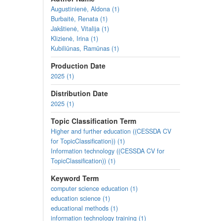
communication tools, while maintaining relevance in bo
Augustinienė, Aldona (1)
the information society and prepare students to be active, 
Burbaitė, Renata (1)
Jakštienė, Vitalija (1)
Lesson plans and tasks
(you can
view
them or
down
Klizienė, Irina (1)
4G and 5G networks. Their development and com
Kubiliūnas, Ramūnas (1)
5G and wireless satellite connections (Dilanta V
Production Date
Internet of Things (IoT) technologies (Dilanta Va
5G and wireless satellite connections (Algirdas L
2025 (1)
Possibilities for using Internet of Things technolo
Distribution Date
Virtual communication between the public and inf
2025 (1)
A variety of virtual communication and collaborat
Background and practice of virtual communicatio
Topic Classification Term
All lesson plans and tasks for Area E
Higher and further education ((CESSDA CV
for TopicClassification)) (1)
Lesson plans and tasks were prepared as a part of the
Information technology ((CESSDA CV for
and Resilience Plan "Next Generation Lithuania", fu
TopicClassification)) (1)
Keyword Term
computer science education (1)
education science (1)
educational methods (1)
information technology training (1)