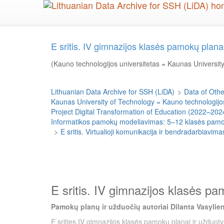
Skip
to
main
content
E sritis. IV gimnazijos klasės pamokų pla
(Kauno technologijos universitetas = Kaunas Universit
Lithuanian Data Archive for SSH (LiDA)
>
Data of Other
Kaunas University of Technology = Kauno technologijos
Project Digital Transformation of Education (2022–202
Informatikos pamokų modeliavimas: 5–12 klasės pamokų
>
E sritis. Virtualioji komunikacija ir bendradarbiavi
E sritis. IV gimnazijos klasės p
Pamokų planų ir užduočių autoriai Dilanta Vasylien
E srities IV gimnazijos klasės pamokų planai ir užduoty