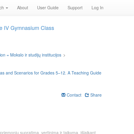
rch
About
User Guide
Support
Log In
ade IV Gymnasium Class
on = Mokslo ir studijų institucijos
>
deas and Scenarios for Grades 5–12. A Teaching Guide
Contact
Share
priemonių supratimą, vertinimą ir taikymą, išlaikant