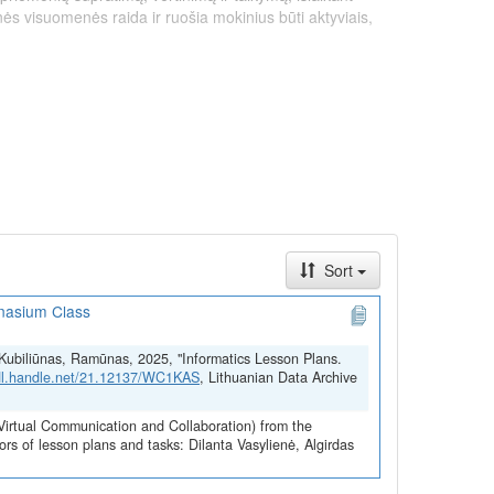
inės visuomenės raida ir ruošia mokinius būti aktyviais,
Sort
mnasium Class
gyvendintą pagal ekonomikos gaivinimo ir atsparumo
onės „NextGenerationEU“ lėšomis.
a; Kubiliūnas, Ramūnas, 2025, "Informatics Lesson Plans.
hdl.handle.net/21.12137/WC1KAS
, Lithuanian Data Archive
(Virtual Communication and Collaboration) from the
rs of lesson plans and tasks: Dilanta Vasylienė, Algirdas
 most advanced digital technologies and