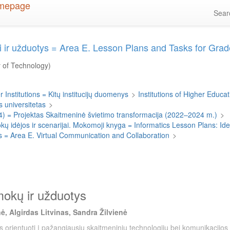
Sea
nai ir užduotys = Area E. Lesson Plans and Tasks for Gr
y of Technology)
 Institutions = Kitų institucijų duomenys
>
Institutions of Higher Educati
 universitetas
>
4) = Projektas Skaitmeninė švietimo transformacija (2022–2024 m.)
>
 idėjos ir scenarijai. Mokomoji knyga = Informatics Lesson Plans: I
mas = Area E. Virtual Communication and Collaboration
>
amokų ir užduotys
ė, Algirdas Litvinas, Sandra Žilvienė
s orientuoti į pažangiausių skaitmeninių technologijų bei komunikacijos 