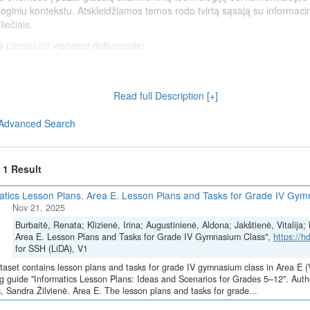
hnologiniu kontekstu. Atskleidžiamos temos rodo tvirtą sąsają su informac
liečiais.
a
parsisiųsti
viename dokumente)
asylienė)
lienė)
Read full Description [+]
s (Algirdas Litvinas)
Advanced Search
isuomenės paslaugų tiekėjais (Algirdas Litvinas)
onių įvairovė (Sandra Žilvienė)
inkimo pagrindimas ir praktika (Sandra Žilvienė)
f 1 Result
atics Lesson Plans. Area E. Lesson Plans and Tasks for Grade IV Gy
Skaitmeninė švietimo transformacija („EdTech“)
(Nr. 10-004-P-0001)“, į
Nov 21, 2025
ą Europos Sąjungos ekonomikos gaivinimo ir atsparumo didinimo priem
Burbaitė, Renata; Klizienė, Irina; Augustinienė, Aldona; Jakštienė, Vitalij
Area E. Lesson Plans and Tasks for Grade IV Gymnasium Class",
https://
for SSH (LiDA), V1
s for Grade IV Gymnasium Class
taset contains lesson plans and tasks for grade IV gymnasium class in Area E 
g guide "Informatics Lesson Plans: Ideas and Scenarios for Grades 5–12". Autho
ė, Algirdas Litvinas, Sandra Žilvienė
s, Sandra Žilvienė. Area E. The lesson plans and tasks for grade...
asium classare focused on understanding, evaluating, and applying the