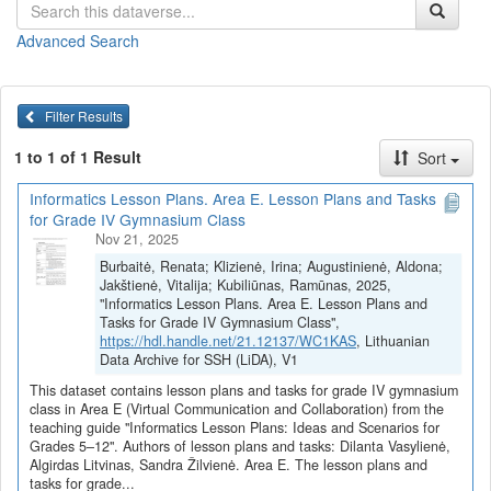
Pamokų planai ir užduotys
(juos galite
peržiūrėti
arba
parsisiųsti
Advanced Search
viename dokumente)
4G ir 5G tinklai. Jų raida, palyginimas (Dilanta Vasylienė)
5G ir palydovinis ryšys (Dilanta Vasylienė)
Filter Results
Daiktų interneto (DI) technologijos (Dilanta Vasylienė)
5G ir palydovinis ryšys (Algirdas Litvinas)
1 to 1 of 1 Result
Sort
Daiktų interneto technologijų naudojimo galimybės (Algirdas
Litvinas)
Informatics Lesson Plans. Area E. Lesson Plans and Tasks
Virtualus piliečių bendravimas su informacinės visuomenės
for Grade IV Gymnasium Class
paslaugų tiekėjais (Algirdas Litvinas)
Nov 21, 2025
Virtualaus bendravimo ir bendradarbiavimo priemonių
Burbaitė, Renata; Klizienė, Irina; Augustinienė, Aldona;
įvairovė (Sandra Žilvienė)
Jakštienė, Vitalija; Kubiliūnas, Ramūnas, 2025,
Virtualaus bendravimo ir bendradarbiavimo pasirinkimo
"Informatics Lesson Plans. Area E. Lesson Plans and
pagrindimas ir praktika (Sandra Žilvienė)
Tasks for Grade IV Gymnasium Class",
https://hdl.handle.net/21.12137/WC1KAS
, Lithuanian
Visi E srities pamokų planai ir užduotys
Data Archive for SSH (LiDA), V1
Pamokų planai ir užduotys parengti vykdant projektą
„Skaitmeninė
This dataset contains lesson plans and tasks for grade IV gymnasium
švietimo transformacija („EdTech“)
(Nr. 10-004-P-0001)“,
class in Area E (Virtual Communication and Collaboration) from the
teaching guide "Informatics Lesson Plans: Ideas and Scenarios for
įgyvendintą pagal ekonomikos gaivinimo ir atsparumo didinimo
Grades 5–12". Authors of lesson plans and tasks: Dilanta Vasylienė,
planą „Naujos kartos Lietuva“, finansuojamą Europos Sąjungos
Algirdas Litvinas, Sandra Žilvienė. Area E. The lesson plans and
ekonomikos gaivinimo ir atsparumo didinimo priemonės
tasks for grade...