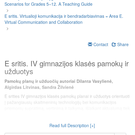
Scenarios for Grades 5–12. A Teaching Guide
>
E sritis. Virtualioji komunikacija ir bendradarbiavimas = Area E.
Virtual Communication and Collaboration
>
Contact
Share
E sritis. IV gimnazijos klasės pamokų ir
užduotys
Pamokų planų ir užduočių autoriai Dilanta Vasylienė,
Algirdas Litvinas, Sandra Žilvienė
E srities IV gimnazijos klasės pamokų planai ir užduotys orientuoti
į pažangiausių skaitmeninių technologijų bei komunikacijos
priemonių supratimą, vertinimą ir taikymą, išlaikant aktualumą tiek
globaliu, tiek vietiniu socialiniu ir technologiniu kontekstu.
Atskleidžiamos temos rodo tvirtą sąsają su informacinės
Read full Description [+]
visuomenės raida ir ruošia mokinius būti aktyviais, kritiškai
mąstančiais, skaitmeniniu požiūriu raštingais piliečiais.