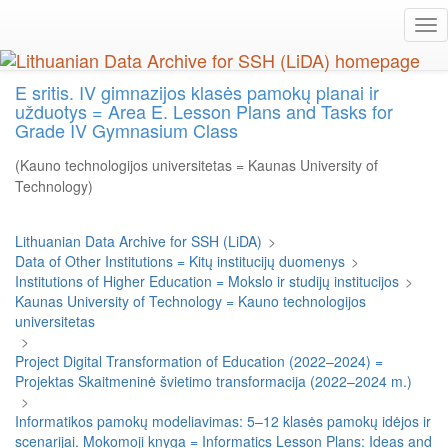
Skip
Tog
to
nav
main
content
E sritis. IV gimnazijos klasės pamokų planai ir
užduotys = Area E. Lesson Plans and Tasks for
Grade IV Gymnasium Class
(Kauno technologijos universitetas = Kaunas University of
Technology)
Lithuanian Data Archive for SSH (LiDA)
>
Data of Other Institutions = Kitų institucijų duomenys
>
Institutions of Higher Education = Mokslo ir studijų institucijos
>
Kaunas University of Technology = Kauno technologijos
universitetas
>
Project Digital Transformation of Education (2022–2024) =
Projektas Skaitmeninė švietimo transformacija (2022–2024 m.)
>
Informatikos pamokų modeliavimas: 5–12 klasės pamokų idėjos ir
scenarijai. Mokomoji knyga = Informatics Lesson Plans: Ideas and