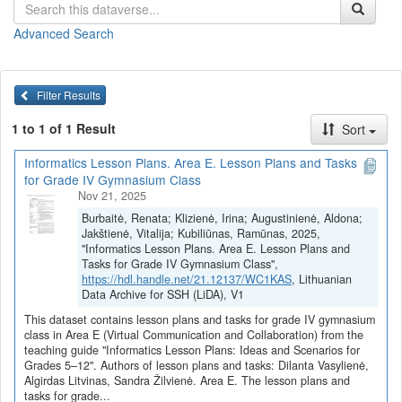
Pamokų planai ir užduotys
(juos galite
peržiūrėti
arba
parsisiųsti
Advanced Search
viename dokumente)
4G ir 5G tinklai. Jų raida, palyginimas (Dilanta Vasylienė)
5G ir palydovinis ryšys (Dilanta Vasylienė)
Filter Results
Daiktų interneto (DI) technologijos (Dilanta Vasylienė)
5G ir palydovinis ryšys (Algirdas Litvinas)
1 to 1 of 1 Result
Sort
Daiktų interneto technologijų naudojimo galimybės (Algirdas
Litvinas)
Informatics Lesson Plans. Area E. Lesson Plans and Tasks
Virtualus piliečių bendravimas su informacinės visuomenės
for Grade IV Gymnasium Class
paslaugų tiekėjais (Algirdas Litvinas)
Nov 21, 2025
Virtualaus bendravimo ir bendradarbiavimo priemonių
Burbaitė, Renata; Klizienė, Irina; Augustinienė, Aldona;
įvairovė (Sandra Žilvienė)
Jakštienė, Vitalija; Kubiliūnas, Ramūnas, 2025,
Virtualaus bendravimo ir bendradarbiavimo pasirinkimo
"Informatics Lesson Plans. Area E. Lesson Plans and
pagrindimas ir praktika (Sandra Žilvienė)
Tasks for Grade IV Gymnasium Class",
https://hdl.handle.net/21.12137/WC1KAS
, Lithuanian
Visi E srities pamokų planai ir užduotys
Data Archive for SSH (LiDA), V1
Pamokų planai ir užduotys parengti vykdant projektą
„Skaitmeninė
This dataset contains lesson plans and tasks for grade IV gymnasium
švietimo transformacija („EdTech“)
(Nr. 10-004-P-0001)“,
class in Area E (Virtual Communication and Collaboration) from the
teaching guide "Informatics Lesson Plans: Ideas and Scenarios for
įgyvendintą pagal ekonomikos gaivinimo ir atsparumo didinimo
Grades 5–12". Authors of lesson plans and tasks: Dilanta Vasylienė,
planą „Naujos kartos Lietuva“, finansuojamą Europos Sąjungos
Algirdas Litvinas, Sandra Žilvienė. Area E. The lesson plans and
ekonomikos gaivinimo ir atsparumo didinimo priemonės
tasks for grade...