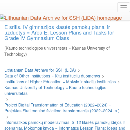
Skip
Tog
to
nav
main
content
E sritis. IV gimnazijos klasės pamokų planai ir
užduotys = Area E. Lesson Plans and Tasks for
Grade IV Gymnasium Class
(Kauno technologijos universitetas = Kaunas University of
Technology)
Lithuanian Data Archive for SSH (LiDA)
>
Data of Other Institutions = Kitų institucijų duomenys
>
Institutions of Higher Education = Mokslo ir studijų institucijos
>
Kaunas University of Technology = Kauno technologijos
universitetas
>
Project Digital Transformation of Education (2022–2024) =
Projektas Skaitmeninė švietimo transformacija (2022–2024 m.)
>
Informatikos pamokų modeliavimas: 5–12 klasės pamokų idėjos ir
scenarijai. Mokomoji knyga = Informatics Lesson Plans: Ideas and