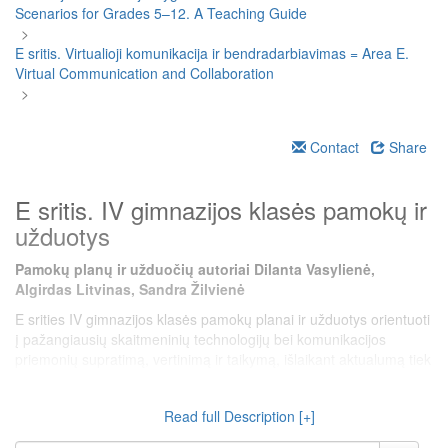
Scenarios for Grades 5–12. A Teaching Guide
>
E sritis. Virtualioji komunikacija ir bendradarbiavimas = Area E.
Virtual Communication and Collaboration
>
Contact
Share
E sritis. IV gimnazijos klasės pamokų ir
užduotys
Pamokų planų ir užduočių autoriai Dilanta Vasylienė,
Algirdas Litvinas, Sandra Žilvienė
E srities IV gimnazijos klasės pamokų planai ir užduotys orientuoti
į pažangiausių skaitmeninių technologijų bei komunikacijos
priemonių supratimą, vertinimą ir taikymą, išlaikant aktualumą tiek
globaliu, tiek vietiniu socialiniu ir technologiniu kontekstu.
Atskleidžiamos temos rodo tvirtą sąsają su informacinės
Read full Description [+]
visuomenės raida ir ruošia mokinius būti aktyviais, kritiškai
mąstančiais, skaitmeniniu požiūriu raštingais piliečiais.