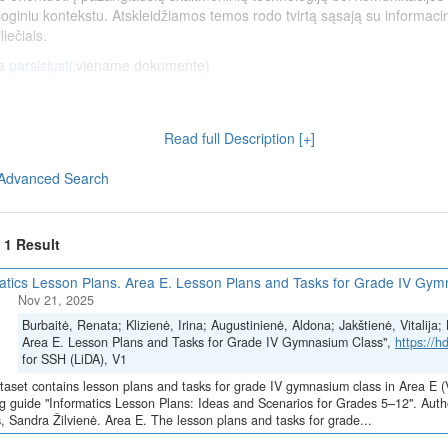
hnologiniu kontekstu. Atskleidžiamos temos rodo tvirtą sąsają su informac
liečiais.
a
parsisiųsti
viename dokumente)
asylienė)
lienė)
Read full Description [+]
s (Algirdas Litvinas)
Advanced Search
isuomenės paslaugų tiekėjais (Algirdas Litvinas)
onių įvairovė (Sandra Žilvienė)
inkimo pagrindimas ir praktika (Sandra Žilvienė)
f 1 Result
atics Lesson Plans. Area E. Lesson Plans and Tasks for Grade IV Gy
Skaitmeninė švietimo transformacija („EdTech“)
(Nr. 10-004-P-0001)“, į
Nov 21, 2025
ą Europos Sąjungos ekonomikos gaivinimo ir atsparumo didinimo priem
Burbaitė, Renata; Klizienė, Irina; Augustinienė, Aldona; Jakštienė, Vitalij
Area E. Lesson Plans and Tasks for Grade IV Gymnasium Class",
https://
for SSH (LiDA), V1
s for Grade IV Gymnasium Class
taset contains lesson plans and tasks for grade IV gymnasium class in Area E 
g guide "Informatics Lesson Plans: Ideas and Scenarios for Grades 5–12". Autho
ė, Algirdas Litvinas, Sandra Žilvienė
s, Sandra Žilvienė. Area E. The lesson plans and tasks for grade...
asium classare focused on understanding, evaluating, and applying the