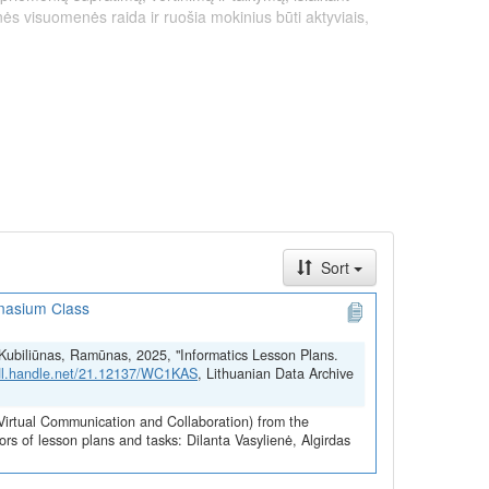
inės visuomenės raida ir ruošia mokinius būti aktyviais,
Sort
mnasium Class
gyvendintą pagal ekonomikos gaivinimo ir atsparumo
onės „NextGenerationEU“ lėšomis.
a; Kubiliūnas, Ramūnas, 2025, "Informatics Lesson Plans.
hdl.handle.net/21.12137/WC1KAS
, Lithuanian Data Archive
(Virtual Communication and Collaboration) from the
rs of lesson plans and tasks: Dilanta Vasylienė, Algirdas
 most advanced digital technologies and