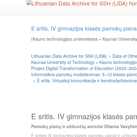
Skip
to
main
content
E sritis. IV gimnazijos klasės pamokų pla
(Kauno technologijos universitetas = Kaunas Universit
Lithuanian Data Archive for SSH (LiDA)
>
Data of Other
Kaunas University of Technology = Kauno technologijos
Project Digital Transformation of Education (2022–202
Informatikos pamokų modeliavimas: 5–12 klasės pamokų
>
E sritis. Virtualioji komunikacija ir bendradarbiavi
E sritis. IV gimnazijos klasės p
Pamokų planų ir užduočių autoriai Dilanta Vasylien
E srities IV gimnazijos klasės pamokų planai ir užduoty