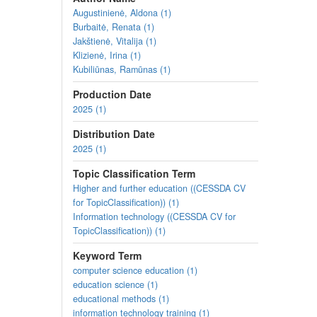
communication tools, while maintaining relevance in bo
Augustinienė, Aldona (1)
the information society and prepare students to be active, 
Burbaitė, Renata (1)
Jakštienė, Vitalija (1)
Lesson plans and tasks
(you can
view
them or
down
Klizienė, Irina (1)
4G and 5G networks. Their development and com
Kubiliūnas, Ramūnas (1)
5G and wireless satellite connections (Dilanta V
Production Date
Internet of Things (IoT) technologies (Dilanta Va
5G and wireless satellite connections (Algirdas L
2025 (1)
Possibilities for using Internet of Things technolo
Distribution Date
Virtual communication between the public and inf
2025 (1)
A variety of virtual communication and collaborat
Background and practice of virtual communicatio
Topic Classification Term
All lesson plans and tasks for Area E
Higher and further education ((CESSDA CV
for TopicClassification)) (1)
Lesson plans and tasks were prepared as a part of the
Information technology ((CESSDA CV for
and Resilience Plan "Next Generation Lithuania", fu
TopicClassification)) (1)
Keyword Term
computer science education (1)
education science (1)
educational methods (1)
information technology training (1)