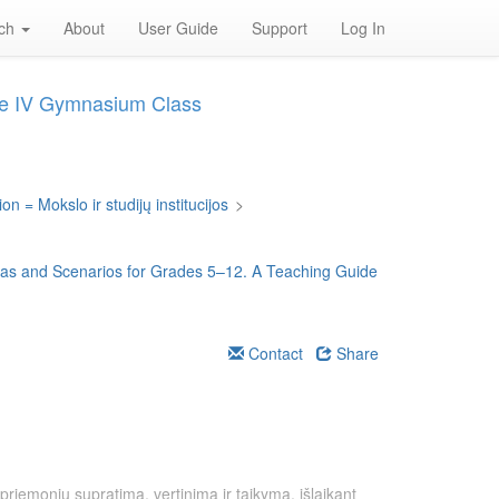
rch
About
User Guide
Support
Log In
ade IV Gymnasium Class
on = Mokslo ir studijų institucijos
>
deas and Scenarios for Grades 5–12. A Teaching Guide
Contact
Share
priemonių supratimą, vertinimą ir taikymą, išlaikant