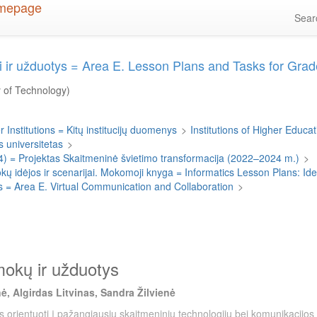
Sea
nai ir užduotys = Area E. Lesson Plans and Tasks for Gr
y of Technology)
 Institutions = Kitų institucijų duomenys
>
Institutions of Higher Educati
 universitetas
>
4) = Projektas Skaitmeninė švietimo transformacija (2022–2024 m.)
>
 idėjos ir scenarijai. Mokomoji knyga = Informatics Lesson Plans: I
mas = Area E. Virtual Communication and Collaboration
>
amokų ir užduotys
ė, Algirdas Litvinas, Sandra Žilvienė
s orientuoti į pažangiausių skaitmeninių technologijų bei komunikacijos 