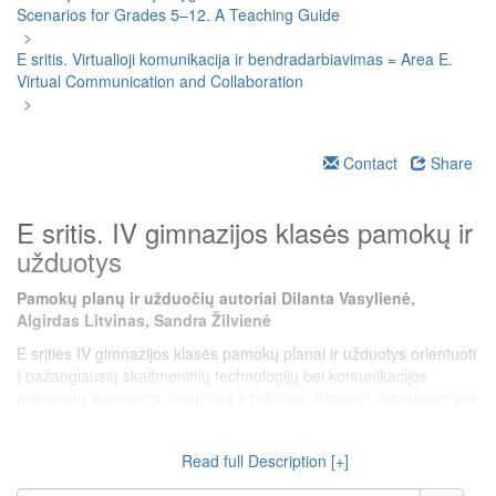
Scenarios for Grades 5–12. A Teaching Guide
>
E sritis. Virtualioji komunikacija ir bendradarbiavimas = Area E.
Virtual Communication and Collaboration
>
Contact
Share
E sritis. IV gimnazijos klasės pamokų ir
užduotys
Pamokų planų ir užduočių autoriai Dilanta Vasylienė,
Algirdas Litvinas, Sandra Žilvienė
E srities IV gimnazijos klasės pamokų planai ir užduotys orientuoti
į pažangiausių skaitmeninių technologijų bei komunikacijos
priemonių supratimą, vertinimą ir taikymą, išlaikant aktualumą tiek
globaliu, tiek vietiniu socialiniu ir technologiniu kontekstu.
Atskleidžiamos temos rodo tvirtą sąsają su informacinės
Read full Description [+]
visuomenės raida ir ruošia mokinius būti aktyviais, kritiškai
mąstančiais, skaitmeniniu požiūriu raštingais piliečiais.