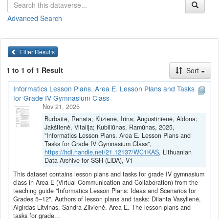
Pamokų planai ir užduotys
(juos galite
peržiūrėti
arba
parsisiųsti
Advanced Search
viename dokumente)
4G ir 5G tinklai. Jų raida, palyginimas (Dilanta Vasylienė)
5G ir palydovinis ryšys (Dilanta Vasylienė)
Filter Results
Daiktų interneto (DI) technologijos (Dilanta Vasylienė)
5G ir palydovinis ryšys (Algirdas Litvinas)
1 to 1 of 1 Result
Sort
Daiktų interneto technologijų naudojimo galimybės (Algirdas
Litvinas)
Informatics Lesson Plans. Area E. Lesson Plans and Tasks
Virtualus piliečių bendravimas su informacinės visuomenės
for Grade IV Gymnasium Class
paslaugų tiekėjais (Algirdas Litvinas)
Nov 21, 2025
Virtualaus bendravimo ir bendradarbiavimo priemonių
Burbaitė, Renata; Klizienė, Irina; Augustinienė, Aldona;
įvairovė (Sandra Žilvienė)
Jakštienė, Vitalija; Kubiliūnas, Ramūnas, 2025,
Virtualaus bendravimo ir bendradarbiavimo pasirinkimo
"Informatics Lesson Plans. Area E. Lesson Plans and
pagrindimas ir praktika (Sandra Žilvienė)
Tasks for Grade IV Gymnasium Class",
https://hdl.handle.net/21.12137/WC1KAS
, Lithuanian
Visi E srities pamokų planai ir užduotys
Data Archive for SSH (LiDA), V1
Pamokų planai ir užduotys parengti vykdant projektą
„Skaitmeninė
This dataset contains lesson plans and tasks for grade IV gymnasium
švietimo transformacija („EdTech“)
(Nr. 10-004-P-0001)“,
class in Area E (Virtual Communication and Collaboration) from the
teaching guide "Informatics Lesson Plans: Ideas and Scenarios for
įgyvendintą pagal ekonomikos gaivinimo ir atsparumo didinimo
Grades 5–12". Authors of lesson plans and tasks: Dilanta Vasylienė,
planą „Naujos kartos Lietuva“, finansuojamą Europos Sąjungos
Algirdas Litvinas, Sandra Žilvienė. Area E. The lesson plans and
ekonomikos gaivinimo ir atsparumo didinimo priemonės
tasks for grade...