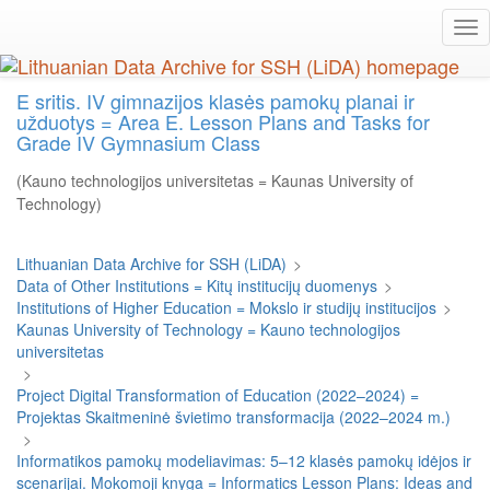
Skip
Tog
to
nav
main
content
E sritis. IV gimnazijos klasės pamokų planai ir
užduotys = Area E. Lesson Plans and Tasks for
Grade IV Gymnasium Class
(Kauno technologijos universitetas = Kaunas University of
Technology)
Lithuanian Data Archive for SSH (LiDA)
>
Data of Other Institutions = Kitų institucijų duomenys
>
Institutions of Higher Education = Mokslo ir studijų institucijos
>
Kaunas University of Technology = Kauno technologijos
universitetas
>
Project Digital Transformation of Education (2022–2024) =
Projektas Skaitmeninė švietimo transformacija (2022–2024 m.)
>
Informatikos pamokų modeliavimas: 5–12 klasės pamokų idėjos ir
scenarijai. Mokomoji knyga = Informatics Lesson Plans: Ideas and