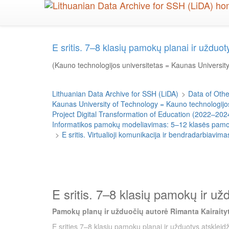
Skip
to
main
content
E sritis. 7–8 klasių pamokų planai ir uždu
(Kauno technologijos universitetas = Kaunas Universit
Lithuanian Data Archive for SSH (LiDA)
>
Data of Other
Kaunas University of Technology = Kauno technologijos
Project Digital Transformation of Education (2022–202
Informatikos pamokų modeliavimas: 5–12 klasės pamokų
>
E sritis. Virtualioji komunikacija ir bendradarbiavi
E sritis. 7–8 klasių pamokų ir už
Pamokų planų ir užduočių autorė Rimanta Kairaity
E srities 7–8 klasių pamokų planai ir užduotys atskleid