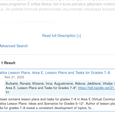
ios programos E srities tikslus, bet ir kuria pamatus gilesniam mokini
. Jie padeda formuoti skaitmeninėje visuomenėje reikalingas kompetenci
a
parsisiųsti
viename dokumente)
vimo priemonių pasirinkimas (Rimanta Kairaitytė)
vimo priemonių palyginimas ir analizė (Rimanta Kairaitytė)
Read full Description [+]
s - minčių žemėlapis (Rimanta Kairaitytė)
Advanced Search
Kairaitytė)
f 1 Result
Skaitmeninė švietimo transformacija („EdTech“)
(Nr. 10-004-P-0001)“, į
ą Europos Sąjungos ekonomikos gaivinimo ir atsparumo didinimo priem
atics Lesson Plans. Area E. Lesson Plans and Tasks for Grades 7–8
Nov 21, 2025
Burbaitė, Renata; Klizienė, Irina; Augustinienė, Aldona; Jakštienė, Vitalij
 for Grades 7–8
Area E. Lesson Plans and Tasks for Grades 7–8",
https://hdl.handle.net/
V1
tė
taset contains lesson plans and tasks for grades 7–8 in Area E (Virtual Commun
al a consistent development of topics, focused on developing students' 
atics Lesson Plans: Ideas and Scenarios for Grades 5–12". Author of lesson pla
ks for grades 7–8 reveal a consistent development of topics, fo...
he objectives of Area E of the general program, but also lay the founda
lls among students. They help to develop the competencies needed in a d