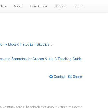
rch
About
User Guide
Support
Log In
on = Mokslo ir studijų institucijos
>
deas and Scenarios for Grades 5–12. A Teaching Guide
Contact
Share
nės komunikacijos, bendradarbiavimo ir kritinio mąstymo