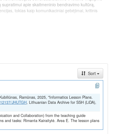
ų supratimui apie skaitmeninio bendravimo kultūrą,
jas, tokias kaip komunikaciniai gebėjimai, kritinis
Sort
gyvendintą pagal ekonomikos gaivinimo ir atsparumo
onės „NextGenerationEU“ lėšomis.
a; Kubiliūnas, Ramūnas, 2025, "Informatics Lesson Plans.
21.12137/JHUTGH
, Lithuanian Data Archive for SSH (LiDA),
ication and Collaboration) from the teaching guide
digital communication, collaboration, and critical
ns and tasks: Rimanta Kairaitytė. Area E. The lesson plans
tion for a deeper understanding of digital communication
igital society, such as communication skills, critical