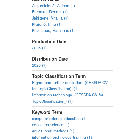
thinking, and digital security.
Augustinienė, Aldona (1)
Burbaitė, Renata (1)
Lesson plans and tasks
(you can
view
them or
down
Jakštienė, Vitalija (1)
Choosing different communication and collaborat
Klizienė, Irina (1)
Comparison and analysis of different communicat
Kubiliūnas, Ramūnas (1)
Ethics of communication (Rimanta Kairaitytė)
Production Date
Communication and collaboration tool - mind ma
Cyber threats. Am I protected? (Rimanta Kairaity
2025 (1)
All lesson plans and tasks for Area E
Distribution Date
2025 (1)
Lesson plans and tasks were prepared as a part of the
and Resilience Plan "Next Generation Lithuania", fu
Topic Classification Term
Higher and further education ((CESSDA CV
for TopicClassification)) (1)
Information technology ((CESSDA CV for
TopicClassification)) (1)
Keyword Term
computer science education (1)
education science (1)
educational methods (1)
information technology training (1)