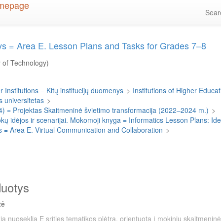
Sea
otys = Area E. Lesson Plans and Tasks for Grades 7–8
y of Technology)
 Institutions = Kitų institucijų duomenys
>
Institutions of Higher Educati
 universitetas
>
4) = Projektas Skaitmeninė švietimo transformacija (2022–2024 m.)
>
 idėjos ir scenarijai. Mokomoji knyga = Informatics Lesson Plans: I
mas = Area E. Virtual Communication and Collaboration
>
duotys
tė
žia nuoseklią E srities tematikos plėtrą, orientuotą į mokinių skaitmeni