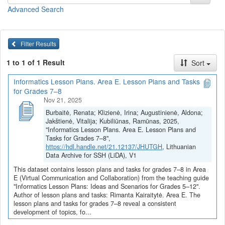
Pamokų planai ir užduotys
(juos galite
peržiūrėti
arba
parsisiųsti
Advanced Search
viename dokumente)
Skirtingų grupinio komunikavimo ir bendradarbiavimo
priemonių pasirinkimas (Rimanta Kairaitytė)
Filter Results
Skirtingų grupinio komunikavimo ir bendradarbiavimo
1 to 1 of 1 Result
Sort
priemonių palyginimas ir analizė (Rimanta Kairaitytė)
Grupinio bendravimo etika (Rimanta Kairaitytė)
Informatics Lesson Plans. Area E. Lesson Plans and Tasks
Bendravimo ir bendradarbiavimo priemonių įrankis - minčių
for Grades 7–8
žemėlapis (Rimanta Kairaitytė)
Nov 21, 2025
Kibernetinės grėsmės. Ar esu saugus? (Rimanta Kairaitytė)
Burbaitė, Renata; Klizienė, Irina; Augustinienė, Aldona;
Visi E srities pamokų planai ir užduotys
Jakštienė, Vitalija; Kubiliūnas, Ramūnas, 2025,
"Informatics Lesson Plans. Area E. Lesson Plans and
Pamokų planai ir užduotys parengti vykdant projektą
„Skaitmeninė
Tasks for Grades 7–8",
švietimo transformacija („EdTech“)
(Nr. 10-004-P-0001)“,
https://hdl.handle.net/21.12137/JHUTGH
, Lithuanian
įgyvendintą pagal ekonomikos gaivinimo ir atsparumo didinimo
Data Archive for SSH (LiDA), V1
planą „Naujos kartos Lietuva“, finansuojamą Europos Sąjungos
This dataset contains lesson plans and tasks for grades 7–8 in Area
ekonomikos gaivinimo ir atsparumo didinimo priemonės
E (Virtual Communication and Collaboration) from the teaching guide
„NextGenerationEU“ lėšomis.
"Informatics Lesson Plans: Ideas and Scenarios for Grades 5–12".
Author of lesson plans and tasks: Rimanta Kairaitytė. Area E. The
lesson plans and tasks for grades 7–8 reveal a consistent
Area E. Lesson Plans and Tasks for
development of topics, fo...