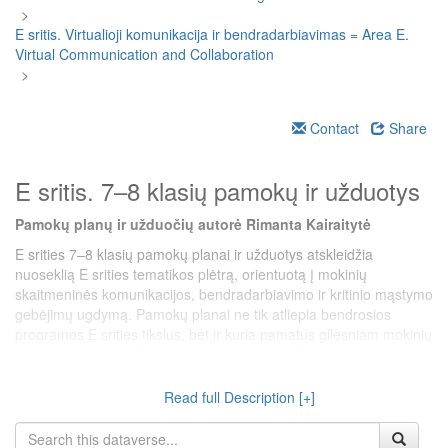
>
E sritis. Virtualioji komunikacija ir bendradarbiavimas = Area E.
Virtual Communication and Collaboration
>
Contact
Share
E sritis. 7–8 klasių pamokų ir užduotys
Pamokų planų ir užduočių autorė Rimanta Kairaitytė
E srities 7–8 klasių pamokų planai ir užduotys atskleidžia
nuoseklią E srities tematikos plėtrą, orientuotą į mokinių
skaitmeninės komunikacijos, bendradarbiavimo ir kritinio mąstymo
gebėjimų ugdymą. Pamokų planai ne tik atliepia bendrosios
programos E srities tikslus, bet ir kuria pamatus gilesniam mokinių
supratimui apie skaitmeninio bendravimo kultūrą, technologinį
sąmoningumą ir bendradarbiavimo įgūdžius. Jie padeda formuoti
skaitmeninėje visuomenėje reikalingas kompetencijas, tokias kaip
Read full Description [+]
komunikaciniai gebėjimai, kritinis mąstymas ir skaitmeninis
saugumas.