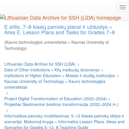
Skip
Tog
to
nav
main
content
E sritis. 7–8 klasių pamokų planai ir užduotys =
Area E. Lesson Plans and Tasks for Grades 7–8
(Kauno technologijos universitetas = Kaunas University of
Technology)
Lithuanian Data Archive for SSH (LiDA)
>
Data of Other Institutions = Kitų institucijų duomenys
>
Institutions of Higher Education = Mokslo ir studijų institucijos
>
Kaunas University of Technology = Kauno technologijos
universitetas
>
Project Digital Transformation of Education (2022–2024) =
Projektas Skaitmeninė švietimo transformacija (2022–2024 m.)
>
Informatikos pamokų modeliavimas: 5–12 klasės pamokų idėjos ir
scenarijai. Mokomoji knyga = Informatics Lesson Plans: Ideas and
Scenarios for Grades 5–12. A Teaching Guide