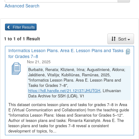
Pamokų planai ir užduotys
(juos galite
peržiūrėti
arba
parsisiųsti
Advanced Search
viename dokumente)
Skirtingų grupinio komunikavimo ir bendradarbiavimo
priemonių pasirinkimas (Rimanta Kairaitytė)
Filter Results
Skirtingų grupinio komunikavimo ir bendradarbiavimo
1 to 1 of 1 Result
Sort
priemonių palyginimas ir analizė (Rimanta Kairaitytė)
Grupinio bendravimo etika (Rimanta Kairaitytė)
Informatics Lesson Plans. Area E. Lesson Plans and Tasks
Bendravimo ir bendradarbiavimo priemonių įrankis - minčių
for Grades 7–8
žemėlapis (Rimanta Kairaitytė)
Nov 21, 2025
Kibernetinės grėsmės. Ar esu saugus? (Rimanta Kairaitytė)
Burbaitė, Renata; Klizienė, Irina; Augustinienė, Aldona;
Visi E srities pamokų planai ir užduotys
Jakštienė, Vitalija; Kubiliūnas, Ramūnas, 2025,
"Informatics Lesson Plans. Area E. Lesson Plans and
Pamokų planai ir užduotys parengti vykdant projektą
„Skaitmeninė
Tasks for Grades 7–8",
švietimo transformacija („EdTech“)
(Nr. 10-004-P-0001)“,
https://hdl.handle.net/21.12137/JHUTGH
, Lithuanian
įgyvendintą pagal ekonomikos gaivinimo ir atsparumo didinimo
Data Archive for SSH (LiDA), V1
planą „Naujos kartos Lietuva“, finansuojamą Europos Sąjungos
This dataset contains lesson plans and tasks for grades 7–8 in Area
ekonomikos gaivinimo ir atsparumo didinimo priemonės
E (Virtual Communication and Collaboration) from the teaching guide
„NextGenerationEU“ lėšomis.
"Informatics Lesson Plans: Ideas and Scenarios for Grades 5–12".
Author of lesson plans and tasks: Rimanta Kairaitytė. Area E. The
lesson plans and tasks for grades 7–8 reveal a consistent
Area E. Lesson Plans and Tasks for
development of topics, fo...