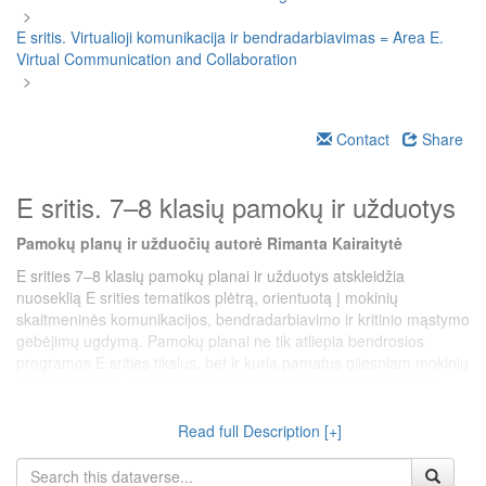
>
E sritis. Virtualioji komunikacija ir bendradarbiavimas = Area E.
Virtual Communication and Collaboration
>
Contact
Share
E sritis. 7–8 klasių pamokų ir užduotys
Pamokų planų ir užduočių autorė Rimanta Kairaitytė
E srities 7–8 klasių pamokų planai ir užduotys atskleidžia
nuoseklią E srities tematikos plėtrą, orientuotą į mokinių
skaitmeninės komunikacijos, bendradarbiavimo ir kritinio mąstymo
gebėjimų ugdymą. Pamokų planai ne tik atliepia bendrosios
programos E srities tikslus, bet ir kuria pamatus gilesniam mokinių
supratimui apie skaitmeninio bendravimo kultūrą, technologinį
sąmoningumą ir bendradarbiavimo įgūdžius. Jie padeda formuoti
skaitmeninėje visuomenėje reikalingas kompetencijas, tokias kaip
Read full Description [+]
komunikaciniai gebėjimai, kritinis mąstymas ir skaitmeninis
saugumas.