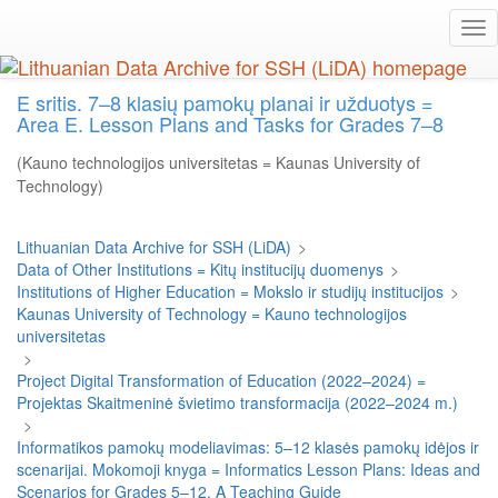
Skip
Tog
to
nav
main
content
E sritis. 7–8 klasių pamokų planai ir užduotys =
Area E. Lesson Plans and Tasks for Grades 7–8
(Kauno technologijos universitetas = Kaunas University of
Technology)
Lithuanian Data Archive for SSH (LiDA)
>
Data of Other Institutions = Kitų institucijų duomenys
>
Institutions of Higher Education = Mokslo ir studijų institucijos
>
Kaunas University of Technology = Kauno technologijos
universitetas
>
Project Digital Transformation of Education (2022–2024) =
Projektas Skaitmeninė švietimo transformacija (2022–2024 m.)
>
Informatikos pamokų modeliavimas: 5–12 klasės pamokų idėjos ir
scenarijai. Mokomoji knyga = Informatics Lesson Plans: Ideas and
Scenarios for Grades 5–12. A Teaching Guide