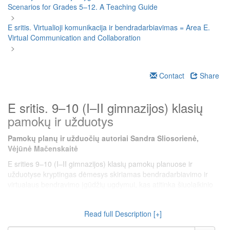
Scenarios for Grades 5–12. A Teaching Guide
>
E sritis. Virtualioji komunikacija ir bendradarbiavimas = Area E.
Virtual Communication and Collaboration
>
Contact
Share
E sritis. 9–10 (I–II gimnazijos) klasių
pamokų ir užduotys
Pamokų planų ir užduočių autoriai Sandra Sliosorienė,
Vėjūnė Mačenskaitė
E srities 9–10 (I–II gimnazijos) klasių pamokų planuose ir
užduotyse kryptingas dėmesys skiriamas bendradarbiavimo ir
virtualaus bendravimo įgūdžių ugdymui, kas atitinka šiuolaikinio
ugdymo tendencijas bei poreikį stiprinti mokinių skaitmeninį
raštingumą. Tiek teorinėse, tiek praktinėse pamokose nuosekliai
Read full Description [+]
atskleidžiami sinchroninio ir asinchroninio bendravimo formatai,
priemonės bei jų pritaikymas įvairiuose kontekstuose, ugdomas