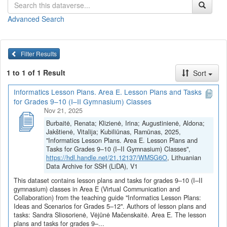
mokinių gebėjimas naudoti skaitmenines priemones atsakingai ir
tikslingai bendradarbiavimo kontekstuose bei stiprinamas jų
Advanced Search
pasirengimas veikti šiuolaikinėje skaitmeninėje visuomenėje.
Pamokų planai ir užduotys
(juos galite
peržiūrėti
arba
parsisiųsti
viename dokumente)
Filter Results
Tinklinis bendradarbiavimas (Sandra Sliosorienė)
1 to 1 of 1 Result
Sort
Tinklinio bendradarbiavimo priemonių pasirinkimas (Sandra
Sliosorienė)
Informatics Lesson Plans. Area E. Lesson Plans and Tasks
Praktikos darbas „Bendradarbiavimas naudojant Google
for Grades 9–10 (I–II Gymnasium) Classes
priemonę“ (Sandra Sliosorienė)
Nov 21, 2025
Sinchroninis ir asinchroninis bendravimas ir
Burbaitė, Renata; Klizienė, Irina; Augustinienė, Aldona;
bendradarbiavimas, 1 pamoka (Vėjūnė Mačenskaitė)
Jakštienė, Vitalija; Kubiliūnas, Ramūnas, 2025,
Sinchroninis ir asinchroninis bendravimas ir
"Informatics Lesson Plans. Area E. Lesson Plans and
bendradarbiavimas, 2 pamoka (Vėjūnė Mačenskaitė)
Tasks for Grades 9–10 (I–II Gymnasium) Classes",
Sinchroninio ir asinchroninio bendravimo ir
https://hdl.handle.net/21.12137/WMSG6O
, Lithuanian
Data Archive for SSH (LiDA), V1
bendradarbiavimo priemonių pasirinkimas (Vėjūnė
Mačenskaitė)
This dataset contains lesson plans and tasks for grades 9–10 (I–II
Praktikos darbas panaudojant pasirinktas sinchroninio ir
gymnasium) classes in Area E (Virtual Communication and
Collaboration) from the teaching guide "Informatics Lesson Plans:
asinchroninio bendravimo ir bendradarbiavimo priemones
Ideas and Scenarios for Grades 5–12". Authors of lesson plans and
(Vėjūnė Mačenskaitė)
tasks: Sandra Sliosorienė, Vėjūnė Mačenskaitė. Area E. The lesson
Visi E srities pamokų planai ir užduotys
plans and tasks for grades 9–...