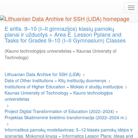
Skip
Tog
to
nav
main
content
E sritis. 9–10 (I–II gimnazijos) klasių pamokų
planai ir užduotys = Area E. Lesson Pplans and
Tasks for Grades 9–10 (I–II Gymnasium) Classes
(Kauno technologijos universitetas = Kaunas University of
Technology)
Lithuanian Data Archive for SSH (LiDA)
>
Data of Other Institutions = Kitų institucijų duomenys
>
Institutions of Higher Education = Mokslo ir studijų institucijos
>
Kaunas University of Technology = Kauno technologijos
universitetas
>
Project Digital Transformation of Education (2022–2024) =
Projektas Skaitmeninė švietimo transformacija (2022–2024 m.)
>
Informatikos pamokų modeliavimas: 5–12 klasės pamokų idėjos ir
scenarijai. Mokomoji knyga = Informatics Lesson Plans: Ideas and