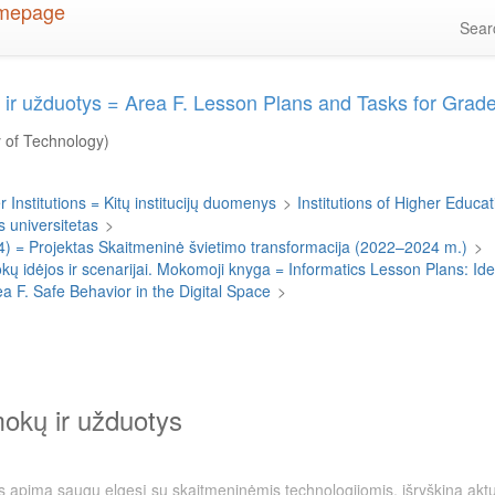
Sea
nai ir užduotys = Area F. Lesson Plans and Tasks for Gra
y of Technology)
 Institutions = Kitų institucijų duomenys
>
Institutions of Higher Educati
 universitetas
>
4) = Projektas Skaitmeninė švietimo transformacija (2022–2024 m.)
>
 idėjos ir scenarijai. Mokomoji knyga = Informatics Lesson Plans: I
ea F. Safe Behavior in the Digital Space
>
amokų ir užduotys
tys apima saugų elgesį su skaitmeninėmis technologijomis, išryškina akt