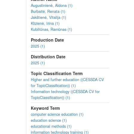
Lesson plans and tasks
(you can
view
them or
down
Augustinienė, Aldona (1)
The hygiene standards that regulate health prote
Burbaitė, Renata (1)
Prevention of health problems (Sigita Juknienė)
Jakštienė, Vitalija (1)
The use of digital technologies to solve environ
Klizienė, Irina (1)
Kubiliūnas, Ramūnas (1)
All lesson plans and tasks for Area F
Production Date
Lesson plans and tasks were prepared as a part of the
and Resilience Plan "Next Generation Lithuania", fu
2025 (1)
Distribution Date
2025 (1)
Topic Classification Term
Higher and further education ((CESSDA CV
for TopicClassification)) (1)
Information technology ((CESSDA CV for
TopicClassification)) (1)
Keyword Term
computer science education (1)
education science (1)
educational methods (1)
information technology training (1)