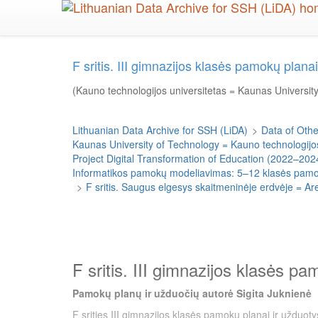
Skip
to
main
content
F sritis. III gimnazijos klasės pamokų pla
(Kauno technologijos universitetas = Kaunas Universit
Lithuanian Data Archive for SSH (LiDA)
>
Data of Other
Kaunas University of Technology = Kauno technologijos
Project Digital Transformation of Education (2022–202
Informatikos pamokų modeliavimas: 5–12 klasės pamokų
>
F sritis. Saugus elgesys skaitmeninėje erdvėje = Ar
F sritis. III gimnazijos klasės p
Pamokų planų ir užduočių autorė Sigita Juknienė
F srities III gimnazijos klasės pamokų planai ir užduo