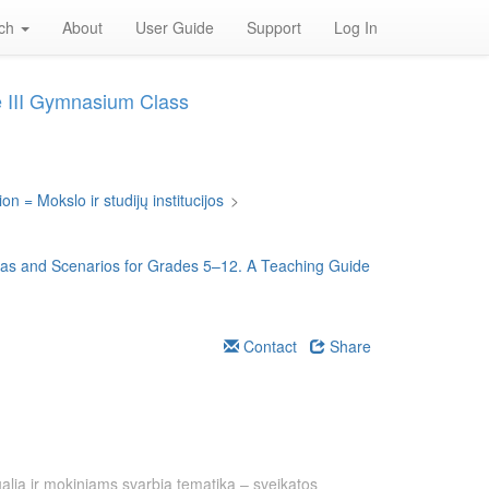
rch
About
User Guide
Support
Log In
de III Gymnasium Class
on = Mokslo ir studijų institucijos
>
deas and Scenarios for Grades 5–12. A Teaching Guide
Contact
Share
ualią ir mokiniams svarbią tematiką – sveikatos