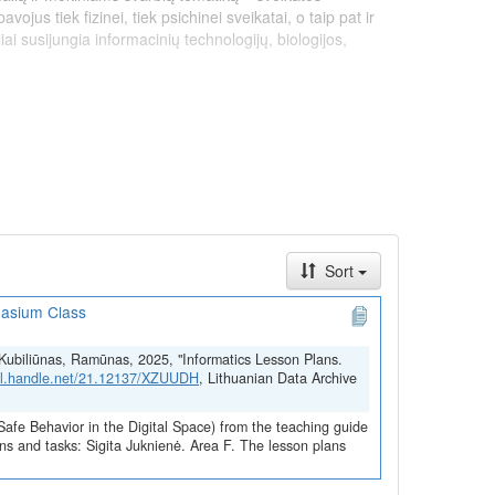
 tiek fizinei, tiek psichinei sveikatai, o taip pat ir
i susijungia informacinių technologijų, biologijos,
gyvendintą pagal ekonomikos gaivinimo ir atsparumo
onės „NextGenerationEU“ lėšomis.
Sort
nasium Class
a; Kubiliūnas, Ramūnas, 2025, "Informatics Lesson Plans.
hdl.handle.net/21.12137/XZUUDH
, Lithuanian Data Archive
that are relevant and important to students, such as
ogies to both physical and mental health, as well as
Safe Behavior in the Digital Space) from the teaching guide
ning knowledge of information technology, biology,
ns and tasks: Sigita Juknienė. Area F. The lesson plans