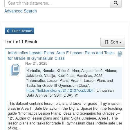
informacinių technologijų, biologijos, dorinio ugdymo, pilietiškumo
ir net fizikos žinios.
Advanced Search
Pamokų planai ir užduotys
(juos galite
peržiūrėti
arba
parsisiųsti
viename dokumente)
Filter Results
Higienos normos, reglamentuojančios sveikatos apsaugą
naudojant skaitmenines technologijas (Sigita Juknienė)
1 to 1 of 1 Result
Sort
Sveikatos problemų prevencija (Sigita Juknienė)
Skaitmeninių technologijų panaudojimas aplinkosaugos
Informatics Lesson Plans. Area F. Lesson Plans and Tasks
problemų sprendimui (Sigita Juknienė)
for Grade III Gymnasium Class
Nov 21, 2025
Visi F srities pamokų planai ir užduotys
Burbaitė, Renata; Klizienė, Irina; Augustinienė, Aldona;
Pamokų planai ir užduotys parengti vykdant projektą
„Skaitmeninė
Jakštienė, Vitalija; Kubiliūnas, Ramūnas, 2025,
švietimo transformacija („EdTech“)
(Nr. 10-004-P-0001)“,
"Informatics Lesson Plans. Area F. Lesson Plans and
įgyvendintą pagal ekonomikos gaivinimo ir atsparumo didinimo
Tasks for Grade III Gymnasium Class",
planą „Naujos kartos Lietuva“, finansuojamą Europos Sąjungos
https://hdl.handle.net/21.12137/XZUUDH
, Lithuanian
Data Archive for SSH (LiDA), V1
ekonomikos gaivinimo ir atsparumo didinimo priemonės
„NextGenerationEU“ lėšomis.
This dataset contains lesson plans and tasks for grade III gymnasium
class in Area F (Safe Behavior in the Digital Space) from the teaching
guide "Informatics Lesson Plans: Ideas and Scenarios for Grades 5–
Area F. Lesson Plans and Tasks for
12". Author of lesson plans and tasks: Sigita Juknienė. Area F. The
lesson plans and tasks for grade III gymnasium class include safe use
Grade III Gymnasium Class
of dig...