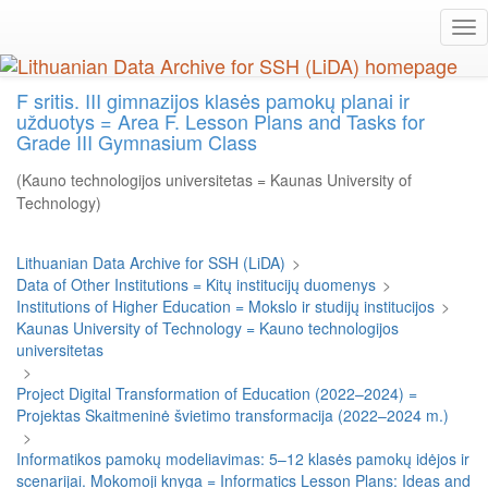
Skip
Tog
to
nav
main
content
F sritis. III gimnazijos klasės pamokų planai ir
užduotys = Area F. Lesson Plans and Tasks for
Grade III Gymnasium Class
(Kauno technologijos universitetas = Kaunas University of
Technology)
Lithuanian Data Archive for SSH (LiDA)
>
Data of Other Institutions = Kitų institucijų duomenys
>
Institutions of Higher Education = Mokslo ir studijų institucijos
>
Kaunas University of Technology = Kauno technologijos
universitetas
>
Project Digital Transformation of Education (2022–2024) =
Projektas Skaitmeninė švietimo transformacija (2022–2024 m.)
>
Informatikos pamokų modeliavimas: 5–12 klasės pamokų idėjos ir
scenarijai. Mokomoji knyga = Informatics Lesson Plans: Ideas and