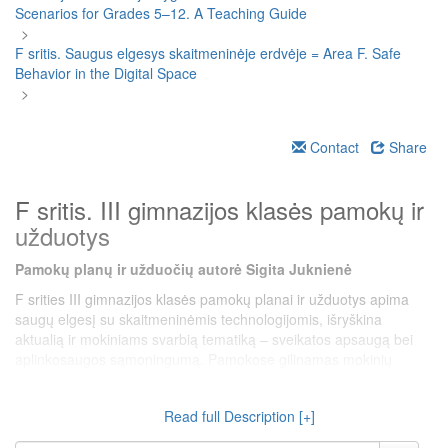
Scenarios for Grades 5–12. A Teaching Guide
>
F sritis. Saugus elgesys skaitmeninėje erdvėje = Area F. Safe
Behavior in the Digital Space
>
Contact
Share
F sritis. III gimnazijos klasės pamokų ir
užduotys
Pamokų planų ir užduočių autorė Sigita Juknienė
F srities III gimnazijos klasės pamokų planai ir užduotys apima
saugų elgesį su skaitmeninėmis technologijomis, išryškina
aktualią ir mokiniams svarbią tematiką – sveikatos apsaugą bei
aplinkosaugos sąmoningumą. Pamokose gilinamas mokinių
supratimas apie skaitmeninių technologijų keliamus pavojus tiek
fizinei, tiek psichinei sveikatai, o taip pat ir jų potencialą prisidėti
Read full Description [+]
prie aplinkosaugos problemų sprendimo. Pamokos pasižymi
stipriu integraciniu potencialu – jose natūraliai susijungia