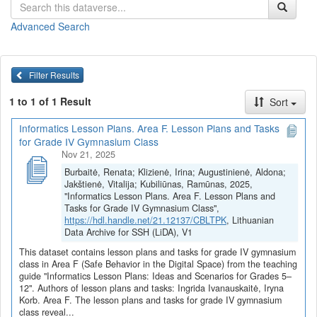
Tokia turinio kryptis glaudžiai dera su bendrosios informatikos
programos siekiais – ugdyti kritiškai mąstantį, teisines ir etines
Advanced Search
ribas suprantantį skaitmeninį pilietį.
Pamokų planai ir užduotys
(juos galite
peržiūrėti
arba
parsisiųsti
viename dokumente)
Filter Results
Asmens duomenų teisėtas naudojimas. Įvadinė pamoka
1 to 1 of 1 Result
Sort
(Ingrida Ivanauskaitė)
Asmens duomenų teisėtas naudojimas. Pristatymų kūrimas
Informatics Lesson Plans. Area F. Lesson Plans and Tasks
(Ingrida Ivanauskaitė)
for Grade IV Gymnasium Class
Asmens duomenų teisėtas naudojimas (Ingrida
Nov 21, 2025
Ivanauskaitė)
Burbaitė, Renata; Klizienė, Irina; Augustinienė, Aldona;
Elektroninis parašas ir elektroninė laiko žyma (Iryna Korbut)
Jakštienė, Vitalija; Kubiliūnas, Ramūnas, 2025,
Kvalifikuotas ir nekvalifikuotas elektroninis parašas (Iryna
"Informatics Lesson Plans. Area F. Lesson Plans and
Korbut)
Tasks for Grade IV Gymnasium Class",
Duomenų ir pranešimų šifravimas (Iryna Korbut)
https://hdl.handle.net/21.12137/CBLTPK
, Lithuanian
Data Archive for SSH (LiDA), V1
Visi F srities pamokų planai ir užduotys
This dataset contains lesson plans and tasks for grade IV gymnasium
Pamokų planai ir užduotys parengti vykdant projektą
„Skaitmeninė
class in Area F (Safe Behavior in the Digital Space) from the teaching
guide "Informatics Lesson Plans: Ideas and Scenarios for Grades 5–
švietimo transformacija („EdTech“)
(Nr. 10-004-P-0001)“,
12". Authors of lesson plans and tasks: Ingrida Ivanauskaitė, Iryna
įgyvendintą pagal ekonomikos gaivinimo ir atsparumo didinimo
Korb. Area F. The lesson plans and tasks for grade IV gymnasium
planą „Naujos kartos Lietuva“, finansuojamą Europos Sąjungos
class reveal...