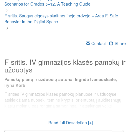
Scenarios for Grades 5–12. A Teaching Guide
>
F sritis. Saugus elgesys skaitmeninėje erdvėje = Area F. Safe
Behavior in the Digital Space
>
Contact
Share
F sritis. IV gimnazijos klasės pamokų ir
užduotys
Pamokų planų ir užduočių autoriai Ingrida Ivanauskaitė,
Iryna Korb
F srities IV gimnazijos klasės pamokų planuose ir užduotyse
atskleidžiama nuosekli teminė kryptis, orientuotą į aukštesniųjų
klasių mokinių pasirengimą sąmoningai ir atsakingai veikti
skaitmeninėje erdvėje. Pamokos orientuojasi į tokias temas kaip
asmens duomenų teisėtas naudojimas, elektroninis parašas,
Read full Description [+]
duomenų šifravimas, teisės aktų taikymas bei praktinės
kompetencijos, susijusios su skaitmeniniu saugumu ir privatumu.