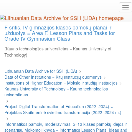
Skip
Tog
to
nav
main
content
F sritis. IV gimnazijos klasės pamokų planai ir
užduotys = Area F. Lesson Plans and Tasks for
Grade IV Gymnasium Class
(Kauno technologijos universitetas = Kaunas University of
Technology)
Lithuanian Data Archive for SSH (LiDA)
>
Data of Other Institutions = Kitų institucijų duomenys
>
Institutions of Higher Education = Mokslo ir studijų institucijos
>
Kaunas University of Technology = Kauno technologijos
universitetas
>
Project Digital Transformation of Education (2022–2024) =
Projektas Skaitmeninė švietimo transformacija (2022–2024 m.)
>
Informatikos pamokų modeliavimas: 5–12 klasės pamokų idėjos ir
scenarijai. Mokomoji knyga = Informatics Lesson Plans: Ideas and