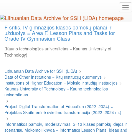
Skip
Tog
to
nav
main
content
F sritis. IV gimnazijos klasės pamokų planai ir
užduotys = Area F. Lesson Plans and Tasks for
Grade IV Gymnasium Class
(Kauno technologijos universitetas = Kaunas University of
Technology)
Lithuanian Data Archive for SSH (LiDA)
>
Data of Other Institutions = Kitų institucijų duomenys
>
Institutions of Higher Education = Mokslo ir studijų institucijos
>
Kaunas University of Technology = Kauno technologijos
universitetas
>
Project Digital Transformation of Education (2022–2024) =
Projektas Skaitmeninė švietimo transformacija (2022–2024 m.)
>
Informatikos pamokų modeliavimas: 5–12 klasės pamokų idėjos ir
scenarijai. Mokomoji knyga = Informatics Lesson Plans: Ideas and