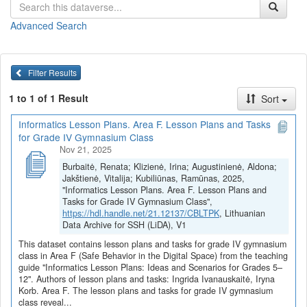
Tokia turinio kryptis glaudžiai dera su bendrosios informatikos
programos siekiais – ugdyti kritiškai mąstantį, teisines ir etines
Advanced Search
ribas suprantantį skaitmeninį pilietį.
Pamokų planai ir užduotys
(juos galite
peržiūrėti
arba
parsisiųsti
viename dokumente)
Filter Results
Asmens duomenų teisėtas naudojimas. Įvadinė pamoka
1 to 1 of 1 Result
Sort
(Ingrida Ivanauskaitė)
Asmens duomenų teisėtas naudojimas. Pristatymų kūrimas
Informatics Lesson Plans. Area F. Lesson Plans and Tasks
(Ingrida Ivanauskaitė)
for Grade IV Gymnasium Class
Asmens duomenų teisėtas naudojimas (Ingrida
Nov 21, 2025
Ivanauskaitė)
Burbaitė, Renata; Klizienė, Irina; Augustinienė, Aldona;
Elektroninis parašas ir elektroninė laiko žyma (Iryna Korbut)
Jakštienė, Vitalija; Kubiliūnas, Ramūnas, 2025,
Kvalifikuotas ir nekvalifikuotas elektroninis parašas (Iryna
"Informatics Lesson Plans. Area F. Lesson Plans and
Korbut)
Tasks for Grade IV Gymnasium Class",
Duomenų ir pranešimų šifravimas (Iryna Korbut)
https://hdl.handle.net/21.12137/CBLTPK
, Lithuanian
Data Archive for SSH (LiDA), V1
Visi F srities pamokų planai ir užduotys
This dataset contains lesson plans and tasks for grade IV gymnasium
Pamokų planai ir užduotys parengti vykdant projektą
„Skaitmeninė
class in Area F (Safe Behavior in the Digital Space) from the teaching
guide "Informatics Lesson Plans: Ideas and Scenarios for Grades 5–
švietimo transformacija („EdTech“)
(Nr. 10-004-P-0001)“,
12". Authors of lesson plans and tasks: Ingrida Ivanauskaitė, Iryna
įgyvendintą pagal ekonomikos gaivinimo ir atsparumo didinimo
Korb. Area F. The lesson plans and tasks for grade IV gymnasium
planą „Naujos kartos Lietuva“, finansuojamą Europos Sąjungos
class reveal...