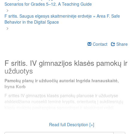
Scenarios for Grades 5–12. A Teaching Guide
>
F sritis. Saugus elgesys skaitmeninėje erdvėje = Area F. Safe
Behavior in the Digital Space
>
Contact
Share
F sritis. IV gimnazijos klasės pamokų ir
užduotys
Pamokų planų ir užduočių autoriai Ingrida Ivanauskaitė,
Iryna Korb
F srities IV gimnazijos klasės pamokų planuose ir užduotyse
atskleidžiama nuosekli teminė kryptis, orientuotą į aukštesniųjų
klasių mokinių pasirengimą sąmoningai ir atsakingai veikti
skaitmeninėje erdvėje. Pamokos orientuojasi į tokias temas kaip
asmens duomenų teisėtas naudojimas, elektroninis parašas,
Read full Description [+]
duomenų šifravimas, teisės aktų taikymas bei praktinės
kompetencijos, susijusios su skaitmeniniu saugumu ir privatumu.