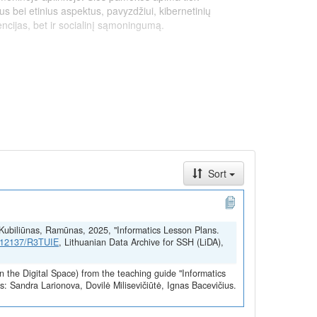
us bei etinius aspektus, pavyzdžiui, kibernetinių
ncijas, bet ir socialinį sąmoningumą.
Sort
a; Kubiliūnas, Ramūnas, 2025, "Informatics Lesson Plans.
gyvendintą pagal ekonomikos gaivinimo ir atsparumo
1.12137/R3TUIE
, Lithuanian Data Archive for SSH (LiDA),
onės „NextGenerationEU“ lėšomis.
n the Digital Space) from the teaching guide "Informatics
: Sandra Larionova, Dovilė Milisevičiūtė, Ignas Bacevičius.