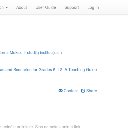
rch
About
User Guide
Support
Log In
on = Mokslo ir studijų institucijos
>
deas and Scenarios for Grades 5–12. A Teaching Guide
Contact
Share
itmeninėje aplinkoje. Šios pamokos apima tiek