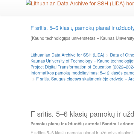
Skip
to
main
content
F sritis. 5–6 klasių pamokų planai ir uždu
(Kauno technologijos universitetas = Kaunas Universit
Lithuanian Data Archive for SSH (LiDA)
>
Data of Other
Kaunas University of Technology = Kauno technologijos
Project Digital Transformation of Education (2022–202
Informatikos pamokų modeliavimas: 5–12 klasės pamokų
>
F sritis. Saugus elgesys skaitmeninėje erdvėje = Ar
F sritis. 5–6 klasių pamokų ir už
Pamokų planų ir užduočių autoriai Sandra Larionov
F srities 5–6 klasių pamokų planai ir užduotys atspindi