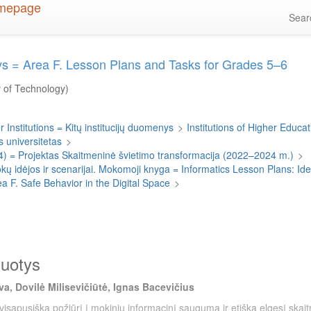
Sea
otys = Area F. Lesson Plans and Tasks for Grades 5–6
y of Technology)
 Institutions = Kitų institucijų duomenys
>
Institutions of Higher Educati
 universitetas
>
4) = Projektas Skaitmeninė švietimo transformacija (2022–2024 m.)
>
 idėjos ir scenarijai. Mokomoji knyga = Informatics Lesson Plans: I
ea F. Safe Behavior in the Digital Space
>
duotys
a, Dovilė Milisevičiūtė, Ignas Bacevičius
 visapusišką požiūrį į mokinių informacinį saugumą ir etišką elgesį ska