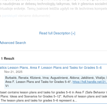
 naudojimas ar debesų technologijų taikymas, tiek ir gilesnius socialini
rtualioje erdvėje. Temų įvairovė leidžia ugdyti ne tik technines kompete
a
parsisiųsti
viename dokumente)
onova)
dra Larionova)
ra Larionova)
Read full Description [+]
nova)
nova)
Advanced Search
Dovilė Milisevičiūtė)
 Bacevičius)
jimosi el.pašto programa scenarijaus kūrimas (Ignas Bacevičius)
f 1 Result
dravimo etikos normos (Ignas Bacevičius)
evičius)
atics Lesson Plans. Area F. Lesson Plans and Tasks for Grades 5–6
Nov 21, 2025
Burbaitė, Renata; Klizienė, Irina; Augustinienė, Aldona; Jakštienė, Vitalij
Skaitmeninė švietimo transformacija („EdTech“)
(Nr. 10-004-P-0001)“, į
Area F. Lesson Plans and Tasks for Grades 5–6",
https://hdl.handle.net/2
ą Europos Sąjungos ekonomikos gaivinimo ir atsparumo didinimo priem
V1
taset contains lesson plans and tasks for grades 5–6 in Area F (Safe Behavior i
Plans: Ideas and Scenarios for Grades 5–12". Authors of lesson plans and tasks
 for Grades 5–6
 The lesson plans and tasks for grades 5–6 represent a...