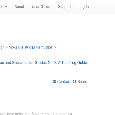
rch
About
User Guide
Support
Log In
on = Mokslo ir studijų institucijos
>
deas and Scenarios for Grades 5–12. A Teaching Guide
Contact
Share
itmeninėje aplinkoje. Šios pamokos apima tiek