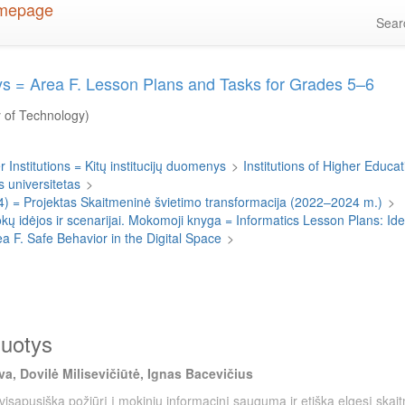
Sea
otys = Area F. Lesson Plans and Tasks for Grades 5–6
y of Technology)
 Institutions = Kitų institucijų duomenys
>
Institutions of Higher Educati
 universitetas
>
4) = Projektas Skaitmeninė švietimo transformacija (2022–2024 m.)
>
 idėjos ir scenarijai. Mokomoji knyga = Informatics Lesson Plans: I
ea F. Safe Behavior in the Digital Space
>
duotys
a, Dovilė Milisevičiūtė, Ignas Bacevičius
 visapusišką požiūrį į mokinių informacinį saugumą ir etišką elgesį ska