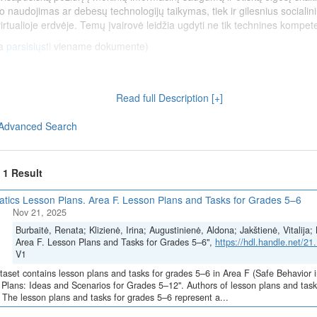
 naudojimas ar debesų technologijų taikymas, tiek ir gilesnius socialini
rtualioje erdvėje. Temų įvairovė leidžia ugdyti ne tik technines kompete
a
parsisiųsti
viename dokumente)
onova)
dra Larionova)
ra Larionova)
Read full Description [+]
nova)
nova)
Advanced Search
Dovilė Milisevičiūtė)
 Bacevičius)
jimosi el.pašto programa scenarijaus kūrimas (Ignas Bacevičius)
f 1 Result
dravimo etikos normos (Ignas Bacevičius)
evičius)
atics Lesson Plans. Area F. Lesson Plans and Tasks for Grades 5–6
Nov 21, 2025
Burbaitė, Renata; Klizienė, Irina; Augustinienė, Aldona; Jakštienė, Vitalij
Skaitmeninė švietimo transformacija („EdTech“)
(Nr. 10-004-P-0001)“, į
Area F. Lesson Plans and Tasks for Grades 5–6",
https://hdl.handle.net/2
ą Europos Sąjungos ekonomikos gaivinimo ir atsparumo didinimo priem
V1
taset contains lesson plans and tasks for grades 5–6 in Area F (Safe Behavior i
Plans: Ideas and Scenarios for Grades 5–12". Authors of lesson plans and tasks
 for Grades 5–6
 The lesson plans and tasks for grades 5–6 represent a...