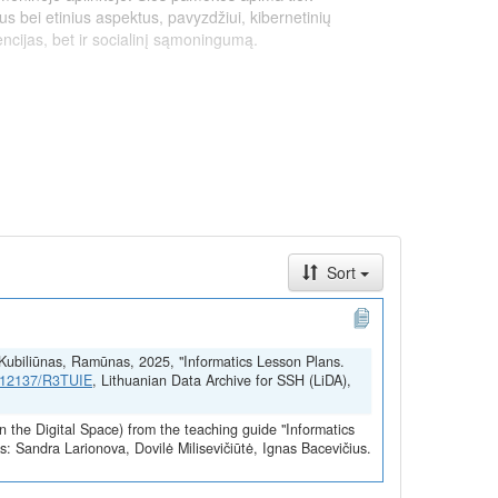
us bei etinius aspektus, pavyzdžiui, kibernetinių
ncijas, bet ir socialinį sąmoningumą.
Sort
a; Kubiliūnas, Ramūnas, 2025, "Informatics Lesson Plans.
gyvendintą pagal ekonomikos gaivinimo ir atsparumo
1.12137/R3TUIE
, Lithuanian Data Archive for SSH (LiDA),
onės „NextGenerationEU“ lėšomis.
n the Digital Space) from the teaching guide "Informatics
: Sandra Larionova, Dovilė Milisevičiūtė, Ignas Bacevičius.