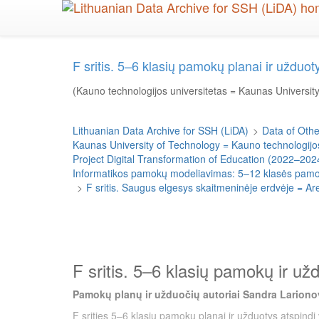
Skip
to
main
content
F sritis. 5–6 klasių pamokų planai ir uždu
(Kauno technologijos universitetas = Kaunas Universit
Lithuanian Data Archive for SSH (LiDA)
>
Data of Other
Kaunas University of Technology = Kauno technologijos
Project Digital Transformation of Education (2022–202
Informatikos pamokų modeliavimas: 5–12 klasės pamokų
>
F sritis. Saugus elgesys skaitmeninėje erdvėje = Ar
F sritis. 5–6 klasių pamokų ir už
Pamokų planų ir užduočių autoriai Sandra Larionov
F srities 5–6 klasių pamokų planai ir užduotys atspindi