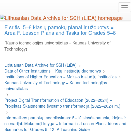
Skip
Tog
to
nav
main
content
F sritis. 5–6 klasių pamokų planai ir užduotys =
Area F. Lesson Plans and Tasks for Grades 5–6
(Kauno technologijos universitetas = Kaunas University of
Technology)
Lithuanian Data Archive for SSH (LiDA)
>
Data of Other Institutions = Kitų institucijų duomenys
>
Institutions of Higher Education = Mokslo ir studijų institucijos
>
Kaunas University of Technology = Kauno technologijos
universitetas
>
Project Digital Transformation of Education (2022–2024) =
Projektas Skaitmeninė švietimo transformacija (2022–2024 m.)
>
Informatikos pamokų modeliavimas: 5–12 klasės pamokų idėjos ir
scenarijai. Mokomoji knyga = Informatics Lesson Plans: Ideas and
Scenarios for Grades 5–12. A Teaching Guide