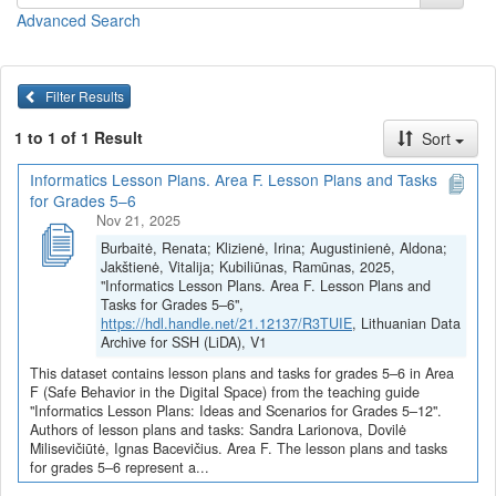
Pamokų planai ir užduotys
(juos galite
peržiūrėti
arba
parsisiųsti
Advanced Search
viename dokumente)
Kaip taisyklingai dirbti kompiuteriu (Sandra Larionova)
Skaitmeninių technologijų poveikis aplinkai (Sandra
Filter Results
Larionova)
1 to 1 of 1 Result
Sort
Saugus bendravimas virtualiojoje erdvėje (Sandra
Larionova)
Informatics Lesson Plans. Area F. Lesson Plans and Tasks
Kibernetinės grėsmės, 1 pamoka (Sandra Larionova)
for Grades 5–6
Kibernetinės grėsmės, 2 pamoka (Sandra Larionova)
Nov 21, 2025
Saugus elgesys virtualioje/kibernetinėje erdvėje (Dovilė
Burbaitė, Renata; Klizienė, Irina; Augustinienė, Aldona;
Milisevičiūtė)
Jakštienė, Vitalija; Kubiliūnas, Ramūnas, 2025,
El. pašto programa, struktūra, privalumai (Ignas Bacevičius)
"Informatics Lesson Plans. Area F. Lesson Plans and
Skirtingų el. pašto programų palyginimai, naudojimosi
Tasks for Grades 5–6",
el.pašto programa scenarijaus kūrimas (Ignas Bacevičius)
https://hdl.handle.net/21.12137/R3TUIE
, Lithuanian Data
Saugaus ir tvarkingo bendravimo taisyklės, bendravimo
Archive for SSH (LiDA), V1
etikos normos (Ignas Bacevičius)
This dataset contains lesson plans and tasks for grades 5–6 in Area
Debesų technologijos, Google Diskas (Ignas Bacevičius)
F (Safe Behavior in the Digital Space) from the teaching guide
"Informatics Lesson Plans: Ideas and Scenarios for Grades 5–12".
Visi F srities pamokų planai ir užduotys
Authors of lesson plans and tasks: Sandra Larionova, Dovilė
Milisevičiūtė, Ignas Bacevičius. Area F. The lesson plans and tasks
Pamokų planai ir užduotys parengti vykdant projektą
„Skaitmeninė
for grades 5–6 represent a...
švietimo transformacija („EdTech“)
(Nr. 10-004-P-0001)“,
įgyvendintą pagal ekonomikos gaivinimo ir atsparumo didinimo