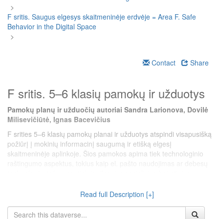
>
F sritis. Saugus elgesys skaitmeninėje erdvėje = Area F. Safe
Behavior in the Digital Space
>
Contact
Share
F sritis. 5–6 klasių pamokų ir užduotys
Pamokų planų ir užduočių autoriai Sandra Larionova, Dovilė
Milisevičiūtė, Ignas Bacevičius
F srities 5–6 klasių pamokų planai ir užduotys atspindi visapusišką
požiūrį į mokinių informacinį saugumą ir etišką elgesį
skaitmeninėje aplinkoje. Šios pamokos apima tiek technologinio
raštingumo aspektus, tokius kaip el. pašto naudojimas ar debesų
technologijų taikymas, tiek ir gilesnius socialinius bei etinius
aspektus, pavyzdžiui, kibernetinių grėsmių atpažinimą,
skaitmeninį etiką ar atsakomybę virtualioje erdvėje. Temų įvairovė
Read full Description [+]
leidžia ugdyti ne tik technines kompetencijas, bet ir socialinį
sąmoningumą.