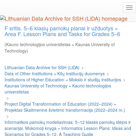
Skip
Tog
to
nav
main
content
F sritis. 5–6 klasių pamokų planai ir užduotys =
Area F. Lesson Plans and Tasks for Grades 5–6
(Kauno technologijos universitetas = Kaunas University of
Technology)
Lithuanian Data Archive for SSH (LiDA)
>
Data of Other Institutions = Kitų institucijų duomenys
>
Institutions of Higher Education = Mokslo ir studijų institucijos
>
Kaunas University of Technology = Kauno technologijos
universitetas
>
Project Digital Transformation of Education (2022–2024) =
Projektas Skaitmeninė švietimo transformacija (2022–2024 m.)
>
Informatikos pamokų modeliavimas: 5–12 klasės pamokų idėjos ir
scenarijai. Mokomoji knyga = Informatics Lesson Plans: Ideas and
Scenarios for Grades 5–12. A Teaching Guide