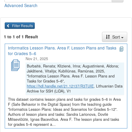
Pamokų planai ir užduotys
(juos galite
peržiūrėti
arba
parsisiųsti
Advanced Search
viename dokumente)
Kaip taisyklingai dirbti kompiuteriu (Sandra Larionova)
Skaitmeninių technologijų poveikis aplinkai (Sandra
Filter Results
Larionova)
1 to 1 of 1 Result
Sort
Saugus bendravimas virtualiojoje erdvėje (Sandra
Larionova)
Informatics Lesson Plans. Area F. Lesson Plans and Tasks
Kibernetinės grėsmės, 1 pamoka (Sandra Larionova)
for Grades 5–6
Kibernetinės grėsmės, 2 pamoka (Sandra Larionova)
Nov 21, 2025
Saugus elgesys virtualioje/kibernetinėje erdvėje (Dovilė
Burbaitė, Renata; Klizienė, Irina; Augustinienė, Aldona;
Milisevičiūtė)
Jakštienė, Vitalija; Kubiliūnas, Ramūnas, 2025,
El. pašto programa, struktūra, privalumai (Ignas Bacevičius)
"Informatics Lesson Plans. Area F. Lesson Plans and
Skirtingų el. pašto programų palyginimai, naudojimosi
Tasks for Grades 5–6",
el.pašto programa scenarijaus kūrimas (Ignas Bacevičius)
https://hdl.handle.net/21.12137/R3TUIE
, Lithuanian Data
Saugaus ir tvarkingo bendravimo taisyklės, bendravimo
Archive for SSH (LiDA), V1
etikos normos (Ignas Bacevičius)
This dataset contains lesson plans and tasks for grades 5–6 in Area
Debesų technologijos, Google Diskas (Ignas Bacevičius)
F (Safe Behavior in the Digital Space) from the teaching guide
"Informatics Lesson Plans: Ideas and Scenarios for Grades 5–12".
Visi F srities pamokų planai ir užduotys
Authors of lesson plans and tasks: Sandra Larionova, Dovilė
Milisevičiūtė, Ignas Bacevičius. Area F. The lesson plans and tasks
Pamokų planai ir užduotys parengti vykdant projektą
„Skaitmeninė
for grades 5–6 represent a...
švietimo transformacija („EdTech“)
(Nr. 10-004-P-0001)“,
įgyvendintą pagal ekonomikos gaivinimo ir atsparumo didinimo