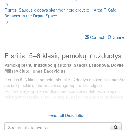
>
F sritis. Saugus elgesys skaitmeninėje erdvėje = Area F. Safe
Behavior in the Digital Space
>
Contact
Share
F sritis. 5–6 klasių pamokų ir užduotys
Pamokų planų ir užduočių autoriai Sandra Larionova, Dovilė
Milisevičiūtė, Ignas Bacevičius
F srities 5–6 klasių pamokų planai ir užduotys atspindi visapusišką
požiūrį į mokinių informacinį saugumą ir etišką elgesį
skaitmeninėje aplinkoje. Šios pamokos apima tiek technologinio
raštingumo aspektus, tokius kaip el. pašto naudojimas ar debesų
technologijų taikymas, tiek ir gilesnius socialinius bei etinius
aspektus, pavyzdžiui, kibernetinių grėsmių atpažinimą,
skaitmeninį etiką ar atsakomybę virtualioje erdvėje. Temų įvairovė
Read full Description [+]
leidžia ugdyti ne tik technines kompetencijas, bet ir socialinį
sąmoningumą.