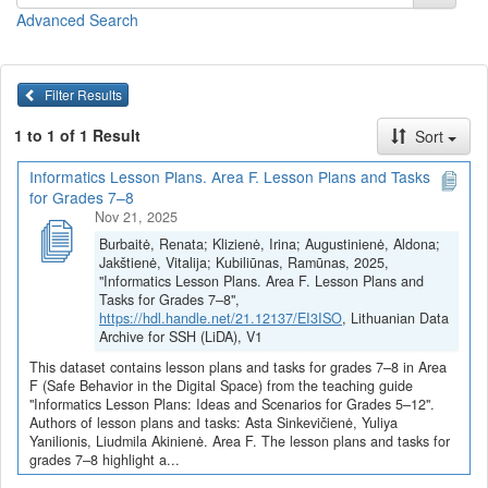
tik įgyti praktinių įgūdžių, bet ir formuoja mokinių sąmoningumą,
Advanced Search
kas yra būtina šiuolaikiniame ugdyme.
Pamokų planai ir užduotys
(juos galite
peržiūrėti
arba
parsisiųsti
viename dokumente)
Filter Results
Saugus ir sveikatą tausojantis darbas skaitmeniniu įrenginiu
1 to 1 of 1 Result
Sort
(Asta Sinkevičienė)
Saugios darbo vietos kompiuterių klasėje kūrimas (Asta
Informatics Lesson Plans. Area F. Lesson Plans and Tasks
Sinkevičienė)
for Grades 7–8
Rizikos žmogaus fizinei ir psichinei savijautai naudojant
Nov 21, 2025
skaitmenines technologijas (Asta Sinkevičienė)
Burbaitė, Renata; Klizienė, Irina; Augustinienė, Aldona;
Skaitmeninių technologijų svarba aplinkosaugos
Jakštienė, Vitalija; Kubiliūnas, Ramūnas, 2025,
sprendimuose (Asta Sinkevičienė)
"Informatics Lesson Plans. Area F. Lesson Plans and
Saugaus darbo virtualiojoje erdvėje principai, pavojai ir
Tasks for Grades 7–8",
problemos (Asta Sinkevičienė)
https://hdl.handle.net/21.12137/EI3ISO
, Lithuanian Data
Saugus darbas virtualiojoje erdvėje (Asta Sinkevičienė)
Archive for SSH (LiDA), V1
Saugus ir sveikatą tausojantis darbas skaitmeniniu įrenginiu
This dataset contains lesson plans and tasks for grades 7–8 in Area
(Yuliya Yanilionis)
F (Safe Behavior in the Digital Space) from the teaching guide
Rizikos žmogaus fizinei ir psichinei sveikatai naudojant
"Informatics Lesson Plans: Ideas and Scenarios for Grades 5–12".
skaitmenines technologijas (Yuliya Yanilionis)
Authors of lesson plans and tasks: Asta Sinkevičienė, Yuliya
Yanilionis, Liudmila Akinienė. Area F. The lesson plans and tasks for
Skaitmeninių technologijų svarba aplinkosaugos
grades 7–8 highlight a...
sprendimuose (Yuliya Yanilionis)
Medijų raštingumas (Liudmila Akinienė)