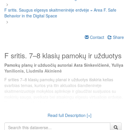
>
F sritis. Saugus elgesys skaitmeninėje erdvėje = Area F. Safe
Behavior in the Digital Space
>
Contact
Share
F sritis. 7–8 klasių pamokų ir užduotys
Pamokų planų ir užduočių autoriai Asta Sinkevičienė, Yuliya
Yanilionis, Liudmila Akinienė
F srities 7–8 klasių pamokų planai ir užduotys išskiria kelias
svarbias temas, kurios yra itin aktualios šiandieninėje
skaitmenizuotoje mokyklos aplinkoje ir glaudžiai susijusios su
mokinių sauga, sveikata bei atsakingu elgesiu virtualioje erdvėje.
Pirmiausia, ypač aktualus dėmesys skiriamas saugiam ir sveikatą
tausojančiam darbui su skaitmeniniais įrenginiais. Lygiagrečiai
gvildenamos temos, susijusios su saugiu elgesiu internete:
Read full Description [+]
aptariamos virtualios grėsmės, kibernetinės atakos, privatumo
klausimai, patyčios virtualioje erdvėje. Pamokų planai padeda ne