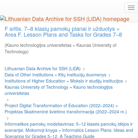
Skip
Tog
to
nav
main
content
F sritis. 7–8 klasių pamokų planai ir užduotys =
Area F. Lesson Plans and Tasks for Grades 7–8
(Kauno technologijos universitetas = Kaunas University of
Technology)
Lithuanian Data Archive for SSH (LiDA)
>
Data of Other Institutions = Kitų institucijų duomenys
>
Institutions of Higher Education = Mokslo ir studijų institucijos
>
Kaunas University of Technology = Kauno technologijos
universitetas
>
Project Digital Transformation of Education (2022–2024) =
Projektas Skaitmeninė švietimo transformacija (2022–2024 m.)
>
Informatikos pamokų modeliavimas: 5–12 klasės pamokų idėjos ir
scenarijai. Mokomoji knyga = Informatics Lesson Plans: Ideas and
Scenarios for Grades 5–12. A Teaching Guide