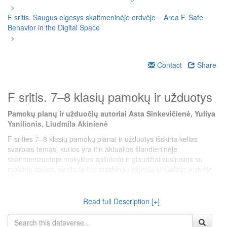
>
F sritis. Saugus elgesys skaitmeninėje erdvėje = Area F. Safe
Behavior in the Digital Space
>
Contact
Share
F sritis. 7–8 klasių pamokų ir užduotys
Pamokų planų ir užduočių autoriai Asta Sinkevičienė, Yuliya
Yanilionis, Liudmila Akinienė
F srities 7–8 klasių pamokų planai ir užduotys išskiria kelias
svarbias temas, kurios yra itin aktualios šiandieninėje
skaitmenizuotoje mokyklos aplinkoje ir glaudžiai susijusios su
mokinių sauga, sveikata bei atsakingu elgesiu virtualioje erdvėje.
Pirmiausia, ypač aktualus dėmesys skiriamas saugiam ir sveikatą
tausojančiam darbui su skaitmeniniais įrenginiais. Lygiagrečiai
gvildenamos temos, susijusios su saugiu elgesiu internete:
Read full Description [+]
aptariamos virtualios grėsmės, kibernetinės atakos, privatumo
klausimai, patyčios virtualioje erdvėje. Pamokų planai padeda ne