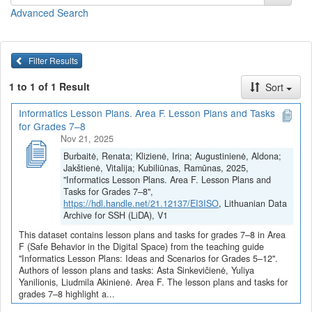
tik įgyti praktinių įgūdžių, bet ir formuoja mokinių sąmoningumą,
Advanced Search
kas yra būtina šiuolaikiniame ugdyme.
Pamokų planai ir užduotys
(juos galite
peržiūrėti
arba
parsisiųsti
viename dokumente)
Filter Results
Saugus ir sveikatą tausojantis darbas skaitmeniniu įrenginiu
1 to 1 of 1 Result
Sort
(Asta Sinkevičienė)
Saugios darbo vietos kompiuterių klasėje kūrimas (Asta
Informatics Lesson Plans. Area F. Lesson Plans and Tasks
Sinkevičienė)
for Grades 7–8
Rizikos žmogaus fizinei ir psichinei savijautai naudojant
Nov 21, 2025
skaitmenines technologijas (Asta Sinkevičienė)
Burbaitė, Renata; Klizienė, Irina; Augustinienė, Aldona;
Skaitmeninių technologijų svarba aplinkosaugos
Jakštienė, Vitalija; Kubiliūnas, Ramūnas, 2025,
sprendimuose (Asta Sinkevičienė)
"Informatics Lesson Plans. Area F. Lesson Plans and
Saugaus darbo virtualiojoje erdvėje principai, pavojai ir
Tasks for Grades 7–8",
problemos (Asta Sinkevičienė)
https://hdl.handle.net/21.12137/EI3ISO
, Lithuanian Data
Saugus darbas virtualiojoje erdvėje (Asta Sinkevičienė)
Archive for SSH (LiDA), V1
Saugus ir sveikatą tausojantis darbas skaitmeniniu įrenginiu
This dataset contains lesson plans and tasks for grades 7–8 in Area
(Yuliya Yanilionis)
F (Safe Behavior in the Digital Space) from the teaching guide
Rizikos žmogaus fizinei ir psichinei sveikatai naudojant
"Informatics Lesson Plans: Ideas and Scenarios for Grades 5–12".
skaitmenines technologijas (Yuliya Yanilionis)
Authors of lesson plans and tasks: Asta Sinkevičienė, Yuliya
Yanilionis, Liudmila Akinienė. Area F. The lesson plans and tasks for
Skaitmeninių technologijų svarba aplinkosaugos
grades 7–8 highlight a...
sprendimuose (Yuliya Yanilionis)
Medijų raštingumas (Liudmila Akinienė)