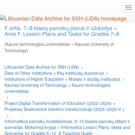
Skip
Tog
to
nav
main
content
F sritis. 7–8 klasių pamokų planai ir užduotys =
Area F. Lesson Plans and Tasks for Grades 7–8
(Kauno technologijos universitetas = Kaunas University of
Technology)
Lithuanian Data Archive for SSH (LiDA)
>
Data of Other Institutions = Kitų institucijų duomenys
>
Institutions of Higher Education = Mokslo ir studijų institucijos
>
Kaunas University of Technology = Kauno technologijos
universitetas
>
Project Digital Transformation of Education (2022–2024) =
Projektas Skaitmeninė švietimo transformacija (2022–2024 m.)
>
Informatikos pamokų modeliavimas: 5–12 klasės pamokų idėjos ir
scenarijai. Mokomoji knyga = Informatics Lesson Plans: Ideas and
Scenarios for Grades 5–12. A Teaching Guide