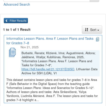
tik įgyti praktinių įgūdžių, bet ir formuoja mokinių sąmoningumą,
Advanced Search
kas yra būtina šiuolaikiniame ugdyme.
Pamokų planai ir užduotys
(juos galite
peržiūrėti
arba
parsisiųsti
viename dokumente)
Filter Results
Saugus ir sveikatą tausojantis darbas skaitmeniniu įrenginiu
1 to 1 of 1 Result
Sort
(Asta Sinkevičienė)
Saugios darbo vietos kompiuterių klasėje kūrimas (Asta
Informatics Lesson Plans. Area F. Lesson Plans and Tasks
Sinkevičienė)
for Grades 7–8
Rizikos žmogaus fizinei ir psichinei savijautai naudojant
Nov 21, 2025
skaitmenines technologijas (Asta Sinkevičienė)
Burbaitė, Renata; Klizienė, Irina; Augustinienė, Aldona;
Skaitmeninių technologijų svarba aplinkosaugos
Jakštienė, Vitalija; Kubiliūnas, Ramūnas, 2025,
sprendimuose (Asta Sinkevičienė)
"Informatics Lesson Plans. Area F. Lesson Plans and
Saugaus darbo virtualiojoje erdvėje principai, pavojai ir
Tasks for Grades 7–8",
problemos (Asta Sinkevičienė)
https://hdl.handle.net/21.12137/EI3ISO
, Lithuanian Data
Saugus darbas virtualiojoje erdvėje (Asta Sinkevičienė)
Archive for SSH (LiDA), V1
Saugus ir sveikatą tausojantis darbas skaitmeniniu įrenginiu
This dataset contains lesson plans and tasks for grades 7–8 in Area
(Yuliya Yanilionis)
F (Safe Behavior in the Digital Space) from the teaching guide
Rizikos žmogaus fizinei ir psichinei sveikatai naudojant
"Informatics Lesson Plans: Ideas and Scenarios for Grades 5–12".
skaitmenines technologijas (Yuliya Yanilionis)
Authors of lesson plans and tasks: Asta Sinkevičienė, Yuliya
Yanilionis, Liudmila Akinienė. Area F. The lesson plans and tasks for
Skaitmeninių technologijų svarba aplinkosaugos
grades 7–8 highlight a...
sprendimuose (Yuliya Yanilionis)
Medijų raštingumas (Liudmila Akinienė)