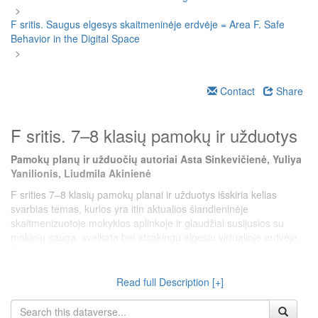
>
F sritis. Saugus elgesys skaitmeninėje erdvėje = Area F. Safe
Behavior in the Digital Space
>
Contact
Share
F sritis. 7–8 klasių pamokų ir užduotys
Pamokų planų ir užduočių autoriai Asta Sinkevičienė, Yuliya
Yanilionis, Liudmila Akinienė
F srities 7–8 klasių pamokų planai ir užduotys išskiria kelias
svarbias temas, kurios yra itin aktualios šiandieninėje
skaitmenizuotoje mokyklos aplinkoje ir glaudžiai susijusios su
mokinių sauga, sveikata bei atsakingu elgesiu virtualioje erdvėje.
Pirmiausia, ypač aktualus dėmesys skiriamas saugiam ir sveikatą
tausojančiam darbui su skaitmeniniais įrenginiais. Lygiagrečiai
gvildenamos temos, susijusios su saugiu elgesiu internete:
Read full Description [+]
aptariamos virtualios grėsmės, kibernetinės atakos, privatumo
klausimai, patyčios virtualioje erdvėje. Pamokų planai padeda ne