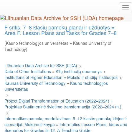
Skip
Tog
to
nav
main
content
F sritis. 7–8 klasių pamokų planai ir užduotys =
Area F. Lesson Plans and Tasks for Grades 7–8
(Kauno technologijos universitetas = Kaunas University of
Technology)
Lithuanian Data Archive for SSH (LiDA)
>
Data of Other Institutions = Kitų institucijų duomenys
>
Institutions of Higher Education = Mokslo ir studijų institucijos
>
Kaunas University of Technology = Kauno technologijos
universitetas
>
Project Digital Transformation of Education (2022–2024) =
Projektas Skaitmeninė švietimo transformacija (2022–2024 m.)
>
Informatikos pamokų modeliavimas: 5–12 klasės pamokų idėjos ir
scenarijai. Mokomoji knyga = Informatics Lesson Plans: Ideas and
Scenarios for Grades 5–12. A Teaching Guide