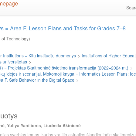
Sea
otys = Area F. Lesson Plans and Tasks for Grades 7–8
y of Technology)
 Institutions = Kitų institucijų duomenys
>
Institutions of Higher Educati
 universitetas
>
4) = Projektas Skaitmeninė švietimo transformacija (2022–2024 m.)
>
 idėjos ir scenarijai. Mokomoji knyga = Informatics Lesson Plans: I
ea F. Safe Behavior in the Digital Space
>
duotys
ė, Yuliya Yanilionis, Liudmila Akinienė
kelias svarbias temas, kurios yra itin aktualios šiandieninėje skaitmenizu