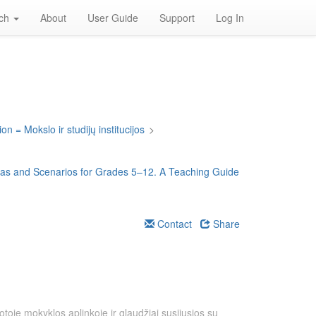
rch
About
User Guide
Support
Log In
on = Mokslo ir studijų institucijos
>
deas and Scenarios for Grades 5–12. A Teaching Guide
Contact
Share
otoje mokyklos aplinkoje ir glaudžiai susijusios su