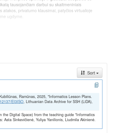
eikatą tausojančiam darbui su skaitmeniniais
s atakos, privatumo klausimai, patyčios virtualioje
niame ugdyme.
Sort
a; Kubiliūnas, Ramūnas, 2025, "Informatics Lesson Plans.
1.12137/EI3ISO
, Lithuanian Data Archive for SSH (LiDA),
gyvendintą pagal ekonomikos gaivinimo ir atsparumo
onės „NextGenerationEU“ lėšomis.
n the Digital Space) from the teaching guide "Informatics
 Asta Sinkevičienė, Yuliya Yanilionis, Liudmila Akinienė.