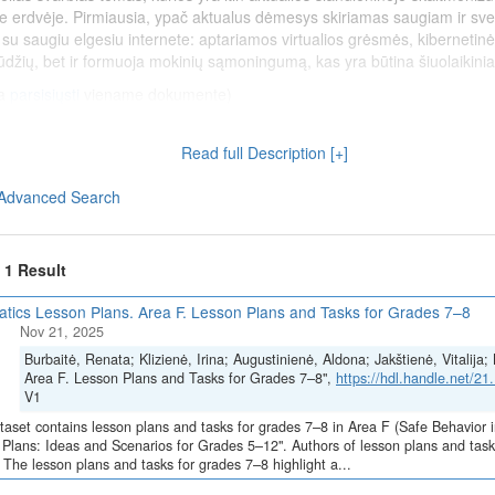
oje erdvėje. Pirmiausia, ypač aktualus dėmesys skiriamas saugiam ir sv
 su saugiu elgesiu internete: aptariamos virtualios grėsmės, kibernetinė
įgūdžių, bet ir formuoja mokinių sąmoningumą, kas yra būtina šiuolaiki
a
parsisiųsti
viename dokumente)
iu įrenginiu (Asta Sinkevičienė)
s (Asta Sinkevičienė)
Read full Description [+]
audojant skaitmenines technologijas (Asta Sinkevičienė)
 sprendimuose (Asta Sinkevičienė)
Advanced Search
vojai ir problemos (Asta Sinkevičienė)
ičienė)
u įrenginiu (Yuliya Yanilionis)
f 1 Result
udojant skaitmenines technologijas (Yuliya Yanilionis)
sprendimuose (Yuliya Yanilionis)
atics Lesson Plans. Area F. Lesson Plans and Tasks for Grades 7–8
Nov 21, 2025
Burbaitė, Renata; Klizienė, Irina; Augustinienė, Aldona; Jakštienė, Vitalij
Area F. Lesson Plans and Tasks for Grades 7–8",
https://hdl.handle.net/2
Skaitmeninė švietimo transformacija („EdTech“)
(Nr. 10-004-P-0001)“, į
V1
ą Europos Sąjungos ekonomikos gaivinimo ir atsparumo didinimo priem
taset contains lesson plans and tasks for grades 7–8 in Area F (Safe Behavior i
Plans: Ideas and Scenarios for Grades 5–12". Authors of lesson plans and tasks:
 The lesson plans and tasks for grades 7–8 highlight a...
 for Grades 7–8