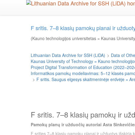
Skip
to
main
content
F sritis. 7–8 klasių pamokų planai ir uždu
(Kauno technologijos universitetas = Kaunas Universit
Lithuanian Data Archive for SSH (LiDA)
>
Data of Other
Kaunas University of Technology = Kauno technologijos
Project Digital Transformation of Education (2022–202
Informatikos pamokų modeliavimas: 5–12 klasės pamokų
>
F sritis. Saugus elgesys skaitmeninėje erdvėje = Ar
F sritis. 7–8 klasių pamokų ir už
Pamokų planų ir užduočių autoriai Asta Sinkevičien
F srities 7–8 klasių pamokų planai ir užduotys išskiria 