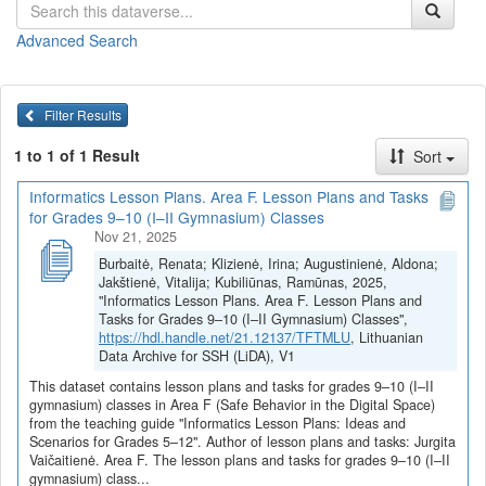
aplinkosauginiam sąmoningumui ir informaciniam saugumui.
Advanced Search
Pamokų planai ir užduotys
(juos galite
peržiūrėti
arba
parsisiųsti
viename dokumente)
Higienos, ergonominės ir techninės saugaus darbo
Filter Results
skaitmeninėmis technologijomis normos (Jurgita
Vaičaitienė)
1 to 1 of 1 Result
Sort
Aplinkosaugos problemos ir jų sprendimai (Jurgita
Vaičaitienė)
Informatics Lesson Plans. Area F. Lesson Plans and Tasks
Virtualiųjų aplinkų saugumo nuostatai (Jurgita Vaičaitienė)
for Grades 9–10 (I–II Gymnasium) Classes
Nov 21, 2025
Visi F srities pamokų planai ir užduotys
Burbaitė, Renata; Klizienė, Irina; Augustinienė, Aldona;
Pamokų planai ir užduotys parengti vykdant projektą
„Skaitmeninė
Jakštienė, Vitalija; Kubiliūnas, Ramūnas, 2025,
švietimo transformacija („EdTech“)
(Nr. 10-004-P-0001)“,
"Informatics Lesson Plans. Area F. Lesson Plans and
įgyvendintą pagal ekonomikos gaivinimo ir atsparumo didinimo
Tasks for Grades 9–10 (I–II Gymnasium) Classes",
planą „Naujos kartos Lietuva“, finansuojamą Europos Sąjungos
https://hdl.handle.net/21.12137/TFTMLU
, Lithuanian
Data Archive for SSH (LiDA), V1
ekonomikos gaivinimo ir atsparumo didinimo priemonės
„NextGenerationEU“ lėšomis.
This dataset contains lesson plans and tasks for grades 9–10 (I–II
gymnasium) classes in Area F (Safe Behavior in the Digital Space)
from the teaching guide "Informatics Lesson Plans: Ideas and
Area F. Lesson Plans and Tasks for
Scenarios for Grades 5–12". Author of lesson plans and tasks: Jurgita
Vaičaitienė. Area F. The lesson plans and tasks for grades 9–10 (I–II
Grades 9–10 (I–II Gymnasium)
gymnasium) class...