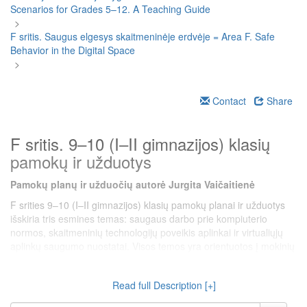
Scenarios for Grades 5–12. A Teaching Guide
>
F sritis. Saugus elgesys skaitmeninėje erdvėje = Area F. Safe
Behavior in the Digital Space
>
Contact
Share
F sritis. 9–10 (I–II gimnazijos) klasių
pamokų ir užduotys
Pamokų planų ir užduočių autorė Jurgita Vaičaitienė
F srities 9–10 (I–II gimnazijos) klasių pamokų planai ir užduotys
išskiria tris esmines temas: saugaus darbo prie kompiuterio
normos, skaitmeninių technologijų poveikis aplinkai ir virtualiųjų
aplinkų saugumo nuostatai. Visos temos yra orientuotos į mokinių
atsakingo, sąmoningo ir saugaus technologijų naudojimo ugdymą,
glaudžiai siejasi su sveikos gyvensenos, socialinėmis ir
Read full Description [+]
komunikavimo kompetencijomis bei aktualizuojamos per praktinį
taikymą. Pamokos sudaro tvirtą pagrindą skaitmeninei higienai,