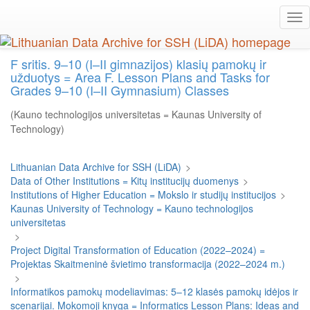
Skip
Tog
to
nav
main
content
F sritis. 9–10 (I–II gimnazijos) klasių pamokų ir
užduotys = Area F. Lesson Plans and Tasks for
Grades 9–10 (I–II Gymnasium) Classes
(Kauno technologijos universitetas = Kaunas University of
Technology)
Lithuanian Data Archive for SSH (LiDA)
>
Data of Other Institutions = Kitų institucijų duomenys
>
Institutions of Higher Education = Mokslo ir studijų institucijos
>
Kaunas University of Technology = Kauno technologijos
universitetas
>
Project Digital Transformation of Education (2022–2024) =
Projektas Skaitmeninė švietimo transformacija (2022–2024 m.)
>
Informatikos pamokų modeliavimas: 5–12 klasės pamokų idėjos ir
scenarijai. Mokomoji knyga = Informatics Lesson Plans: Ideas and