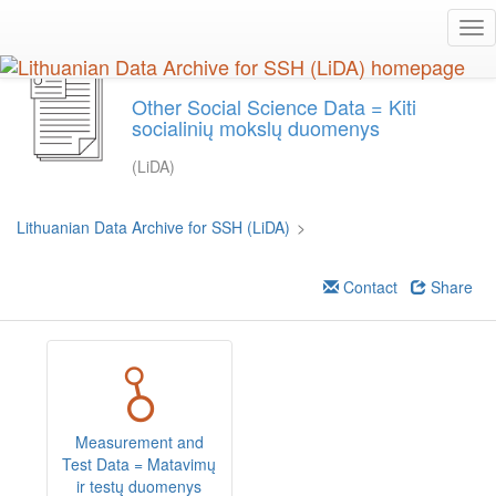
Skip
Tog
to
nav
main
content
Other Social Science Data = Kiti
socialinių mokslų duomenys
(LiDA)
Lithuanian Data Archive for SSH (LiDA)
>
Contact
Share
Measurement and
Test Data = Matavimų
ir testų duomenys