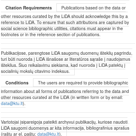
Citation Requirements
Publications based on the data or
other resources curated by the LiDA should acknowledge this by a
reference to LiDA. To ensure that such attributions are captured by
social science bibliographic utilities, citations must appear in the
footnotes or in the reference section of publications.
Publikacijose, parengtose LiDA saugomų duomenų išteklių pagrindu,
turi būti nuoroda į LiDA išnašose ar literatūros sąraše į naudojamus
išteklius. Šiuo reikalavimu siekiama, kad nuoroda į LiDA patektų į
socialinių mokslų citavimo indeksus.
Conditions
The users are required to provide bibliographic
information about all forms of publications referring to the data and
other resources curated at the LiDA (in written form or by email:
data@ktu.lt
).
Vartotojai įsipareigoja pateikti archyvui publikacijų, kuriose naudoti
LiDA saugomi duomenys ar kita informacija, bibliografinius aprašus
(raštu ar el. paštu:
data@ktu.lt
).