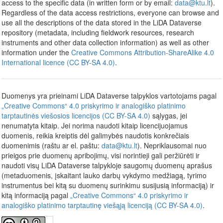
access to the specific data (in written form or by email:
data@ktu.lt
).
Regardless of the data access restrictions, everyone can browse and
use all the descriptions of the data stored in the LiDA Dataverse
repository (metadata, including fieldwork resources, research
instruments and other data collection information) as well as other
information under the
Creative Commons Attribution-ShareAlike 4.0
International licence (CC BY-SA 4.0)
.
Duomenys yra prieinami LiDA Dataverse talpyklos vartotojams pagal
„Creative Commons“ 4.0 priskyrimo ir analogiško platinimo
tarptautinės viešosios licencijos (CC BY-SA 4.0)
sąlygas, jei
nenumatyta kitaip. Jei norima naudoti kitaip licencijuojamus
duomenis, reikia kreiptis dėl galimybės naudotis konkrečiais
duomenimis (raštu ar el. paštu:
data@ktu.lt
). Nepriklausomai nuo
prieigos prie duomenų apribojimų, visi norintieji gali peržiūrėti ir
naudoti visų LiDA Dataverse talpykloje saugomų duomenų aprašus
(metaduomenis, įskaitant lauko darbų vykdymo medžiagą, tyrimo
instrumentus bei kitą su duomenų surinkimu susijusią informaciją) ir
kitą informaciją pagal
„Creative Commons“ 4.0 priskyrimo ir
analogiško platinimo tarptautinę viešąją licenciją (CC BY-SA 4.0)
.