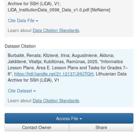
Archive for SSH (LiDA), V1;
LiDA_InstitutionData_0598_Data_v1.0.pdf [fileName]
Cite Data File
Learn about
Data Citation Standards
.
Dataset Citation
Burbaitė, Renata; Klizienė, Irina; Augustinienė, Aldona;
Jakštienė, Vitalija; Kubiliūnas, Ramūnas, 2025, "Informatics
Lesson Plans. Area E. Lesson Plans and Tasks for Grades 7–
8",
https://hdl.handle.net/21.12137/JHUTGH
, Lithuanian Data
Archive for SSH (LiDA), V1
Cite Dataset
Learn about
Data Citation Standards
.
Access File
Contact Owner
Share