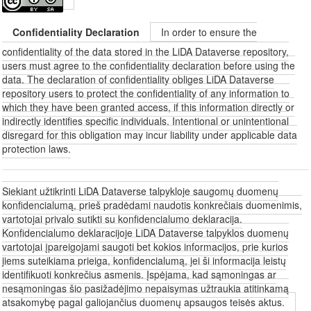
Confidentiality Declaration
In order to ensure the
confidentiality of the data stored in the LiDA Dataverse repository,
users must agree to the confidentiality declaration before using the
data. The declaration of confidentiality obliges LiDA Dataverse
repository users to protect the confidentiality of any information to
which they have been granted access, if this information directly or
indirectly identifies specific individuals. Intentional or unintentional
disregard for this obligation may incur liability under applicable data
protection laws.
Siekiant užtikrinti LiDA Dataverse talpykloje saugomų duomenų
konfidencialumą, prieš pradėdami naudotis konkrečiais duomenimis,
vartotojai privalo sutikti su konfidencialumo deklaracija.
Konfidencialumo deklaracijoje LiDA Dataverse talpyklos duomenų
vartotojai įpareigojami saugoti bet kokios informacijos, prie kurios
jiems suteikiama prieiga, konfidencialumą, jei ši informacija leistų
identifikuoti konkrečius asmenis. Įspėjama, kad sąmoningas ar
nesąmoningas šio pasižadėjimo nepaisymas užtraukia atitinkamą
atsakomybę pagal galiojančius duomenų apsaugos teisės aktus.