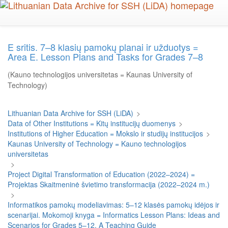
Skip
to
main
content
E sritis. 7–8 klasių pamokų planai ir užduotys =
Area E. Lesson Plans and Tasks for Grades 7–8
(Kauno technologijos universitetas = Kaunas University of
Technology)
Lithuanian Data Archive for SSH (LiDA)
>
Data of Other Institutions = Kitų institucijų duomenys
>
Institutions of Higher Education = Mokslo ir studijų institucijos
>
Kaunas University of Technology = Kauno technologijos
universitetas
>
Project Digital Transformation of Education (2022–2024) =
Projektas Skaitmeninė švietimo transformacija (2022–2024 m.)
>
Informatikos pamokų modeliavimas: 5–12 klasės pamokų idėjos ir
scenarijai. Mokomoji knyga = Informatics Lesson Plans: Ideas and
Scenarios for Grades 5–12. A Teaching Guide