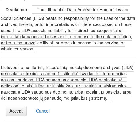
Disclaimer
The Lithuanian Data Archive for Humanities and
Social Sciences (LiDA) bears no responsibility for the uses of the data
archived therein, or for interpretations or inferences based on these
uses. The LiDA accepts no liability for indirect, consequential or
incidental damages or losses arising from use of the data collection,
or from the unavailability of, or break in access to the service for
whatever reason.
Lietuvos humanitarinių ir socialinių mokslų duomenų archyvas (LiDA)
neatsako už trečiųjų asmenų (institucijų) išvadas ir interpretacijas
gautas naudojant LiDA saugomus duomenis. LiDA neatsako už
netiesioginę, atsitiktinę, ar kitokią žalą, ar nuostolius, atsiradusius
naudojant LiDA saugomus duomenis, arba negalint jų pasiekti, arba
dėl nesankcionuoto jų panaudojimo įsilaužus į sistemą.
Accept
Cancel