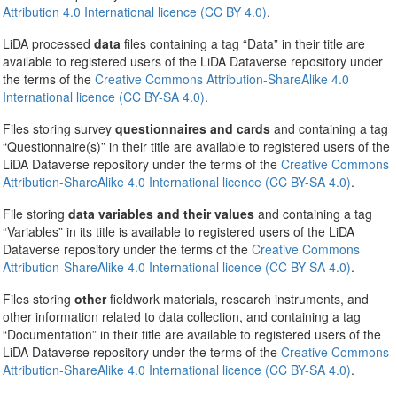
Attribution 4.0 International licence (CC BY 4.0)
.
LiDA processed
data
files containing a tag “Data” in their title are
available to registered users of the LiDA Dataverse repository under
the terms of the
Creative Commons Attribution-ShareAlike 4.0
International licence (CC BY-SA 4.0)
.
Files storing survey
questionnaires and cards
and containing a tag
“Questionnaire(s)” in their title are available to registered users of the
LiDA Dataverse repository under the terms of the
Creative Commons
Attribution-ShareAlike 4.0 International licence (CC BY-SA 4.0)
.
File storing
data variables and their values
and containing a tag
“Variables” in its title is available to registered users of the LiDA
Dataverse repository under the terms of the
Creative Commons
Attribution-ShareAlike 4.0 International licence (CC BY-SA 4.0)
.
Files storing
other
fieldwork materials, research instruments, and
other information related to data collection, and containing a tag
“Documentation” in their title are available to registered users of the
LiDA Dataverse repository under the terms of the
Creative Commons
Attribution-ShareAlike 4.0 International licence (CC BY-SA 4.0)
.