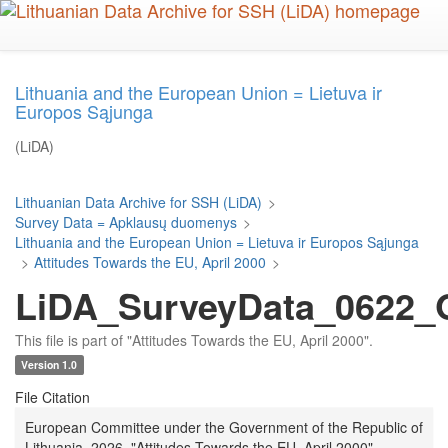
Skip
to
main
content
Lithuania and the European Union = Lietuva ir
Europos Sąjunga
(LiDA)
Lithuanian Data Archive for SSH (LiDA)
>
Survey Data = Apklausų duomenys
>
Lithuania and the European Union = Lietuva ir Europos Sąjunga
>
Attitudes Towards the EU, April 2000
>
LiDA_SurveyData_0622_Q
This file is part of "Attitudes Towards the EU, April 2000".
Version 1.0
File Citation
European Committee under the Government of the Republic of
Lithuania, 2026, "Attitudes Towards the EU, April 2000",