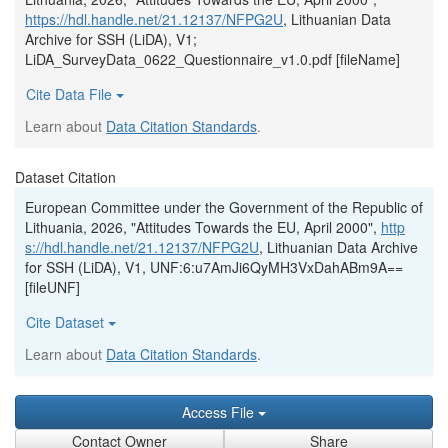
https://hdl.handle.net/21.12137/NFPG2U
, Lithuanian Data
Archive for SSH (LiDA), V1;
LiDA_SurveyData_0622_Questionnaire_v1.0.pdf [fileName]
Cite Data File
Learn about
Data Citation Standards
.
Dataset Citation
European Committee under the Government of the Republic of
Lithuania, 2026, "Attitudes Towards the EU, April 2000",
http
s://hdl.handle.net/21.12137/NFPG2U
, Lithuanian Data Archive
for SSH (LiDA), V1, UNF:6:u7AmJi6QyMH3VxDahABm9A==
[fileUNF]
Cite Dataset
Learn about
Data Citation Standards
.
Access File
Contact Owner
Share