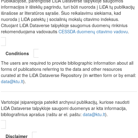
Publikacijose, parengtose LiDA Dataverse talpykloje saugomos
informacijos ir išteklių pagrindu, turi būti nuoroda į LiDA tų publikacijų
išnašose ar literatūros sąraše. Šiuo reikalavimu siekiama, kad
nuoroda į LiDA patektų į socialinių mokslų citavimo indeksus.
Cituojant LiDA Dataverse talpykloje saugomus duomenų rinkinius
rekomenduojama vadovautis
CESSDA duomenų citavimo vadovu
.
Conditions
The users are required to provide bibliographic information about all
forms of publications referring to the data and other resources
curated at the LiDA Dataverse Repository (in written form or by email:
data@ktu.lt
).
Vartotojai įsipareigoja pateikti archyvui publikacijų, kuriose naudoti
LiDA Dataverse talpykloje saugomi duomenys ar kita informacija,
bibliografinius aprašus (raštu ar el. paštu:
data@ktu.lt
).
Disclaimer