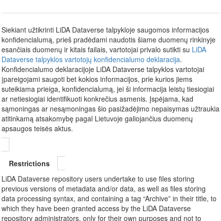
Siekiant užtikrinti LiDA Dataverse talpykloje saugomos informacijos
konfidencialumą, prieš pradėdami naudotis šiame duomenų rinkinyje
esančiais duomenų ir kitais failais, vartotojai privalo sutikti su
LiDA
Dataverse talpyklos vartotojų konfidencialumo deklaracija
.
Konfidencialumo deklaracijoje LiDA Dataverse talpyklos vartotojai
įpareigojami saugoti bet kokios informacijos, prie kurios jiems
suteikiama prieiga, konfidencialumą, jei ši informacija leistų tiesiogiai
ar netiesiogiai identifikuoti konkrečius asmenis. Įspėjama, kad
sąmoningas ar nesąmoningas šio pasižadėjimo nepaisymas užtraukia
atitinkamą atsakomybę pagal Lietuvoje galiojančius duomenų
apsaugos teisės aktus.
Restrictions
LiDA Dataverse repository users undertake to use files storing
previous versions of metadata and/or data, as well as files storing
data processing syntax, and containing a tag “Archive” in their title, to
which they have been granted access by the LiDA Dataverse
repository administrators, only for their own purposes and not to