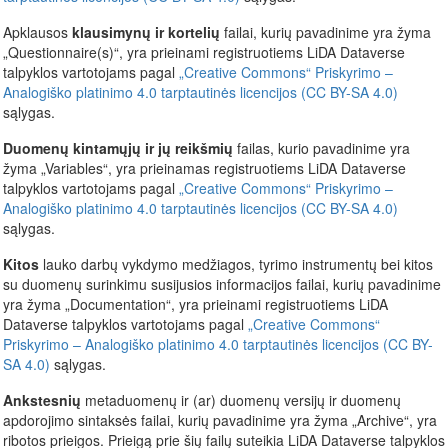
Apklausos
klausimynų ir kortelių
failai, kurių pavadinime yra žyma
„Questionnaire(s)“, yra prieinami registruotiems LiDA Dataverse
talpyklos vartotojams pagal
„Creative Commons“ Priskyrimo –
Analogiško platinimo 4.0 tarptautinės licencijos (CC BY-SA 4.0)
sąlygas.
Duomenų kintamųjų ir jų reikšmių
failas, kurio pavadinime yra
žyma „Variables“, yra prieinamas registruotiems LiDA Dataverse
talpyklos vartotojams pagal
„Creative Commons“ Priskyrimo –
Analogiško platinimo 4.0 tarptautinės licencijos (CC BY-SA 4.0)
sąlygas.
Kitos
lauko darbų vykdymo medžiagos, tyrimo instrumentų bei kitos
su duomenų surinkimu susijusios informacijos failai, kurių pavadinime
yra žyma „Documentation“, yra prieinami registruotiems LiDA
Dataverse talpyklos vartotojams pagal
„Creative Commons“
Priskyrimo – Analogiško platinimo 4.0 tarptautinės licencijos (CC BY-
SA 4.0)
sąlygas.
Ankstesnių
metaduomenų ir (ar) duomenų versijų ir duomenų
apdorojimo sintaksės failai, kurių pavadinime yra žyma „Archive“, yra
ribotos prieigos. Prieigą prie šių failų suteikia LiDA Dataverse talpyklos