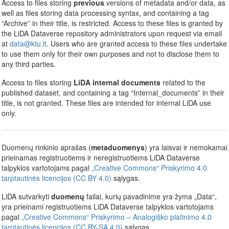
Access to files storing
previous
versions of metadata and/or data, as
well as files storing data processing syntax, and containing a tag
“Archive” in their title, is restricted. Access to these files is granted by
the LiDA Dataverse repository administrators upon request via email
at
data@ktu.lt
. Users who are granted access to these files undertake
to use them only for their own purposes and not to disclose them to
any third parties.
Access to files storing
LiDA internal documents
related to the
published dataset, and containing a tag “Internal_documents” in their
title, is not granted. These files are intended for internal LiDA use
only.
Duomenų rinkinio aprašas (
metaduomenys
) yra laisvai ir nemokamai
prieinamas registruotiems ir neregistruotiems LiDA Dataverse
talpyklos vartotojams pagal
„Creative Commons“ Priskyrimo 4.0
tarptautinės licencijos (CC BY 4.0)
sąlygas.
LiDA sutvarkyti
duomenų
failai, kurių pavadinime yra žyma „Data“,
yra prieinami registruotiems LiDA Dataverse talpyklos vartotojams
pagal
„Creative Commons“ Priskyrimo – Analogiško platinimo 4.0
tarptautinės licencijos (CC BY-SA 4.0)
sąlygas.