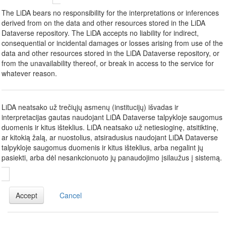
The LiDA bears no responsibility for the interpretations or inferences
derived from on the data and other resources stored in the LiDA
Dataverse repository. The LiDA accepts no liability for indirect,
consequential or incidental damages or losses arising from use of the
data and other resources stored in the LiDA Dataverse repository, or
from the unavailability thereof, or break in access to the service for
whatever reason.
LiDA neatsako už trečiųjų asmenų (institucijų) išvadas ir
interpretacijas gautas naudojant LiDA Dataverse talpykloje saugomus
duomenis ir kitus išteklius. LiDA neatsako už netiesioginę, atsitiktinę,
ar kitokią žalą, ar nuostolius, atsiradusius naudojant LiDA Dataverse
talpykloje saugomus duomenis ir kitus išteklius, arba negalint jų
pasiekti, arba dėl nesankcionuoto jų panaudojimo įsilaužus į sistemą.
Accept
Cancel