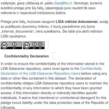
valdytojai, gavę užklausą el. paštu
data@ktu.lt
. Vartotojai, kuriems
suteikta prieiga prie šių failų, įsipareigoja juos naudoti tik savo
reikmėms ir neperduoti trečiosioms šalims.
Prieiga prie failų, kuriuose saugomi
LiDA vidiniai dokumentai
, susiję
su publikuotu duomenų rinkiniu, ir kurių pavadinime yra žyma
„Internal_documents“, nėra suteikiama. Šie failai yra skirti vidiniam
LiDA naudojimui.
Confidentiality Declaration
In order to ensure the confidentiality of the information stored in the
LiDA Dataverse repository, users must agree to the
Confidentiality
Declaration of the LiDA Dataverse Repository Users
before using any
data or other files contained in this dataset. The declaration of
confidentiality obliges LiDA Dataverse repository users to maintain the
confidentiality of any information to which they have been granted
access, if this information directly or indirectly identifies specific
individuals. It warns that intentional or unintentional disregard for this
pledge incurs liability under the data protection laws of the Republic of
Lithuania.