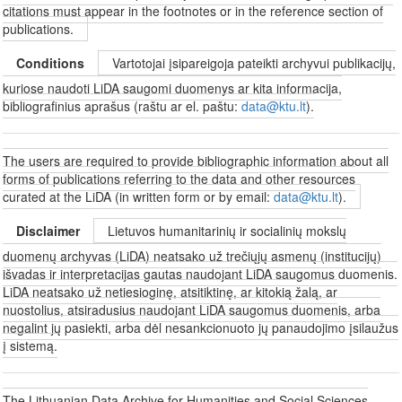
citations must appear in the footnotes or in the reference section of
publications.
Conditions
Vartotojai įsipareigoja pateikti archyvui publikacijų,
kuriose naudoti LiDA saugomi duomenys ar kita informacija,
bibliografinius aprašus (raštu ar el. paštu:
data@ktu.lt
).
The users are required to provide bibliographic information about all
forms of publications referring to the data and other resources
curated at the LiDA (in written form or by email:
data@ktu.lt
).
Disclaimer
Lietuvos humanitarinių ir socialinių mokslų
duomenų archyvas (LiDA) neatsako už trečiųjų asmenų (institucijų)
išvadas ir interpretacijas gautas naudojant LiDA saugomus duomenis.
LiDA neatsako už netiesioginę, atsitiktinę, ar kitokią žalą, ar
nuostolius, atsiradusius naudojant LiDA saugomus duomenis, arba
negalint jų pasiekti, arba dėl nesankcionuoto jų panaudojimo įsilaužus
į sistemą.
The Lithuanian Data Archive for Humanities and Social Sciences