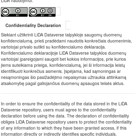
LiDA naudojimui.
Confidentiality Declaration
Siekiant užtikrinti LiDA Dataverse talpykloje saugomų duomenų
konfidencialumą, prieš pradėdami naudotis konkrečiais duomenimis,
vartotojai privalo sutikti su konfidencialumo deklaracija.
Konfidencialumo deklaracijoje LiDA Dataverse talpyklos duomenų
vartotojai įpareigojami saugoti bet kokios informacijos, prie kurios
jiems suteikiama prieiga, konfidencialumą, jei ši informacija leistų
identifikuoti konkrečius asmenis. Įspėjama, kad sąmoningas ar
nesąmoningas šio pasižadėjimo nepaisymas užtraukia atitinkamą
atsakomybę pagal galiojančius duomenų apsaugos teisės aktus.
In order to ensure the confidentiality of the data stored in the LiDA
Dataverse repository, users must agree to the confidentiality
declaration before using the data. The declaration of confidentiality
obliges LiDA Dataverse repository users to protect the confidentiality
of any information to which they have been granted access, if this
information directly or indirectly identifies specific individuals.