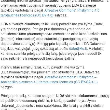
Duomenų rinkinio aprašas (
metaduomenys
) yra laisvai ir nemokamai
prieinamas registruotiems ir neregistruotiems LiDA Dataverse
talpyklos vartotojams pagal
„Creative Commons“ Priskyrimo 4.0
tarptautinės licencijos (CC BY 4.0)
sąlygas.
LiDA sutvarkyti
duomenų
failai, kurių pavadinime yra žyma „Data“,
yra ribotos prieigos. Prieiga prie duomenų yra apribota dėl
konfidencialumo (duomenyse yra asmeninės arba kitos neskelbtinos
(jautrios) informacijos) arba sutartinių įsipareigojimų (numatytų
deponavimo sutartyje). Prieigą prie šių failų suteikia LiDA Dataverse
talpyklos valdytojai, gavę užklausą el. paštu
data@ktu.lt
. Vartotojai,
kuriems suteikta prieiga prie šių failų, įsipareigoja juos naudoti tik
savo reikmėms ir neperduoti trečiosioms šalims.
Interviu
klausimynų
failai, kurių pavadinime yra žyma
„Questionnaire(s)“, yra prieinami registruotiems LiDA Dataverse
talpyklos vartotojams pagal
„Creative Commons“ Priskyrimo –
Analogiško platinimo 4.0 tarptautinės licencijos (CC BY-SA 4.0)
sąlygas.
Prieiga prie failų, kuriuose saugomi
LiDA vidiniai dokumentai
, susiję
su publikuotu duomenų rinkiniu, ir kurių pavadinime yra žyma
„Internal_documents“, nėra suteikiama. Šie failai yra skirti vidiniam