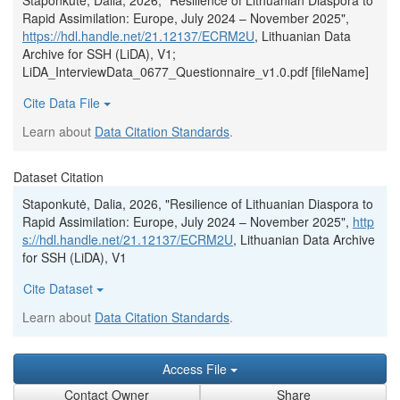
Staponkutė, Dalia, 2026, "Resilience of Lithuanian Diaspora to
Rapid Assimilation: Europe, July 2024 – November 2025",
https://hdl.handle.net/21.12137/ECRM2U
, Lithuanian Data
Archive for SSH (LiDA), V1;
LiDA_InterviewData_0677_Questionnaire_v1.0.pdf [fileName]
Cite Data File
Learn about
Data Citation Standards
.
Dataset Citation
Staponkutė, Dalia, 2026, "Resilience of Lithuanian Diaspora to
Rapid Assimilation: Europe, July 2024 – November 2025",
http
s://hdl.handle.net/21.12137/ECRM2U
, Lithuanian Data Archive
for SSH (LiDA), V1
Cite Dataset
Learn about
Data Citation Standards
.
Access File
Contact Owner
Share