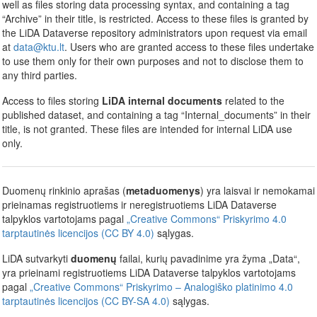
well as files storing data processing syntax, and containing a tag
“Archive” in their title, is restricted. Access to these files is granted by
the LiDA Dataverse repository administrators upon request via email
at
data@ktu.lt
. Users who are granted access to these files undertake
to use them only for their own purposes and not to disclose them to
any third parties.
Access to files storing
LiDA internal documents
related to the
published dataset, and containing a tag “Internal_documents” in their
title, is not granted. These files are intended for internal LiDA use
only.
Duomenų rinkinio aprašas (
metaduomenys
) yra laisvai ir nemokamai
prieinamas registruotiems ir neregistruotiems LiDA Dataverse
talpyklos vartotojams pagal
„Creative Commons“ Priskyrimo 4.0
tarptautinės licencijos (CC BY 4.0)
sąlygas.
LiDA sutvarkyti
duomenų
failai, kurių pavadinime yra žyma „Data“,
yra prieinami registruotiems LiDA Dataverse talpyklos vartotojams
pagal
„Creative Commons“ Priskyrimo – Analogiško platinimo 4.0
tarptautinės licencijos (CC BY-SA 4.0)
sąlygas.