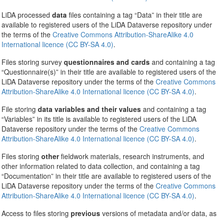
LiDA processed
data
files containing a tag “Data” in their title are
available to registered users of the LiDA Dataverse repository under
the terms of the
Creative Commons Attribution-ShareAlike 4.0
International licence (CC BY-SA 4.0)
.
Files storing survey
questionnaires and cards
and containing a tag
“Questionnaire(s)” in their title are available to registered users of the
LiDA Dataverse repository under the terms of the
Creative Commons
Attribution-ShareAlike 4.0 International licence (CC BY-SA 4.0)
.
File storing
data variables and their values
and containing a tag
“Variables” in its title is available to registered users of the LiDA
Dataverse repository under the terms of the
Creative Commons
Attribution-ShareAlike 4.0 International licence (CC BY-SA 4.0)
.
Files storing
other
fieldwork materials, research instruments, and
other information related to data collection, and containing a tag
“Documentation” in their title are available to registered users of the
LiDA Dataverse repository under the terms of the
Creative Commons
Attribution-ShareAlike 4.0 International licence (CC BY-SA 4.0)
.
Access to files storing
previous
versions of metadata and/or data, as