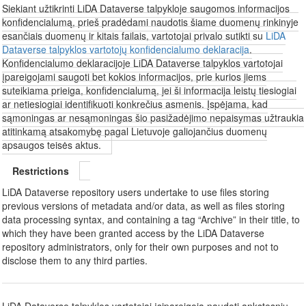
Siekiant užtikrinti LiDA Dataverse talpykloje saugomos informacijos
konfidencialumą, prieš pradėdami naudotis šiame duomenų rinkinyje
esančiais duomenų ir kitais failais, vartotojai privalo sutikti su
LiDA
Dataverse talpyklos vartotojų konfidencialumo deklaracija
.
Konfidencialumo deklaracijoje LiDA Dataverse talpyklos vartotojai
įpareigojami saugoti bet kokios informacijos, prie kurios jiems
suteikiama prieiga, konfidencialumą, jei ši informacija leistų tiesiogiai
ar netiesiogiai identifikuoti konkrečius asmenis. Įspėjama, kad
sąmoningas ar nesąmoningas šio pasižadėjimo nepaisymas užtraukia
atitinkamą atsakomybę pagal Lietuvoje galiojančius duomenų
apsaugos teisės aktus.
Restrictions
LiDA Dataverse repository users undertake to use files storing
previous versions of metadata and/or data, as well as files storing
data processing syntax, and containing a tag “Archive” in their title, to
which they have been granted access by the LiDA Dataverse
repository administrators, only for their own purposes and not to
disclose them to any third parties.
LiDA Dataverse talpyklos vartotojai įsipareigoja naudoti ankstesnių