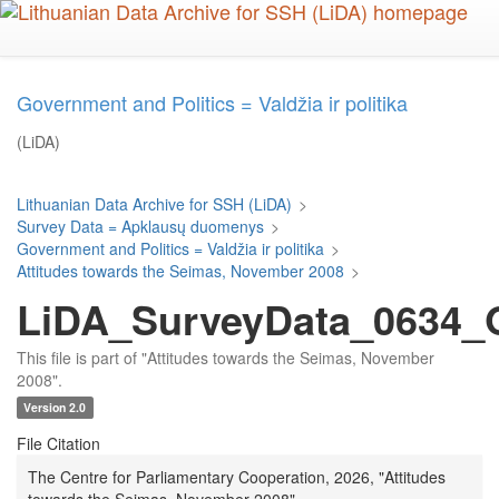
Skip
to
main
content
Government and Politics = Valdžia ir politika
(LiDA)
Lithuanian Data Archive for SSH (LiDA)
>
Survey Data = Apklausų duomenys
>
Government and Politics = Valdžia ir politika
>
Attitudes towards the Seimas, November 2008
>
LiDA_SurveyData_0634_Q
This file is part of "Attitudes towards the Seimas, November
2008".
Version 2.0
File Citation
The Centre for Parliamentary Cooperation, 2026, "Attitudes