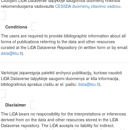
Cituojant LiDA Dataverse talpykloje saugomus duomenų rinkinius
rekomenduojama vadovautis
CESSDA duomenų citavimo vadovu
.
Conditions
The users are required to provide bibliographic information about all
forms of publications referring to the data and other resources
curated at the LiDA Dataverse Repository (in written form or by email:
data@ktu.lt
).
Vartotojai įsipareigoja pateikti archyvui publikacijų, kuriose naudoti
LiDA Dataverse talpykloje saugomi duomenys ar kita informacija,
bibliografinius aprašus (raštu ar el. paštu:
data@ktu.lt
).
Disclaimer
The LiDA bears no responsibility for the interpretations or inferences
derived from on the data and other resources stored in the LiDA
Dataverse repository. The LiDA accepts no liability for indirect,