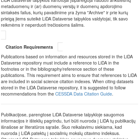
metaduomenų ir (ar) duomenų versijų ir duomenų apdorojimo
sintaksės failus, kurių pavadinime yra žyma "Archive" ir prie kurių
prieigą jiems suteikė LiDA Dataverse talpyklos valdytojai, tik savo
reikmėms ir neperduoti trečiosioms šalims.
Citation Requirements
Publications based on information and resources stored in the LiDA
Dataverse repository must include a reference to LiDA in the
footnotes or in the bibliography/reference section of these
publications. This requirement aims to ensure that references to LiDA
are included in social science citation indexes. When citing datasets
stored in the LiDA Dataverse repository, it is suggested to follow
recommendations from the
CESSDA Data Citation Guide
.
Publikacijose, parengtose LiDA Dataverse talpykloje saugomos
informacijos ir išteklių pagrindu, turi būti nuoroda į LiDA tų publikacijų
išnašose ar literatūros sąraše. Šiuo reikalavimu siekiama, kad
nuoroda į LiDA patektų į socialinių mokslų citavimo indeksus.