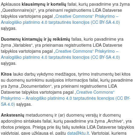
Apklausos
klausimynų ir kortelių
failai, kurių pavadinime yra žyma
„Questionnaire(s)“, yra prieinami registruotiems LiDA Dataverse
talpyklos vartotojams pagal
„Creative Commons“ Priskyrimo –
Analogiško platinimo 4.0 tarptautinės licencijos (CC BY-SA 4.0)
sąlygas.
Duomenų kintamųjų ir jų reikšmių
failas, kurio pavadinime yra
žyma „Variables“, yra prieinamas registruotiems LiDA Dataverse
talpyklos vartotojams pagal
„Creative Commons“ Priskyrimo –
Analogiško platinimo 4.0 tarptautinės licencijos (CC BY-SA 4.0)
sąlygas.
Kitos
lauko darbų vykdymo medžiagos, tyrimo instrumentų bei kitos
su duomenų surinkimu susijusios informacijos failai, kurių pavadinime
yra žyma „Documentation“, yra prieinami registruotiems LiDA
Dataverse talpyklos vartotojams pagal
„Creative Commons“
Priskyrimo – Analogiško platinimo 4.0 tarptautinės licencijos (CC BY-
SA 4.0)
sąlygas.
Ankstesnių
metaduomenų ir (ar) duomenų versijų ir duomenų
apdorojimo sintaksės failai, kurių pavadinime yra žyma „Archive“, yra
ribotos prieigos. Prieigą prie šių failų suteikia LiDA Dataverse talpyklos
valdytojai, gavę užklausą el. paštu
data@ktu.lt
. Vartotojai, kuriems