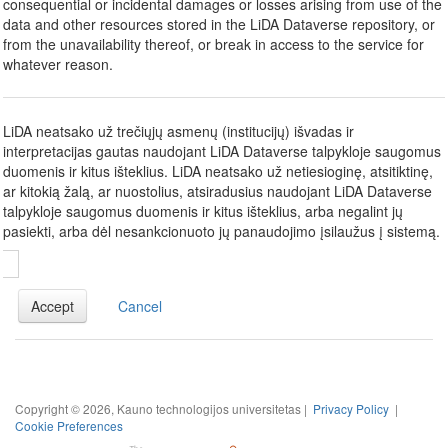
consequential or incidental damages or losses arising from use of the
data and other resources stored in the LiDA Dataverse repository, or
from the unavailability thereof, or break in access to the service for
whatever reason.
LiDA neatsako už trečiųjų asmenų (institucijų) išvadas ir
interpretacijas gautas naudojant LiDA Dataverse talpykloje saugomus
duomenis ir kitus išteklius. LiDA neatsako už netiesioginę, atsitiktinę,
ar kitokią žalą, ar nuostolius, atsiradusius naudojant LiDA Dataverse
talpykloje saugomus duomenis ir kitus išteklius, arba negalint jų
pasiekti, arba dėl nesankcionuoto jų panaudojimo įsilaužus į sistemą.
Accept
Cancel
Copyright © 2026, Kauno technologijos universitetas |
Privacy Policy
|
Cookie Preferences