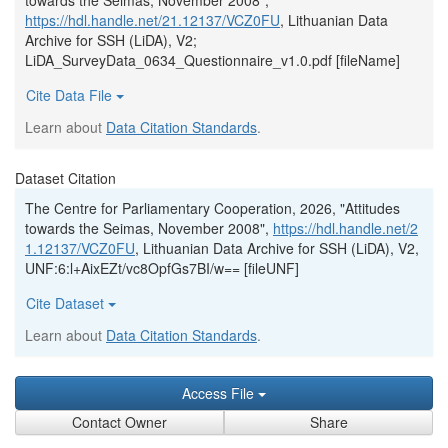
towards the Seimas, November 2008",
https://hdl.handle.net/21.12137/VCZ0FU
, Lithuanian Data
Archive for SSH (LiDA), V2;
LiDA_SurveyData_0634_Questionnaire_v1.0.pdf [fileName]
Cite Data File
Learn about
Data Citation Standards
.
Dataset Citation
The Centre for Parliamentary Cooperation, 2026, "Attitudes
towards the Seimas, November 2008",
https://hdl.handle.net/2
1.12137/VCZ0FU
, Lithuanian Data Archive for SSH (LiDA), V2,
UNF:6:l+AixEZt/vc8OpfGs7BI/w== [fileUNF]
Cite Dataset
Learn about
Data Citation Standards
.
Access File
Contact Owner
Share