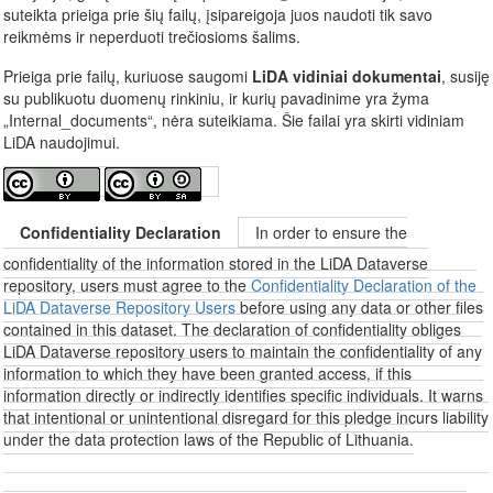
suteikta prieiga prie šių failų, įsipareigoja juos naudoti tik savo
reikmėms ir neperduoti trečiosioms šalims.
Prieiga prie failų, kuriuose saugomi
LiDA vidiniai dokumentai
, susiję
su publikuotu duomenų rinkiniu, ir kurių pavadinime yra žyma
„Internal_documents“, nėra suteikiama. Šie failai yra skirti vidiniam
LiDA naudojimui.
Confidentiality Declaration
In order to ensure the
confidentiality of the information stored in the LiDA Dataverse
repository, users must agree to the
Confidentiality Declaration of the
LiDA Dataverse Repository Users
before using any data or other files
contained in this dataset. The declaration of confidentiality obliges
LiDA Dataverse repository users to maintain the confidentiality of any
information to which they have been granted access, if this
information directly or indirectly identifies specific individuals. It warns
that intentional or unintentional disregard for this pledge incurs liability
under the data protection laws of the Republic of Lithuania.