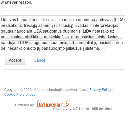
whatever reason.
Lietuvos humanitarinių ir socialinių mokslų duomenų archyvas (LiDA)
neatsako už trečiųjų asmenų (institucijų) išvadas ir interpretacijas
gautas naudojant LiDA saugomus duomenis. LiDA neatsako už
netiesioginę, atsitiktinę, ar kitokią žalą, ar nuostolius, atsiradusius
naudojant LiDA saugomus duomenis, arba negalint jų pasiekti, arba
dėl nesankcionuoto jų panaudojimo įsilaužus į sistemą.
Accept
Cancel
Copyright © 2026, Kauno technologijos universitetas |
Privacy Policy
|
Cookie Preferences
Powered by
v. 6.7.1 build 1955-8e18f64