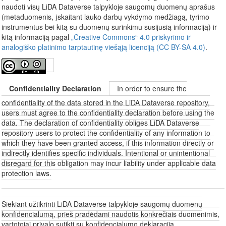
naudoti visų LiDA Dataverse talpykloje saugomų duomenų aprašus
(metaduomenis, įskaitant lauko darbų vykdymo medžiagą, tyrimo
instrumentus bei kitą su duomenų surinkimu susijusią informaciją) ir
kitą informaciją pagal
„Creative Commons“ 4.0 priskyrimo ir
analogiško platinimo tarptautinę viešąją licenciją (CC BY-SA 4.0)
.
Confidentiality Declaration
In order to ensure the
confidentiality of the data stored in the LiDA Dataverse repository,
users must agree to the confidentiality declaration before using the
data. The declaration of confidentiality obliges LiDA Dataverse
repository users to protect the confidentiality of any information to
which they have been granted access, if this information directly or
indirectly identifies specific individuals. Intentional or unintentional
disregard for this obligation may incur liability under applicable data
protection laws.
Siekiant užtikrinti LiDA Dataverse talpykloje saugomų duomenų
konfidencialumą, prieš pradėdami naudotis konkrečiais duomenimis,
vartotojai privalo sutikti su konfidencialumo deklaracija.