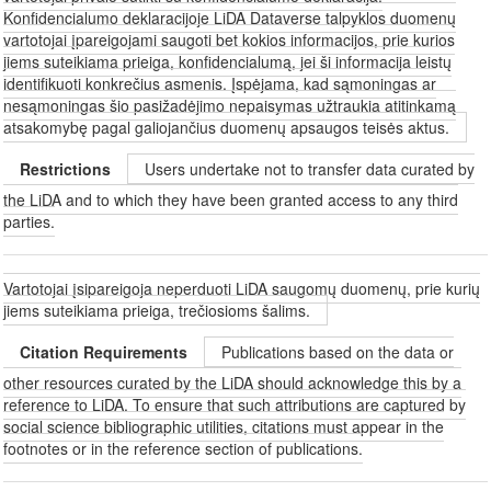
Konfidencialumo deklaracijoje LiDA Dataverse talpyklos duomenų
vartotojai įpareigojami saugoti bet kokios informacijos, prie kurios
jiems suteikiama prieiga, konfidencialumą, jei ši informacija leistų
identifikuoti konkrečius asmenis. Įspėjama, kad sąmoningas ar
nesąmoningas šio pasižadėjimo nepaisymas užtraukia atitinkamą
atsakomybę pagal galiojančius duomenų apsaugos teisės aktus.
Restrictions
Users undertake not to transfer data curated by
the LiDA and to which they have been granted access to any third
parties.
Vartotojai įsipareigoja neperduoti LiDA saugomų duomenų, prie kurių
jiems suteikiama prieiga, trečiosioms šalims.
Citation Requirements
Publications based on the data or
other resources curated by the LiDA should acknowledge this by a
reference to LiDA. To ensure that such attributions are captured by
social science bibliographic utilities, citations must appear in the
footnotes or in the reference section of publications.