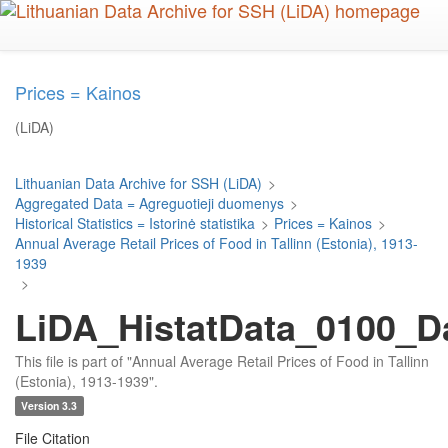
Skip
to
main
content
Prices = Kainos
(LiDA)
Lithuanian Data Archive for SSH (LiDA)
>
Aggregated Data = Agreguotieji duomenys
>
Historical Statistics = Istorinė statistika
>
Prices = Kainos
>
Annual Average Retail Prices of Food in Tallinn (Estonia), 1913-
1939
>
LiDA_HistatData_0100_D
This file is part of "Annual Average Retail Prices of Food in Tallinn
(Estonia), 1913-1939".
Version 3.3
File Citation