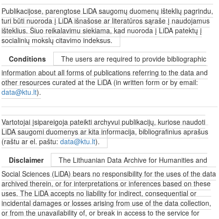
Publikacijose, parengtose LiDA saugomų duomenų išteklių pagrindu,
turi būti nuoroda į LiDA išnašose ar literatūros sąraše į naudojamus
išteklius. Šiuo reikalavimu siekiama, kad nuoroda į LiDA patektų į
socialinių mokslų citavimo indeksus.
Conditions
The users are required to provide bibliographic
information about all forms of publications referring to the data and
other resources curated at the LiDA (in written form or by email:
data@ktu.lt
).
Vartotojai įsipareigoja pateikti archyvui publikacijų, kuriose naudoti
LiDA saugomi duomenys ar kita informacija, bibliografinius aprašus
(raštu ar el. paštu:
data@ktu.lt
).
Disclaimer
The Lithuanian Data Archive for Humanities and
Social Sciences (LiDA) bears no responsibility for the uses of the data
archived therein, or for interpretations or inferences based on these
uses. The LiDA accepts no liability for indirect, consequential or
incidental damages or losses arising from use of the data collection,
or from the unavailability of, or break in access to the service for