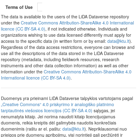
Terms of Use
The data is available to the users of the LiDA Dataverse repository
under the
Creative Commons Attribution-ShareAlike 4.0 International
licence (CC BY-SA 4.0)
, if not indicated otherwise. Individuals and
organizations wishing to use data licensed differently must apply for
access to the specific data (in written form or by email:
data@ktu.lt
).
Regardless of the data access restrictions, everyone can browse and
use all the descriptions of the data stored in the LiDA Dataverse
repository (metadata, including fieldwork resources, research
instruments and other data collection information) as well as other
information under the
Creative Commons Attribution-ShareAlike 4.0
International licence (CC BY-SA 4.0)
.
Duomenys yra prieinami LiDA Dataverse talpyklos vartotojams pagal
„Creative Commons“ 4.0 priskyrimo ir analogiško platinimo
tarptautinės viešosios licencijos (CC BY-SA 4.0)
sąlygas, jei
nenumatyta kitaip. Jei norima naudoti kitaip licencijuojamus
duomenis, reikia kreiptis dėl galimybės naudotis konkrečiais
duomenimis (raštu ar el. paštu:
data@ktu.lt
). Nepriklausomai nuo
prieigos prie duomenų apribojimų, visi norintieji gali peržiūrėti ir