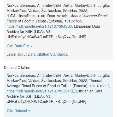
Norkus, Zenonas; Ambrulevičiūtė, Aelita; Markevičiūtė, Jurgita;
Morkevičius, Vaidas; Žvaliauskas, Giedrius, 2022,
"LiDA_HistatData_0100_Data_v2.tab",
Annual Average Retail
Prices of Food in Tallinn (Estonia), 1913-1939
,
https://hdl.handle.net/21.12137/3IQSB5
, Lithuanian Data
Archive for SSH (LiDA), V3,
UNF:6:o9y2zIC4W4OxsRTRukSzqQ== [fileUNF]
Cite Data File
Learn about
Data Citation Standards
.
Dataset Citation
Norkus, Zenonas; Ambrulevičiūtė, Aelita; Markevičiūtė, Jurgita;
Morkevičius, Vaidas; Žvaliauskas, Giedrius, 2022, "Annual
Average Retail Prices of Food in Tallinn (Estonia), 1913-1939",
https://hdl.handle.net/21.12137/WQ34KE
, Lithuanian Data
Archive for SSH (LiDA), V3,
UNF:6:o9y2zIC4W4OxsRTRukSzqQ== [fileUNF]
Cite Dataset