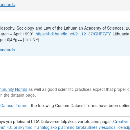
tandards
.
hilosophy, Sociology and Law of the Lithuanian Academy of Sciences, 2
arch – April 1990",
https://hdl.handle.net/21.12137/QHFGTY
, Lithuani
/n+0j4Pg== [fileUNF]
tandards
.
munity Norms
as well as good scientific practices expect that proper cr
n the dataset page.
 Dataset Terms
- the following Custom Dataset Terms have been defined
s yra prieinami LiDA Dataverse talpyklos vartotojams pagal
„Creative
 4.0 priskyrimo ir analogiško platinimo tarptautinės viešosios licenci