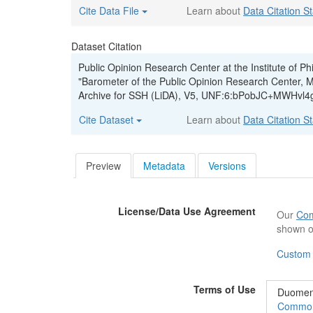
Cite Data File
Learn about
Data Citation S
Dataset Citation
Public Opinion Research Center at the Institute of P
"Barometer of the Public Opinion Research Center, M
Archive for SSH (LiDA), V5, UNF:6:bPobJC+MWHvl4g
Cite Dataset
Learn about
Data Citation S
Preview
Metadata
Versions
License/Data Use Agreement
Our
Com
shown o
Custom
Terms of Use
Duomeny
Commons“