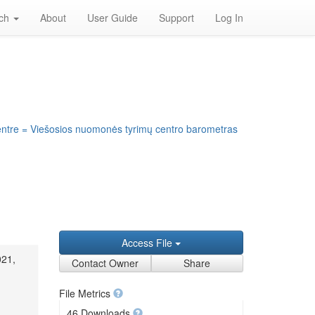
rch
About
User Guide
Support
Log In
entre = Viešosios nuomonės tyrimų centro barometras
Access File
021,
Contact Owner
Share
File Metrics
46 Downloads