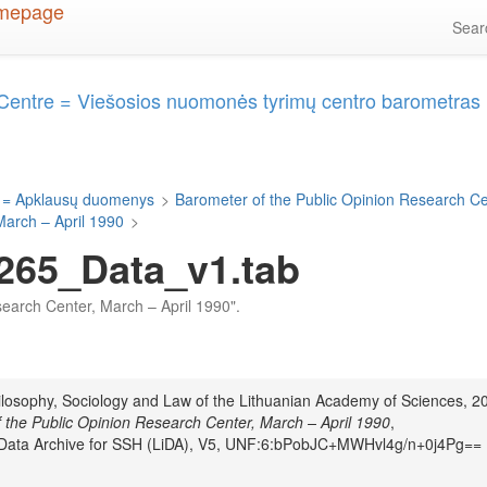
Sea
 Centre = Viešosios nuomonės tyrimų centro barometras
 = Apklausų duomenys
>
Barometer of the Public Opinion Research C
March – April 1990
>
265_Data_v1.tab
esearch Center, March – April 1990".
hilosophy, Sociology and Law of the Lithuanian Academy of Sciences, 2
 the Public Opinion Research Center, March – April 1990
,
n Data Archive for SSH (LiDA), V5, UNF:6:bPobJC+MWHvl4g/n+0j4Pg==