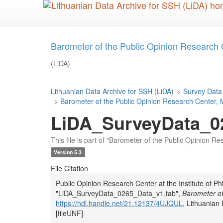
Skip
to
main
content
Barometer of the Public Opinion Research
(LiDA)
Lithuanian Data Archive for SSH (LiDA)
>
Survey Data
>
Barometer of the Public Opinion Research Center, 
LiDA_SurveyData_0
This file is part of "Barometer of the Public Opinion R
Version 5.3
File Citation
Public Opinion Research Center at the Institute of P
"LiDA_SurveyData_0265_Data_v1.tab",
Barometer of
https://hdl.handle.net/21.12137/4UJQUL
, Lithuania
[fileUNF]