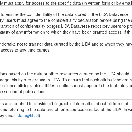
tly must apply for access to the specific data (in written form or by email
u.lt
). Regardless of the data access restrictions, everyone can browse
 to ensure the confidentiality of the data stored in the LiDA Dataverse
descriptions of the data stored in the LiDA Dataverse repository (metada
ry, users must agree to the confidentiality declaration before using the 
g fieldwork resources, research instruments and other data collection
aration of confidentiality obliges LiDA Dataverse repository users to pr
ion) as well as other information under the
Creative Commons Attributi
tiality of any information to which they have been granted access, if thi
ke 4.0 International licence (CC BY-SA 4.0)
.
ion directly or indirectly identifies specific individuals. Intentional or
ional disregard for this obligation may incur liability under applicable da
ndertake not to transfer data curated by the LiDA and to which they ha
on laws.
access to any third parties.
s yra prieinami LiDA Dataverse talpyklos vartotojams pagal
„Creative
 4.0 priskyrimo ir analogiško platinimo tarptautinės viešosios licenci
.0)
sąlygas, jei nenumatyta kitaip. Jei norima naudoti kitaip licencijuoj
t užtikrinti LiDA Dataverse talpykloje saugomų duomenų konfidencialumą
jai įsipareigoja neperduoti LiDA saugomų duomenų, prie kurių jiems sut
, reikia kreiptis dėl galimybės naudotis konkrečiais duomenimis (raštu 
i naudotis konkrečiais duomenimis, vartotojai privalo sutikti su
 trečiosioms šalims.
tions based on the data or other resources curated by the LiDA should
ata@ktu.lt
). Nepriklausomai nuo prieigos prie duomenų apribojimų, visi
ncialumo deklaracija. Konfidencialumo deklaracijoje LiDA Dataverse tal
dge this by a reference to LiDA. To ensure that such attributions are 
ji gali peržiūrėti ir naudoti visų LiDA Dataverse talpykloje saugomų du
vartotojai įpareigojami saugoti bet kokios informacijos, prie kurios ji
l science bibliographic utilities, citations must appear in the footnotes or
 (metaduomenis, įskaitant lauko darbų vykdymo medžiagą, tyrimo
ma prieiga, konfidencialumą, jei ši informacija leistų identifikuoti konkre
e section of publications.
ntus bei kitą su duomenų surinkimu susijusią informaciją) ir kitą inform
. Įspėjama, kad sąmoningas ar nesąmoningas šio pasižadėjimo nepa
Creative Commons“ 4.0 priskyrimo ir analogiško platinimo tarptautinę vi
ia atitinkamą atsakomybę pagal galiojančius duomenų apsaugos teisės 
s are required to provide bibliographic information about all forms of
ą (CC BY-SA 4.0)
.
cijose, parengtose LiDA saugomų duomenų išteklių pagrindu, turi būti n
ions referring to the data and other resources curated at the LiDA (in wr
ašose ar literatūros sąraše į naudojamus išteklius. Šiuo reikalavimu si
 by email:
data@ktu.lt
).
oda į LiDA patektų į socialinių mokslų citavimo indeksus.