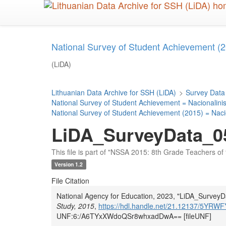
Skip
to
main
content
National Survey of Student Achievement (2
(LiDA)
Lithuanian Data Archive for SSH (LiDA)
>
Survey Data
National Survey of Student Achievement = Nacionalini
National Survey of Student Achievement (2015) = Naci
LiDA_SurveyData_0
This file is part of "NSSA 2015: 8th Grade Teachers of 
Version 1.2
File Citation
National Agency for Education, 2023, "LiDA_Survey
Study, 2015
,
https://hdl.handle.net/21.12137/5YRWF
UNF:6:/A6TYxXWdoQSr8whxadDwA== [fileUNF]