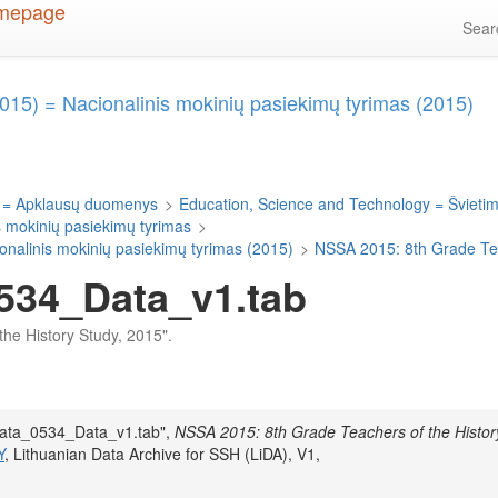
Sea
015) = Nacionalinis mokinių pasiekimų tyrimas (2015)
 = Apklausų duomenys
>
Education, Science and Technology = Švietima
s mokinių pasiekimų tyrimas
>
onalinis mokinių pasiekimų tyrimas (2015)
>
NSSA 2015: 8th Grade Tea
534_Data_v1.tab
the History Study, 2015".
Data_0534_Data_v1.tab",
NSSA 2015: 8th Grade Teachers of the Histor
Y
, Lithuanian Data Archive for SSH (LiDA), V1,