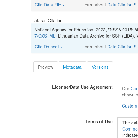
Cite Data File
Learn about
Data Citation S
Dataset Citation
National Agency for Education, 2023, "NSSA 2015: 8t
7/OXS1ML
, Lithuanian Data Archive for SSH (LiD
Cite Dataset
Learn about
Data Citation S
Preview
Metadata
Versions
License/Data Use Agreement
Our
Com
shown o
Custom
Terms of Use
The data
Commons
indicate