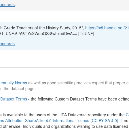
tandards
.
h Grade Teachers of the History Study, 2015",
https://hdl.handle.net/2
A), V1, UNF:6:/A6TYxXWdoQSr8whxadDwA== [fileUNF]
tandards
.
munity Norms
as well as good scientific practices expect that proper cr
n the dataset page.
 Dataset Terms
- the following Custom Dataset Terms have been defined
 is available to the users of the LiDA Dataverse repository under the
C
 Attribution-ShareAlike 4.0 International licence (CC BY-SA 4.0)
, if no
d otherwise. Individuals and organizations wishing to use data licensed