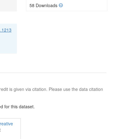
58 Downloads
1.1213
edit is given via citation. Please use the data citation
 for this dataset.
reative
t