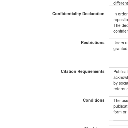
differen
data@kt
Confidentiality Declaration
In order
all the 
reposito
includin
The decl
informat
confiden
ShareAli
informat
Restrictions
unintent
Users u
protecti
granted 
Duomeny
Commons“
BY-SA 4
Siekian
Vartoto
duomenis
Citation Requirements
pradėdam
prieiga,
Publica
paštu:
d
konfide
acknowle
norintie
duomenų 
by socia
aprašus
suteikia
referenc
instrume
asmenis
pagal
„
užtrauk
Conditions
The user
licencij
Publika
publicat
LiDA išn
form or
kad nuor