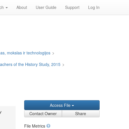
rch
About
User Guide
Support
Log In
s, mokslas ir technologijos
>
chers of the History Study, 2015
>
Access File
y
Contact Owner
Share
File Metrics