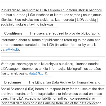
Publikacijose, parengtose LiDA saugomų duomenų išteklių pagrindu,
turi būti nuoroda į LiDA išnašose ar literatūros sąraše į naudojamus
išteklius. Šiuo reikalavimu siekiama, kad nuoroda į LiDA patektų į
socialinių mokslų citavimo indeksus.
Conditions
The users are required to provide bibliographic
information about all forms of publications referring to the data and
other resources curated at the LiDA (in written form or by email:
data@ktu.lt
).
Vartotojai įsipareigoja pateikti archyvui publikacijų, kuriose naudoti
LiDA saugomi duomenys ar kita informacija, bibliografinius aprašus
(raštu ar el. paštu:
data@ktu.lt
).
Disclaimer
The Lithuanian Data Archive for Humanities and
Social Sciences (LiDA) bears no responsibility for the uses of the data
archived therein, or for interpretations or inferences based on these
uses. The LiDA accepts no liability for indirect, consequential or
incidental damages or losses arising from use of the data collection,