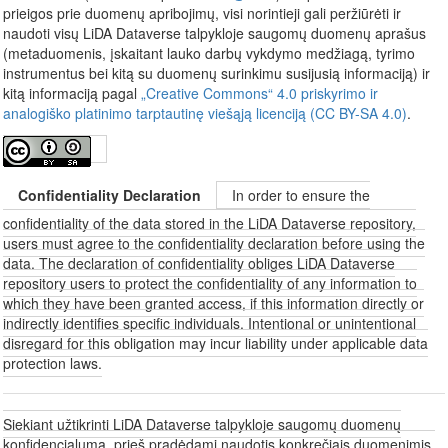
prieigos prie duomenų apribojimų, visi norintieji gali peržiūrėti ir
naudoti visų LiDA Dataverse talpykloje saugomų duomenų aprašus
(metaduomenis, įskaitant lauko darbų vykdymo medžiagą, tyrimo
instrumentus bei kitą su duomenų surinkimu susijusią informaciją) ir
kitą informaciją pagal
„Creative Commons“ 4.0 priskyrimo ir
analogiško platinimo tarptautinę viešąją licenciją (CC BY-SA 4.0)
.
Confidentiality Declaration
In order to ensure the
confidentiality of the data stored in the LiDA Dataverse repository,
users must agree to the confidentiality declaration before using the
data. The declaration of confidentiality obliges LiDA Dataverse
repository users to protect the confidentiality of any information to
which they have been granted access, if this information directly or
indirectly identifies specific individuals. Intentional or unintentional
disregard for this obligation may incur liability under applicable data
protection laws.
Siekiant užtikrinti LiDA Dataverse talpykloje saugomų duomenų
konfidencialumą, prieš pradėdami naudotis konkrečiais duomenimis,