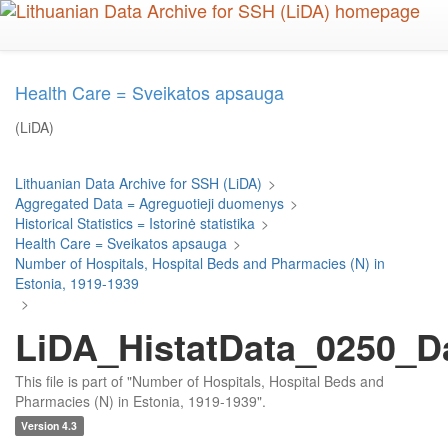
Skip
to
main
content
Health Care = Sveikatos apsauga
(LiDA)
Lithuanian Data Archive for SSH (LiDA)
>
Aggregated Data = Agreguotieji duomenys
>
Historical Statistics = Istorinė statistika
>
Health Care = Sveikatos apsauga
>
Number of Hospitals, Hospital Beds and Pharmacies (N) in
Estonia, 1919-1939
>
LiDA_HistatData_0250_D
This file is part of "Number of Hospitals, Hospital Beds and
Pharmacies (N) in Estonia, 1919-1939".
Version 4.3