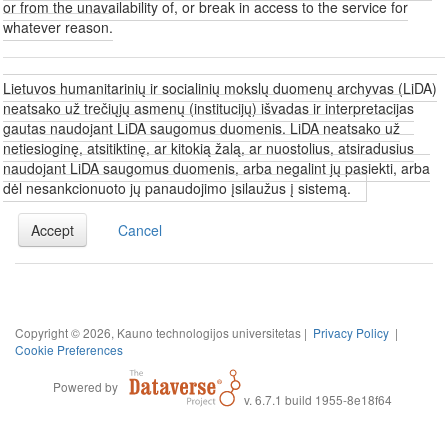
or from the unavailability of, or break in access to the service for
whatever reason.
Lietuvos humanitarinių ir socialinių mokslų duomenų archyvas (LiDA)
neatsako už trečiųjų asmenų (institucijų) išvadas ir interpretacijas
gautas naudojant LiDA saugomus duomenis. LiDA neatsako už
netiesioginę, atsitiktinę, ar kitokią žalą, ar nuostolius, atsiradusius
naudojant LiDA saugomus duomenis, arba negalint jų pasiekti, arba
dėl nesankcionuoto jų panaudojimo įsilaužus į sistemą.
Accept
Cancel
Copyright © 2026, Kauno technologijos universitetas |
Privacy Policy
|
Cookie Preferences
Powered by
v. 6.7.1 build 1955-8e18f64