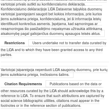
vartotojai privalo sutikti su konfidencialumo deklaracija.
Konfidencialumo deklaracijoje LiDA Dataverse talpyklos duomenų
vartotojai įpareigojami saugoti bet kokios informacijos, prie kurios
jiems suteikiama prieiga, konfidencialumą, jei ši informacija leistų
identifikuoti konkrečius asmenis. Įspėjama, kad sąmoningas ar
nesąmoningas šio pasižadėjimo nepaisymas užtraukia atitinkamą
atsakomybę pagal galiojančius duomenų apsaugos teisės aktus.
Restrictions
Users undertake not to transfer data curated by
the LiDA and to which they have been granted access to any third
parties.
Vartotojai įsipareigoja neperduoti LiDA saugomų duomenų, prie kurių
jiems suteikiama prieiga, trečiosioms šalims.
Citation Requirements
Publications based on the data or
other resources curated by the LiDA should acknowledge this by a
reference to LiDA. To ensure that such attributions are captured by
social science bibliographic utilities, citations must appear in the
footnotes or in the reference section of publications.