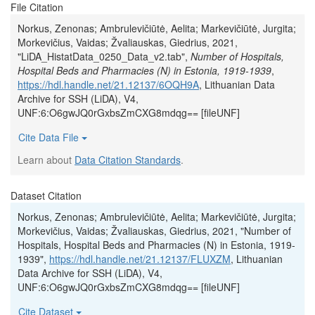
File Citation
Norkus, Zenonas; Ambrulevičiūtė, Aelita; Markevičiūtė, Jurgita;
Morkevičius, Vaidas; Žvaliauskas, Giedrius, 2021,
"LiDA_HistatData_0250_Data_v2.tab",
Number of Hospitals,
Hospital Beds and Pharmacies (N) in Estonia, 1919-1939
,
https://hdl.handle.net/21.12137/6OQH9A
, Lithuanian Data
Archive for SSH (LiDA), V4,
UNF:6:O6gwJQ0rGxbsZmCXG8mdqg== [fileUNF]
Cite Data File
Learn about
Data Citation Standards
.
Dataset Citation
Norkus, Zenonas; Ambrulevičiūtė, Aelita; Markevičiūtė, Jurgita;
Morkevičius, Vaidas; Žvaliauskas, Giedrius, 2021, "Number of
Hospitals, Hospital Beds and Pharmacies (N) in Estonia, 1919-
1939",
https://hdl.handle.net/21.12137/FLUXZM
, Lithuanian
Data Archive for SSH (LiDA), V4,
UNF:6:O6gwJQ0rGxbsZmCXG8mdqg== [fileUNF]
Cite Dataset