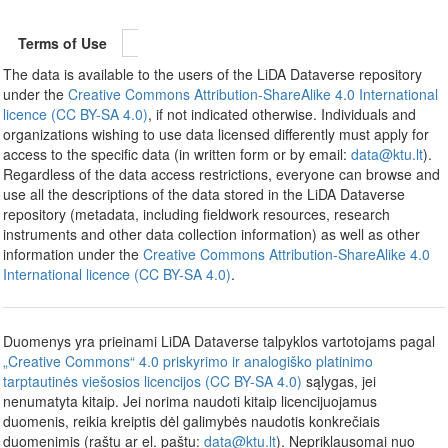
Terms of Use
The data is available to the users of the LiDA Dataverse repository
under the
Creative Commons Attribution-ShareAlike 4.0 International
licence (CC BY-SA 4.0)
, if not indicated otherwise. Individuals and
organizations wishing to use data licensed differently must apply for
access to the specific data (in written form or by email:
data@ktu.lt
).
Regardless of the data access restrictions, everyone can browse and
use all the descriptions of the data stored in the LiDA Dataverse
repository (metadata, including fieldwork resources, research
instruments and other data collection information) as well as other
information under the
Creative Commons Attribution-ShareAlike 4.0
International licence (CC BY-SA 4.0)
.
Duomenys yra prieinami LiDA Dataverse talpyklos vartotojams pagal
„Creative Commons“ 4.0 priskyrimo ir analogiško platinimo
tarptautinės viešosios licencijos (CC BY-SA 4.0)
sąlygas, jei
nenumatyta kitaip. Jei norima naudoti kitaip licencijuojamus
duomenis, reikia kreiptis dėl galimybės naudotis konkrečiais
duomenimis (raštu ar el. paštu:
data@ktu.lt
). Nepriklausomai nuo