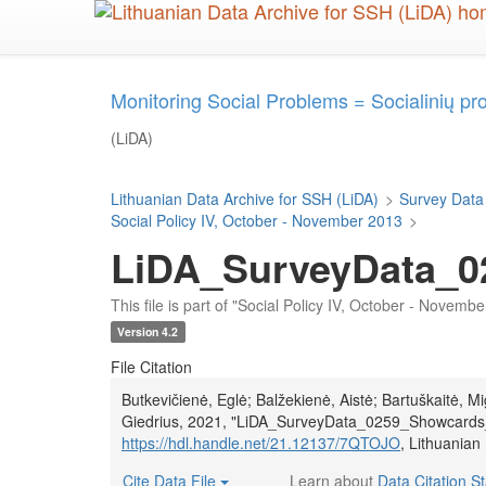
Skip
to
main
content
Monitoring Social Problems = Socialinių p
(LiDA)
Lithuanian Data Archive for SSH (LiDA)
>
Survey Data
Social Policy IV, October - November 2013
>
LiDA_SurveyData_0
This file is part of "Social Policy IV, October - Novemb
Version 4.2
File Citation
Butkevičienė, Eglė; Balžekienė, Aistė; Bartuškaitė, M
Giedrius, 2021, "LiDA_SurveyData_0259_Showcards
https://hdl.handle.net/21.12137/7QTOJO
, Lithuanian
Cite Data File
Learn about
Data Citation S