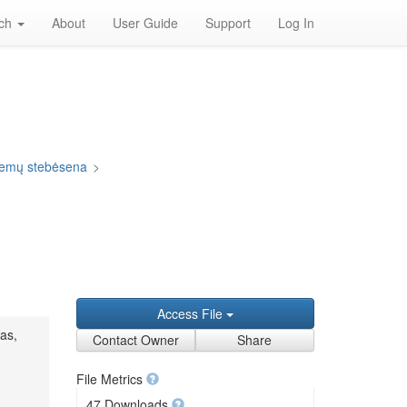
rch
About
User Guide
Support
Log In
blemų stebėsena
>
Access File
kas,
Contact Owner
Share
File Metrics
47 Downloads