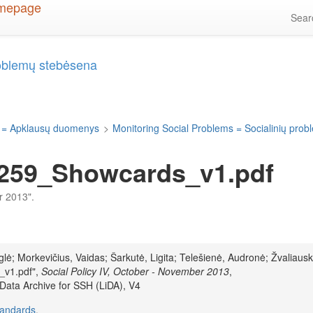
Sea
roblemų stebėsena
 = Apklausų duomenys
>
Monitoring Social Problems = Socialinių pro
259_Showcards_v1.pdf
er 2013".
iglė; Morkevičius, Vaidas; Šarkutė, Ligita; Telešienė, Audronė; Žvaliaus
_v1.pdf",
Social Policy IV, October - November 2013
,
 Data Archive for SSH (LiDA), V4
tandards
.