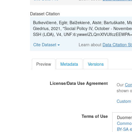
Dataset Citation
Butkevičienė, Eglė; Balžekienė, Aistė; Bartuškaitė, M
Giedrius, 2021, "Social Policy IV, October - Novemb
SSH (LiDA), V4, UNF:6:ywweIZLQmXfVUlfczEEWPA==
Cite Dataset
Learn about
Data Citation S
Preview
Metadata
Versions
License/Data Use Agreement
Our
Com
shown o
Custom
Terms of Use
Duomeny
Commons“
BY-SA 4