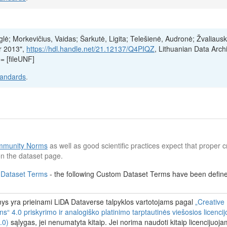
iglė; Morkevičius, Vaidas; Šarkutė, Ligita; Telešienė, Audronė; Žvaliaus
er 2013",
https://hdl.handle.net/21.12137/Q4PIQZ
, Lithuanian Data Archi
 [fileUNF]
tandards
.
munity Norms
as well as good scientific practices expect that proper cr
n the dataset page.
 Dataset Terms
- the following Custom Dataset Terms have been defined
s yra prieinami LiDA Dataverse talpyklos vartotojams pagal
„Creative
 4.0 priskyrimo ir analogiško platinimo tarptautinės viešosios licenci
.0)
sąlygas, jei nenumatyta kitaip. Jei norima naudoti kitaip licencijuoj