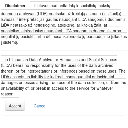
Disclaimer
Lietuvos humanitarinių ir socialinių mokslų
duomenų archyvas (LiDA) neatsako už trečiųjų asmenų (institucijų)
išvadas ir interpretacijas gautas naudojant LiDA saugomus duomenis.
LiDA neatsako už netiesioginę, atsitiktinę, ar kitokią žalą, ar
nuostolius, atsiradusius naudojant LiDA saugomus duomenis, arba
negalint jų pasiekti, arba dėl nesankcionuoto jų panaudojimo įsilaužus
į sistemą.
The Lithuanian Data Archive for Humanities and Social Sciences
(LiDA) bears no responsibility for the uses of the data archived
therein, or for interpretations or inferences based on these uses. The
LiDA accepts no liability for indirect, consequential or incidental
damages or losses arising from use of the data collection, or from the
unavailability of, or break in access to the service for whatever
reason.
Accept
Cancel