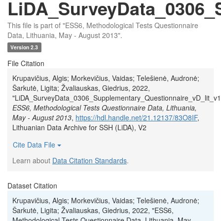
LiDA_SurveyData_0306_S
This file is part of "ESS6, Methodological Tests Questionnaire
Data, Lithuania, May - August 2013".
Version 2.3
File Citation
Krupavičius, Algis; Morkevičius, Vaidas; Telešienė, Audronė;
Šarkutė, Ligita; Žvaliauskas, Giedrius, 2022,
"LiDA_SurveyData_0306_Supplementary_Questionnaire_vD_lit_v1.
ESS6, Methodological Tests Questionnaire Data, Lithuania,
May - August 2013
,
https://hdl.handle.net/21.12137/83O8IF
,
Lithuanian Data Archive for SSH (LiDA), V2
Cite Data File
Learn about
Data Citation Standards
.
Dataset Citation
Krupavičius, Algis; Morkevičius, Vaidas; Telešienė, Audronė;
Šarkutė, Ligita; Žvaliauskas, Giedrius, 2022, "ESS6,
Methodological Tests Questionnaire Data, Lithuania, May -