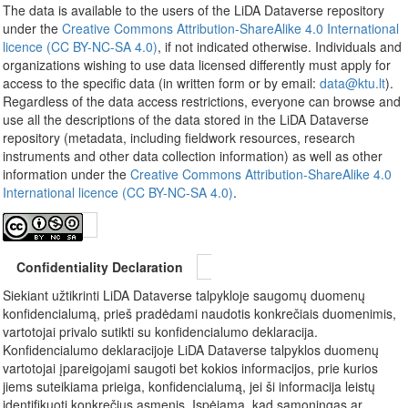
The data is available to the users of the LiDA Dataverse repository
under the
Creative Commons Attribution-ShareAlike 4.0 International
licence (CC BY-NC-SA 4.0)
, if not indicated otherwise. Individuals and
organizations wishing to use data licensed differently must apply for
access to the specific data (in written form or by email:
data@ktu.lt
).
Regardless of the data access restrictions, everyone can browse and
use all the descriptions of the data stored in the LiDA Dataverse
repository (metadata, including fieldwork resources, research
instruments and other data collection information) as well as other
information under the
Creative Commons Attribution-ShareAlike 4.0
International licence (CC BY-NC-SA 4.0)
.
Confidentiality Declaration
Siekiant užtikrinti LiDA Dataverse talpykloje saugomų duomenų
konfidencialumą, prieš pradėdami naudotis konkrečiais duomenimis,
vartotojai privalo sutikti su konfidencialumo deklaracija.
Konfidencialumo deklaracijoje LiDA Dataverse talpyklos duomenų
vartotojai įpareigojami saugoti bet kokios informacijos, prie kurios
jiems suteikiama prieiga, konfidencialumą, jei ši informacija leistų
identifikuoti konkrečius asmenis. Įspėjama, kad sąmoningas ar