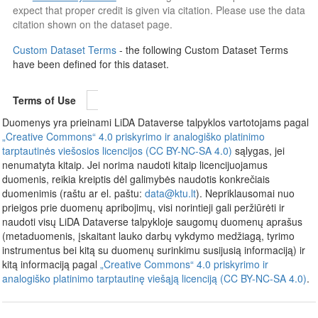
expect that proper credit is given via citation. Please use the data
citation shown on the dataset page.
Custom Dataset Terms
- the following Custom Dataset Terms
have been defined for this dataset.
Terms of Use
Duomenys yra prieinami LiDA Dataverse talpyklos vartotojams pagal
„Creative Commons“ 4.0 priskyrimo ir analogiško platinimo
tarptautinės viešosios licencijos (CC BY-NC-SA 4.0)
sąlygas, jei
nenumatyta kitaip. Jei norima naudoti kitaip licencijuojamus
duomenis, reikia kreiptis dėl galimybės naudotis konkrečiais
duomenimis (raštu ar el. paštu:
data@ktu.lt
). Nepriklausomai nuo
prieigos prie duomenų apribojimų, visi norintieji gali peržiūrėti ir
naudoti visų LiDA Dataverse talpykloje saugomų duomenų aprašus
(metaduomenis, įskaitant lauko darbų vykdymo medžiagą, tyrimo
instrumentus bei kitą su duomenų surinkimu susijusią informaciją) ir
kitą informaciją pagal
„Creative Commons“ 4.0 priskyrimo ir
analogiško platinimo tarptautinę viešąją licenciją (CC BY-NC-SA 4.0)
.