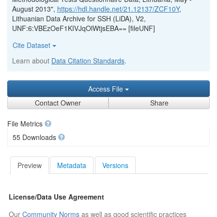
August 2013",
https://hdl.handle.net/21.12137/ZCF10Y
,
Lithuanian Data Archive for SSH (LiDA), V2,
UNF:6:VBEzOeF1KIVJqOlWtjsEBA== [fileUNF]
Cite Dataset
Learn about
Data Citation Standards
.
Access File
Contact Owner
Share
File Metrics
55 Downloads
Preview
Metadata
Versions
License/Data Use Agreement
Our
Community Norms
as well as good scientific practices