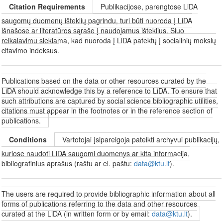
Citation Requirements
Publikacijose, parengtose LiDA
saugomų duomenų išteklių pagrindu, turi būti nuoroda į LiDA
išnašose ar literatūros sąraše į naudojamus išteklius. Šiuo
reikalavimu siekiama, kad nuoroda į LiDA patektų į socialinių mokslų
citavimo indeksus.
Publications based on the data or other resources curated by the
LiDA should acknowledge this by a reference to LiDA. To ensure that
such attributions are captured by social science bibliographic utilities,
citations must appear in the footnotes or in the reference section of
publications.
Conditions
Vartotojai įsipareigoja pateikti archyvui publikacijų,
kuriose naudoti LiDA saugomi duomenys ar kita informacija,
bibliografinius aprašus (raštu ar el. paštu:
data@ktu.lt
).
The users are required to provide bibliographic information about all
forms of publications referring to the data and other resources
curated at the LiDA (in written form or by email:
data@ktu.lt
).