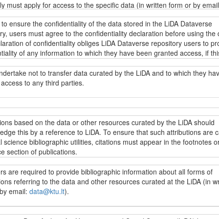
tly must apply for access to the specific data (in written form or by email
u.lt
). Regardless of the data access restrictions, everyone can browse
 to ensure the confidentiality of the data stored in the LiDA Dataverse
descriptions of the data stored in the LiDA Dataverse repository (metada
ry, users must agree to the confidentiality declaration before using the 
g fieldwork resources, research instruments and other data collection
aration of confidentiality obliges LiDA Dataverse repository users to pr
ion) as well as other information under the
Creative Commons Attributi
tiality of any information to which they have been granted access, if thi
ke 4.0 International licence (CC BY-SA 4.0)
.
ion directly or indirectly identifies specific individuals. Intentional or
ional disregard for this obligation may incur liability under applicable da
ndertake not to transfer data curated by the LiDA and to which they ha
on laws.
access to any third parties.
s yra prieinami LiDA Dataverse talpyklos vartotojams pagal
„Creative
 4.0 priskyrimo ir analogiško platinimo tarptautinės viešosios licenci
.0)
sąlygas, jei nenumatyta kitaip. Jei norima naudoti kitaip licencijuoj
t užtikrinti LiDA Dataverse talpykloje saugomų duomenų konfidencialumą
jai įsipareigoja neperduoti LiDA saugomų duomenų, prie kurių jiems sut
, reikia kreiptis dėl galimybės naudotis konkrečiais duomenimis (raštu 
i naudotis konkrečiais duomenimis, vartotojai privalo sutikti su
 trečiosioms šalims.
tions based on the data or other resources curated by the LiDA should
ata@ktu.lt
). Nepriklausomai nuo prieigos prie duomenų apribojimų, visi
ncialumo deklaracija. Konfidencialumo deklaracijoje LiDA Dataverse tal
dge this by a reference to LiDA. To ensure that such attributions are 
ji gali peržiūrėti ir naudoti visų LiDA Dataverse talpykloje saugomų du
vartotojai įpareigojami saugoti bet kokios informacijos, prie kurios ji
l science bibliographic utilities, citations must appear in the footnotes or
 (metaduomenis, įskaitant lauko darbų vykdymo medžiagą, tyrimo
ma prieiga, konfidencialumą, jei ši informacija leistų identifikuoti konkre
e section of publications.
ntus bei kitą su duomenų surinkimu susijusią informaciją) ir kitą inform
. Įspėjama, kad sąmoningas ar nesąmoningas šio pasižadėjimo nepa
Creative Commons“ 4.0 priskyrimo ir analogiško platinimo tarptautinę vi
ia atitinkamą atsakomybę pagal galiojančius duomenų apsaugos teisės 
s are required to provide bibliographic information about all forms of
ą (CC BY-SA 4.0)
.
cijose, parengtose LiDA saugomų duomenų išteklių pagrindu, turi būti n
ions referring to the data and other resources curated at the LiDA (in wr
ašose ar literatūros sąraše į naudojamus išteklius. Šiuo reikalavimu si
 by email:
data@ktu.lt
).
oda į LiDA patektų į socialinių mokslų citavimo indeksus.