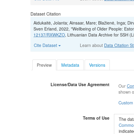
Dataset Citation
Aidukaitė, Jolanta; Ainsaar, Mare; Blažienė, Inga; D
Sven Erland, 2022, "Wellbeing of Older People: Est
12137/RXWKZO
, Lithuanian Data Archive for SSH 
Cite Dataset
Learn about
Data Citation S
Preview
Metadata
Versions
License/Data Use Agreement
Our
Com
shown o
Custom
Terms of Use
The data
Commons
indicate