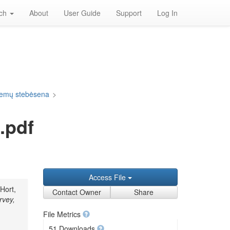
rch
About
User Guide
Support
Log In
blemų stebėsena
>
.pdf
Access File
Hort,
Contact Owner
Share
rvey,
File Metrics
51 Downloads