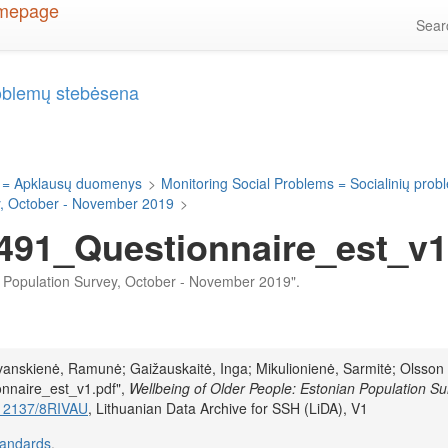
Sea
roblemų stebėsena
 = Apklausų duomenys
>
Monitoring Social Problems = Socialinių pro
ey, October - November 2019
>
91_Questionnaire_est_v1
ian Population Survey, October - November 2019".
irvanskienė, Ramunė; Gaižauskaitė, Inga; Mikulionienė, Sarmitė; Olsson 
nnaire_est_v1.pdf",
Wellbeing of Older People: Estonian Population Su
1.12137/8RIVAU
, Lithuanian Data Archive for SSH (LiDA), V1
tandards
.