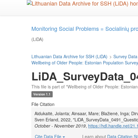
Skip
to
main
content
Monitoring Social Problems = Socialinių p
(LiDA)
Lithuanian Data Archive for SSH (LiDA)
>
Survey Data
Wellbeing of Older People: Estonian Population Surv
LiDA_SurveyData_04
This file is part of "Wellbeing of Older People: Eston
Version 1.1
File Citation
Aidukaitė, Jolanta; Ainsaar, Mare; Blažienė, Inga; D
Sven Erland, 2022, "LiDA_SurveyData_0491_Questio
October - November 2019
,
https://hdl.handle.net/2
Cite Data File
Learn about
Data Citation S