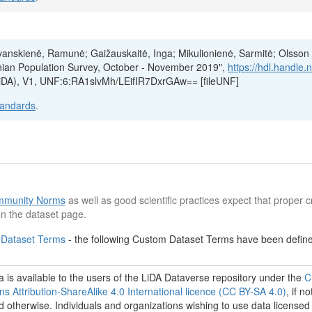
irvanskienė, Ramunė; Gaižauskaitė, Inga; Mikulionienė, Sarmitė; Olsson 
onian Population Survey, October - November 2019",
https://hdl.handle.n
(LiDA), V1, UNF:6:RA1slvMh/LEifIR7DxrGAw== [fileUNF]
tandards
.
munity Norms
as well as good scientific practices expect that proper cr
n the dataset page.
 Dataset Terms
- the following Custom Dataset Terms have been defined
 is available to the users of the LiDA Dataverse repository under the
C
 Attribution-ShareAlike 4.0 International licence (CC BY-SA 4.0)
, if no
d otherwise. Individuals and organizations wishing to use data licensed