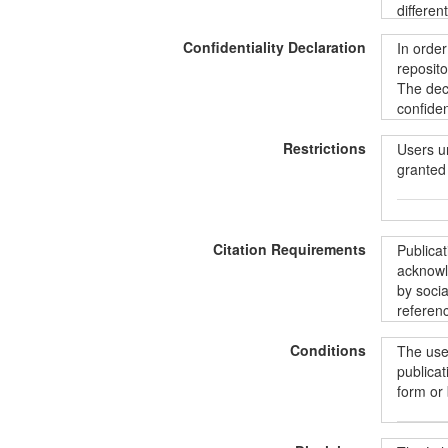
differen
data@kt
Confidentiality Declaration
In order
all the 
reposito
includin
The decl
informat
confiden
ShareAli
informat
Restrictions
unintent
Users u
protecti
granted 
Duomeny
Commons“
BY-SA 4
Siekian
Vartoto
duomenis
Citation Requirements
pradėdam
prieiga,
Publica
paštu:
d
konfide
acknowle
norintie
duomenų 
by socia
aprašus
suteikia
referenc
instrume
asmenis
pagal
„
užtrauk
Conditions
The user
licencij
Publika
publicat
LiDA išn
form or
kad nuor