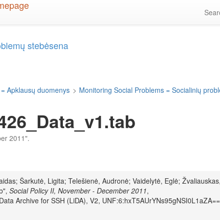
Sea
roblemų stebėsena
 = Apklausų duomenys
>
Monitoring Social Problems = Socialinių pro
426_Data_v1.tab
ber 2011".
aidas; Šarkutė, Ligita; Telešienė, Audronė; Vaidelytė, Eglė; Žvaliauskas
b",
Social Policy II, November - December 2011
,
n Data Archive for SSH (LiDA), V2, UNF:6:hxT5AUrYNs95gNSI0L1aZA==