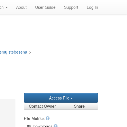
rch
About
User Guide
Support
Log In
blemų stebėsena
>
Access File
,
Contact Owner
Share
File Metrics
88 Downloads