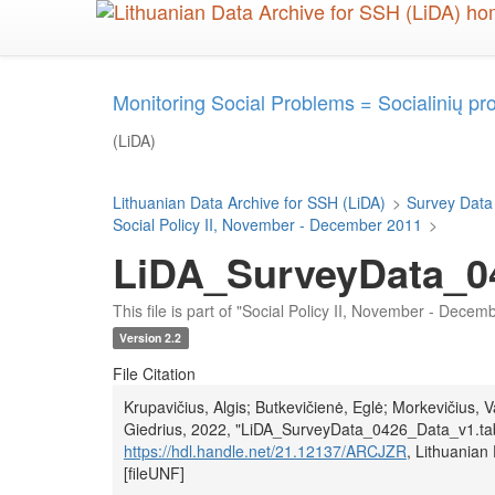
Skip
to
main
content
Monitoring Social Problems = Socialinių p
(LiDA)
Lithuanian Data Archive for SSH (LiDA)
>
Survey Data
Social Policy II, November - December 2011
>
LiDA_SurveyData_0
This file is part of "Social Policy II, November - Decem
Version 2.2
File Citation
Krupavičius, Algis; Butkevičienė, Eglė; Morkevičius, V
Giedrius, 2022, "LiDA_SurveyData_0426_Data_v1.ta
https://hdl.handle.net/21.12137/ARCJZR
, Lithuania
[fileUNF]