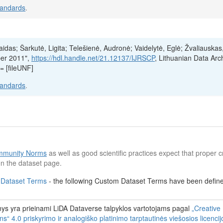
tandards
.
aidas; Šarkutė, Ligita; Telešienė, Audronė; Vaidelytė, Eglė; Žvaliauskas
ber 2011",
https://hdl.handle.net/21.12137/IJRSCP
, Lithuanian Data Arch
 [fileUNF]
tandards
.
munity Norms
as well as good scientific practices expect that proper cr
n the dataset page.
 Dataset Terms
- the following Custom Dataset Terms have been defined
s yra prieinami LiDA Dataverse talpyklos vartotojams pagal
„Creative
 4.0 priskyrimo ir analogiško platinimo tarptautinės viešosios licenci