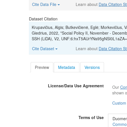
Cite Data File
Learn about
Data Citation S
Dataset Citation
Krupavičius, Algis; Butkevičienė, Eglė; Morkevičius, V
Giedrius, 2022, "Social Policy II, November - Decem
SSH (LiDA), V2, UNF:6:hxT5AUrYNs95gNSI0L1aZA==
Cite Dataset
Learn about
Data Citation S
Preview
Metadata
Versions
License/Data Use Agreement
Our
Com
shown o
Custom
Terms of Use
Duomeny
Commons“