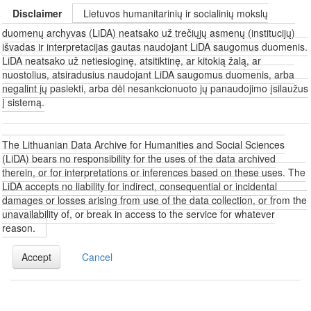
Disclaimer
Lietuvos humanitarinių ir socialinių mokslų
duomenų archyvas (LiDA) neatsako už trečiųjų asmenų (institucijų)
išvadas ir interpretacijas gautas naudojant LiDA saugomus duomenis.
LiDA neatsako už netiesioginę, atsitiktinę, ar kitokią žalą, ar
nuostolius, atsiradusius naudojant LiDA saugomus duomenis, arba
negalint jų pasiekti, arba dėl nesankcionuoto jų panaudojimo įsilaužus
į sistemą.
The Lithuanian Data Archive for Humanities and Social Sciences
(LiDA) bears no responsibility for the uses of the data archived
therein, or for interpretations or inferences based on these uses. The
LiDA accepts no liability for indirect, consequential or incidental
damages or losses arising from use of the data collection, or from the
unavailability of, or break in access to the service for whatever
reason.
Accept
Cancel