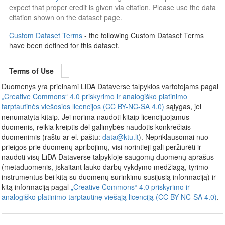
expect that proper credit is given via citation. Please use the data
citation shown on the dataset page.
Custom Dataset Terms
- the following Custom Dataset Terms
have been defined for this dataset.
Terms of Use
Duomenys yra prieinami LiDA Dataverse talpyklos vartotojams pagal
„Creative Commons“ 4.0 priskyrimo ir analogiško platinimo
tarptautinės viešosios licencijos (CC BY-NC-SA 4.0)
sąlygas, jei
nenumatyta kitaip. Jei norima naudoti kitaip licencijuojamus
duomenis, reikia kreiptis dėl galimybės naudotis konkrečiais
duomenimis (raštu ar el. paštu:
data@ktu.lt
). Nepriklausomai nuo
prieigos prie duomenų apribojimų, visi norintieji gali peržiūrėti ir
naudoti visų LiDA Dataverse talpykloje saugomų duomenų aprašus
(metaduomenis, įskaitant lauko darbų vykdymo medžiagą, tyrimo
instrumentus bei kitą su duomenų surinkimu susijusią informaciją) ir
kitą informaciją pagal
„Creative Commons“ 4.0 priskyrimo ir
analogiško platinimo tarptautinę viešąją licenciją (CC BY-NC-SA 4.0)
.