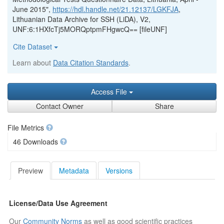
June 2015",
https://hdl.handle.net/21.12137/LGKFJA
,
Lithuanian Data Archive for SSH (LiDA), V2,
UNF:6:1HXfcTj5MORQptpmFHgwcQ== [fileUNF]
Cite Dataset
Learn about
Data Citation Standards
.
Access File
Contact Owner
Share
File Metrics
46 Downloads
Preview
Metadata
Versions
License/Data Use Agreement
Our
Community Norms
as well as good scientific practices