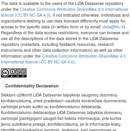
The data is available to the users of the LiDA Dataverse repository
under the
Creative Commons Attribution-ShareAlike 4.0 International
licence (CC BY-NC-SA 4.0)
, if not indicated otherwise. Individuals and
organizations wishing to use data licensed differently must apply for
access to the specific data (in written form or by email:
data@ktu.lt
).
Regardless of the data access restrictions, everyone can browse and
use all the descriptions of the data stored in the LiDA Dataverse
repository (metadata, including fieldwork resources, research
instruments and other data collection information) as well as other
information under the
Creative Commons Attribution-ShareAlike 4.0
International licence (CC BY-NC-SA 4.0)
.
Confidentiality Declaration
Siekiant užtikrinti LiDA Dataverse talpykloje saugomų duomenų
konfidencialumą, prieš pradėdami naudotis konkrečiais duomenimis,
vartotojai privalo sutikti su konfidencialumo deklaracija.
Konfidencialumo deklaracijoje LiDA Dataverse talpyklos duomenų
vartotojai įpareigojami saugoti bet kokios informacijos, prie kurios
jiems suteikiama prieiga, konfidencialumą, jei ši informacija leistų
identifikuoti konkrečius asmenis. Įspėjama, kad sąmoningas ar