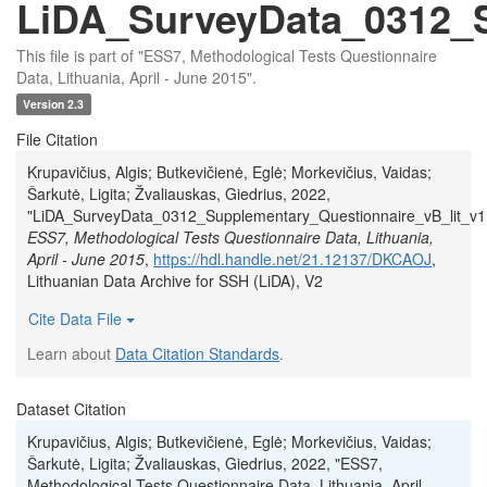
LiDA_SurveyData_0312_S
This file is part of "ESS7, Methodological Tests Questionnaire
Data, Lithuania, April - June 2015".
Version 2.3
File Citation
Krupavičius, Algis; Butkevičienė, Eglė; Morkevičius, Vaidas;
Šarkutė, Ligita; Žvaliauskas, Giedrius, 2022,
"LiDA_SurveyData_0312_Supplementary_Questionnaire_vB_lit_v1.
ESS7, Methodological Tests Questionnaire Data, Lithuania,
April - June 2015
,
https://hdl.handle.net/21.12137/DKCAOJ
,
Lithuanian Data Archive for SSH (LiDA), V2
Cite Data File
Learn about
Data Citation Standards
.
Dataset Citation
Krupavičius, Algis; Butkevičienė, Eglė; Morkevičius, Vaidas;
Šarkutė, Ligita; Žvaliauskas, Giedrius, 2022, "ESS7,
Methodological Tests Questionnaire Data, Lithuania, April -