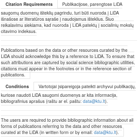
Citation Requirements
Publikacijose, parengtose LiDA
saugomų duomenų išteklių pagrindu, turi būti nuoroda į LiDA
išnašose ar literatūros sąraše į naudojamus išteklius. Šiuo
reikalavimu siekiama, kad nuoroda į LiDA patektų į socialinių mokslų
citavimo indeksus.
Publications based on the data or other resources curated by the
LiDA should acknowledge this by a reference to LiDA. To ensure that
such attributions are captured by social science bibliographic utilities,
citations must appear in the footnotes or in the reference section of
publications.
Conditions
Vartotojai įsipareigoja pateikti archyvui publikacijų,
kuriose naudoti LiDA saugomi duomenys ar kita informacija,
bibliografinius aprašus (raštu ar el. paštu:
data@ktu.lt
).
The users are required to provide bibliographic information about all
forms of publications referring to the data and other resources
curated at the LiDA (in written form or by email:
data@ktu.lt
).