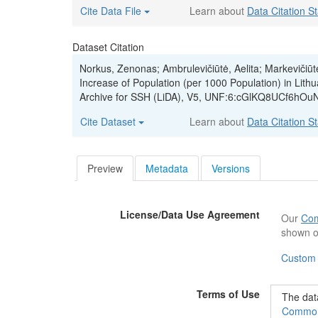
Cite Data File
Learn about
Data Citation S
Dataset Citation
Norkus, Zenonas; Ambrulevičiūtė, Aelita; Markevičiūtė
Increase of Population (per 1000 Population) in Lith
Archive for SSH (LiDA), V5, UNF:6:cGlKQ8UCf6hO
Cite Dataset
Learn about
Data Citation S
Preview
Metadata
Versions
License/Data Use Agreement
Our
Com
shown o
Custom
Terms of Use
The data
Commons