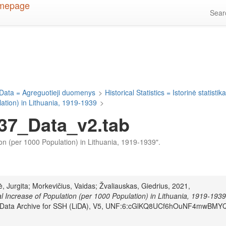
Sea
Data = Agreguotieji duomenys
>
Historical Statistics = Istorinė statistik
ation) in Lithuania, 1919-1939
>
37_Data_v2.tab
tion (per 1000 Population) in Lithuania, 1919-1939".
, Jurgita; Morkevičius, Vaidas; Žvaliauskas, Giedrius, 2021,
l Increase of Population (per 1000 Population) in Lithuania, 1919-1939
an Data Archive for SSH (LiDA), V5, UNF:6:cGlKQ8UCf6hOuNF4mwBMY