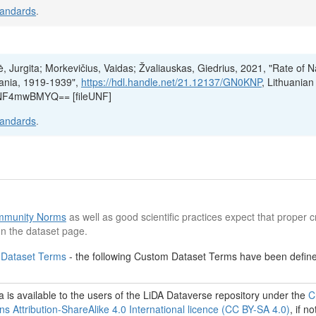
tandards
.
, Jurgita; Morkevičius, Vaidas; Žvaliauskas, Giedrius, 2021, "Rate of N
uania, 1919-1939",
https://hdl.handle.net/21.12137/GN0KNP
, Lithuanian
uNF4mwBMYQ== [fileUNF]
tandards
.
munity Norms
as well as good scientific practices expect that proper cr
n the dataset page.
 Dataset Terms
- the following Custom Dataset Terms have been defined
 is available to the users of the LiDA Dataverse repository under the
C
 Attribution-ShareAlike 4.0 International licence (CC BY-SA 4.0)
, if no