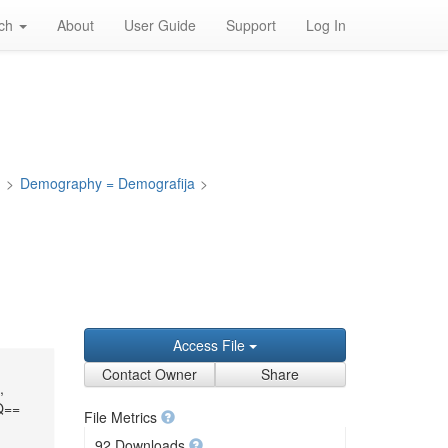
rch
About
User Guide
Support
Log In
a
>
Demography = Demografija
>
Access File
Contact Owner
Share
,
Q==
File Metrics
92 Downloads