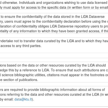
d otherwise. Individuals and organizations wishing to use data licensed
tly must apply for access to the specific data (in written form or by email
u.lt
). Regardless of the data access restrictions, everyone can browse
 to ensure the confidentiality of the data stored in the LiDA Dataverse
descriptions of the data stored in the LiDA Dataverse repository (metada
ry, users must agree to the confidentiality declaration before using the 
g fieldwork resources, research instruments and other data collection
aration of confidentiality obliges LiDA Dataverse repository users to pr
ion) as well as other information under the
Creative Commons Attributi
tiality of any information to which they have been granted access, if thi
ke 4.0 International licence (CC BY-SA 4.0)
.
ion directly or indirectly identifies specific individuals. Intentional or
ional disregard for this obligation may incur liability under applicable da
ndertake not to transfer data curated by the LiDA and to which they ha
on laws.
access to any third parties.
s yra prieinami LiDA Dataverse talpyklos vartotojams pagal
„Creative
 4.0 priskyrimo ir analogiško platinimo tarptautinės viešosios licenci
.0)
sąlygas, jei nenumatyta kitaip. Jei norima naudoti kitaip licencijuoj
t užtikrinti LiDA Dataverse talpykloje saugomų duomenų konfidencialumą
jai įsipareigoja neperduoti LiDA saugomų duomenų, prie kurių jiems sut
, reikia kreiptis dėl galimybės naudotis konkrečiais duomenimis (raštu 
i naudotis konkrečiais duomenimis, vartotojai privalo sutikti su
 trečiosioms šalims.
tions based on the data or other resources curated by the LiDA should
ata@ktu.lt
). Nepriklausomai nuo prieigos prie duomenų apribojimų, visi
ncialumo deklaracija. Konfidencialumo deklaracijoje LiDA Dataverse tal
dge this by a reference to LiDA. To ensure that such attributions are 
ji gali peržiūrėti ir naudoti visų LiDA Dataverse talpykloje saugomų du
vartotojai įpareigojami saugoti bet kokios informacijos, prie kurios ji
l science bibliographic utilities, citations must appear in the footnotes or
 (metaduomenis, įskaitant lauko darbų vykdymo medžiagą, tyrimo
ma prieiga, konfidencialumą, jei ši informacija leistų identifikuoti konkre
e section of publications.
ntus bei kitą su duomenų surinkimu susijusią informaciją) ir kitą inform
. Įspėjama, kad sąmoningas ar nesąmoningas šio pasižadėjimo nepa
Creative Commons“ 4.0 priskyrimo ir analogiško platinimo tarptautinę vi
ia atitinkamą atsakomybę pagal galiojančius duomenų apsaugos teisės 
s are required to provide bibliographic information about all forms of
ą (CC BY-SA 4.0)
.
cijose, parengtose LiDA saugomų duomenų išteklių pagrindu, turi būti n
ions referring to the data and other resources curated at the LiDA (in wr
ašose ar literatūros sąraše į naudojamus išteklius. Šiuo reikalavimu si
 by email:
data@ktu.lt
).
oda į LiDA patektų į socialinių mokslų citavimo indeksus.