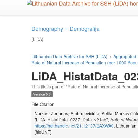
Skip
to
main
content
Demography = Demografija
(LiDA)
Lithuanian Data Archive for SSH (LiDA)
>
Aggregated 
Rate of Natural Increase of Population (per 1000 Popul
LiDA_HistatData_02
This file is part of "Rate of Natural Increase of Popula
Version 5.3
File Citation
Norkus, Zenonas; Ambrulevičiūtė, Aelita; Markevičiūtė
"LiDA_HistatData_0237_Data_v2.tab",
Rate of Natura
https://hdl.handle.net/21.12137/EAXWA0
, Lithuani
[fileUNF]