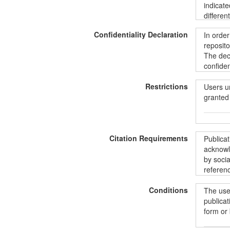
indicate
differen
data@kt
Confidentiality Declaration
In order
all the 
reposito
includin
The decl
informat
confiden
ShareAli
informat
Restrictions
unintent
Users u
protecti
granted 
Duomeny
Commons“
BY-SA 4
Siekian
Vartoto
duomenis
Citation Requirements
pradėdam
prieiga,
Publica
paštu:
d
konfide
acknowle
norintie
duomenų 
by socia
aprašus
suteikia
referenc
instrume
asmenis
pagal
„
užtrauk
Conditions
The user
licencij
Publika
publicat
LiDA išn
form or
kad nuor