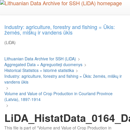
Skip
to
main
content
Industry: agriculture, forestry and fishing = Ūkis:
žemės, miškų ir vandens ūkis
(LiDA)
Lithuanian Data Archive for SSH (LiDA)
>
Aggregated Data = Agreguotieji duomenys
>
Historical Statistics = Istorinė statistika
>
Industry: agriculture, forestry and fishing = Ūkis: žemės, miškų ir
vandens ūkis
>
Volume and Value of Crop Production in Courland Province
(Latvia), 1897-1914
>
LiDA_HistatData_0164_D
This file is part of "Volume and Value of Crop Production in