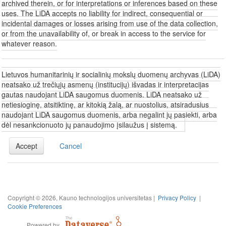
archived therein, or for interpretations or inferences based on these
uses. The LiDA accepts no liability for indirect, consequential or
incidental damages or losses arising from use of the data collection,
or from the unavailability of, or break in access to the service for
whatever reason.
Lietuvos humanitarinių ir socialinių mokslų duomenų archyvas (LiDA)
neatsako už trečiųjų asmenų (institucijų) išvadas ir interpretacijas
gautas naudojant LiDA saugomus duomenis. LiDA neatsako už
netiesioginę, atsitiktinę, ar kitokią žalą, ar nuostolius, atsiradusius
naudojant LiDA saugomus duomenis, arba negalint jų pasiekti, arba
dėl nesankcionuoto jų panaudojimo įsilaužus į sistemą.
Accept
Cancel
Copyright © 2026, Kauno technologijos universitetas |
Privacy Policy
|
Cookie Preferences
Powered by