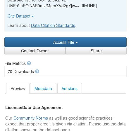
UNF:6:hFOiN3R9mz/MemXVd2gYjw== [fileUNF]
Cite Dataset
Learn about
Data Citation Standards
.
Access File
Contact Owner
Share
File Metrics
70 Downloads
Preview
Metadata
Versions
License/Data Use Agreement
Our
Community Norms
as well as good scientific practices
expect that proper credit is given via citation. Please use the data
citation shown on the dataset page.