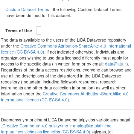
Custom Dataset Terms
- the following Custom Dataset Terms
have been defined for this dataset.
Terms of Use
The data is available to the users of the LiDA Dataverse repository
under the
Creative Commons Attribution-ShareAlike 4.0 International
licence (CC BY-SA 4.0)
, if not indicated otherwise. Individuals and
organizations wishing to use data licensed differently must apply for
access to the specific data (in written form or by email:
data@ktu.lt
).
Regardless of the data access restrictions, everyone can browse and
use all the descriptions of the data stored in the LiDA Dataverse
repository (metadata, including fieldwork resources, research
instruments and other data collection information) as well as other
information under the
Creative Commons Attribution-ShareAlike 4.0
International licence (CC BY-SA 4.0)
.
Duomenys yra prieinami LiDA Dataverse talpyklos vartotojams pagal
„Creative Commons“ 4.0 priskyrimo ir analogiško platinimo
tarptautinės viešosios licencijos (CC BY-SA 4.0)
sąlygas, jei