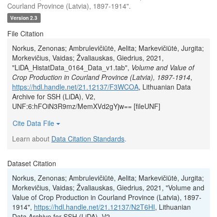
Courland Province (Latvia), 1897-1914".
Version 2.3
File Citation
Norkus, Zenonas; Ambrulevičiūtė, Aelita; Markevičiūtė, Jurgita;
Morkevičius, Vaidas; Žvaliauskas, Giedrius, 2021,
"LiDA_HistatData_0164_Data_v1.tab",
Volume and Value of
Crop Production in Courland Province (Latvia), 1897-1914
,
https://hdl.handle.net/21.12137/F3WCOA
, Lithuanian Data
Archive for SSH (LiDA), V2,
UNF:6:hFOiN3R9mz/MemXVd2gYjw== [fileUNF]
Cite Data File
Learn about
Data Citation Standards
.
Dataset Citation
Norkus, Zenonas; Ambrulevičiūtė, Aelita; Markevičiūtė, Jurgita;
Morkevičius, Vaidas; Žvaliauskas, Giedrius, 2021, "Volume and
Value of Crop Production in Courland Province (Latvia), 1897-
1914",
https://hdl.handle.net/21.12137/N2T6HI
, Lithuanian
Data Archive for SSH (LiDA), V2,