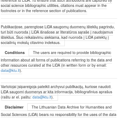
social science bibliographic utilities, citations must appear in the
footnotes or in the reference section of publications.
Publikacijose, parengtose LiDA saugomų duomenų išteklių pagrindu,
turi būti nuoroda į LiDA išnašose ar literatūros sąraše į naudojamus
išteklius. Šiuo reikalavimu siekiama, kad nuoroda į LiDA patektų į
socialinių mokslų citavimo indeksus.
Conditions
The users are required to provide bibliographic
information about all forms of publications referring to the data and
other resources curated at the LiDA (in written form or by email:
data@ktu.lt
).
Vartotojai įsipareigoja pateikti archyvui publikacijų, kuriose naudoti
LiDA saugomi duomenys ar kita informacija, bibliografinius aprašus
(raštu ar el. paštu:
data@ktu.lt
).
Disclaimer
The Lithuanian Data Archive for Humanities and
Social Sciences (LiDA) bears no responsibility for the uses of the data