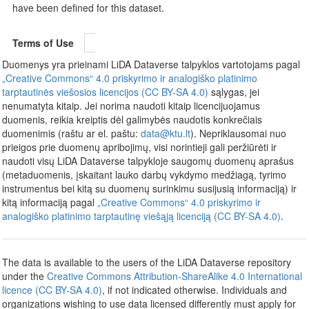
have been defined for this dataset.
Terms of Use
Duomenys yra prieinami LiDA Dataverse talpyklos vartotojams pagal
„Creative Commons“ 4.0 priskyrimo ir analogiško platinimo
tarptautinės viešosios licencijos (CC BY-SA 4.0)
sąlygas, jei
nenumatyta kitaip. Jei norima naudoti kitaip licencijuojamus
duomenis, reikia kreiptis dėl galimybės naudotis konkrečiais
duomenimis (raštu ar el. paštu:
data@ktu.lt
). Nepriklausomai nuo
prieigos prie duomenų apribojimų, visi norintieji gali peržiūrėti ir
naudoti visų LiDA Dataverse talpykloje saugomų duomenų aprašus
(metaduomenis, įskaitant lauko darbų vykdymo medžiagą, tyrimo
instrumentus bei kitą su duomenų surinkimu susijusią informaciją) ir
kitą informaciją pagal
„Creative Commons“ 4.0 priskyrimo ir
analogiško platinimo tarptautinę viešąją licenciją (CC BY-SA 4.0)
.
The data is available to the users of the LiDA Dataverse repository
under the
Creative Commons Attribution-ShareAlike 4.0 International
licence (CC BY-SA 4.0)
, if not indicated otherwise. Individuals and
organizations wishing to use data licensed differently must apply for