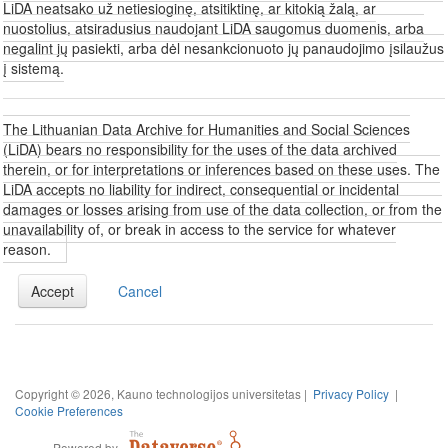
LiDA neatsako už netiesioginę, atsitiktinę, ar kitokią žalą, ar
nuostolius, atsiradusius naudojant LiDA saugomus duomenis, arba
negalint jų pasiekti, arba dėl nesankcionuoto jų panaudojimo įsilaužus
į sistemą.
The Lithuanian Data Archive for Humanities and Social Sciences
(LiDA) bears no responsibility for the uses of the data archived
therein, or for interpretations or inferences based on these uses. The
LiDA accepts no liability for indirect, consequential or incidental
damages or losses arising from use of the data collection, or from the
unavailability of, or break in access to the service for whatever
reason.
Accept
Cancel
Copyright © 2026, Kauno technologijos universitetas |
Privacy Policy
|
Cookie Preferences
Powered by