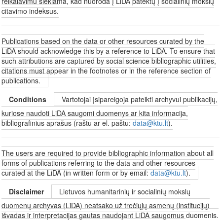
reikalavimu siekiama, kad nuoroda į LiDA patektų į socialinių mokslų
citavimo indeksus.
Publications based on the data or other resources curated by the
LiDA should acknowledge this by a reference to LiDA. To ensure that
such attributions are captured by social science bibliographic utilities,
citations must appear in the footnotes or in the reference section of
publications.
Conditions
Vartotojai įsipareigoja pateikti archyvui publikacijų,
kuriose naudoti LiDA saugomi duomenys ar kita informacija,
bibliografinius aprašus (raštu ar el. paštu:
data@ktu.lt
).
The users are required to provide bibliographic information about all
forms of publications referring to the data and other resources
curated at the LiDA (in written form or by email:
data@ktu.lt
).
Disclaimer
Lietuvos humanitarinių ir socialinių mokslų
duomenų archyvas (LiDA) neatsako už trečiųjų asmenų (institucijų)
išvadas ir interpretacijas gautas naudojant LiDA saugomus duomenis.