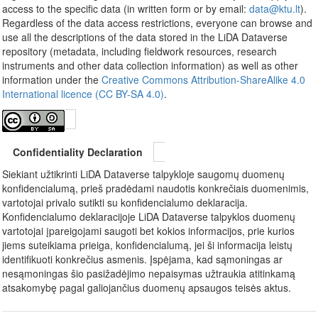
access to the specific data (in written form or by email:
data@ktu.lt
).
Regardless of the data access restrictions, everyone can browse and
use all the descriptions of the data stored in the LiDA Dataverse
repository (metadata, including fieldwork resources, research
instruments and other data collection information) as well as other
information under the
Creative Commons Attribution-ShareAlike 4.0
International licence (CC BY-SA 4.0)
.
Confidentiality Declaration
Siekiant užtikrinti LiDA Dataverse talpykloje saugomų duomenų
konfidencialumą, prieš pradėdami naudotis konkrečiais duomenimis,
vartotojai privalo sutikti su konfidencialumo deklaracija.
Konfidencialumo deklaracijoje LiDA Dataverse talpyklos duomenų
vartotojai įpareigojami saugoti bet kokios informacijos, prie kurios
jiems suteikiama prieiga, konfidencialumą, jei ši informacija leistų
identifikuoti konkrečius asmenis. Įspėjama, kad sąmoningas ar
nesąmoningas šio pasižadėjimo nepaisymas užtraukia atitinkamą
atsakomybę pagal galiojančius duomenų apsaugos teisės aktus.