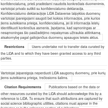
konfidencialumą, prieš pradėdami naudotis konkrečiais duomenimis,
vartotojai privalo sutikti su konfidencialumo deklaracija.
Konfidencialumo deklaracijoje LiDA Dataverse talpyklos duomenų
vartotojai įpareigojami saugoti bet kokios informacijos, prie kurios
jiems suteikiama prieiga, konfidencialumą, jei ši informacija leistų
identifikuoti konkrečius asmenis. Įspėjama, kad sąmoningas ar
nesąmoningas šio pasižadėjimo nepaisymas užtraukia atitinkamą
atsakomybę pagal galiojančius duomenų apsaugos teisės aktus.
Restrictions
Users undertake not to transfer data curated by
the LiDA and to which they have been granted access to any third
parties.
Vartotojai įsipareigoja neperduoti LiDA saugomų duomenų, prie kurių
jiems suteikiama prieiga, trečiosioms šalims.
Citation Requirements
Publications based on the data or
other resources curated by the LiDA should acknowledge this by a
reference to LiDA. To ensure that such attributions are captured by
social science bibliographic utilities, citations must appear in the
footnotes or in the reference section of publications.