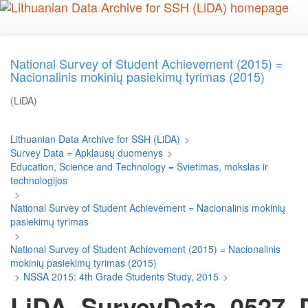
Skip
to
main
content
National Survey of Student Achievement (2015) =
Nacionalinis mokinių pasiekimų tyrimas (2015)
(LiDA)
Lithuanian Data Archive for SSH (LiDA)
>
Survey Data = Apklausų duomenys
>
Education, Science and Technology = Švietimas, mokslas ir
technologijos
>
National Survey of Student Achievement = Nacionalinis mokinių
pasiekimų tyrimas
>
National Survey of Student Achievement (2015) = Nacionalinis
mokinių pasiekimų tyrimas (2015)
>
NSSA 2015: 4th Grade Students Study, 2015
>
LiDA_SurveyData_0527_D