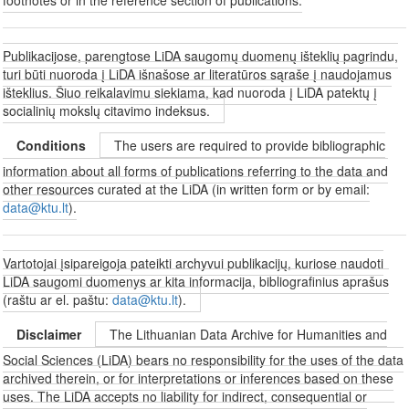
Publikacijose, parengtose LiDA saugomų duomenų išteklių pagrindu,
turi būti nuoroda į LiDA išnašose ar literatūros sąraše į naudojamus
išteklius. Šiuo reikalavimu siekiama, kad nuoroda į LiDA patektų į
socialinių mokslų citavimo indeksus.
Conditions
The users are required to provide bibliographic
information about all forms of publications referring to the data and
other resources curated at the LiDA (in written form or by email:
data@ktu.lt
).
Vartotojai įsipareigoja pateikti archyvui publikacijų, kuriose naudoti
LiDA saugomi duomenys ar kita informacija, bibliografinius aprašus
(raštu ar el. paštu:
data@ktu.lt
).
Disclaimer
The Lithuanian Data Archive for Humanities and
Social Sciences (LiDA) bears no responsibility for the uses of the data
archived therein, or for interpretations or inferences based on these
uses. The LiDA accepts no liability for indirect, consequential or