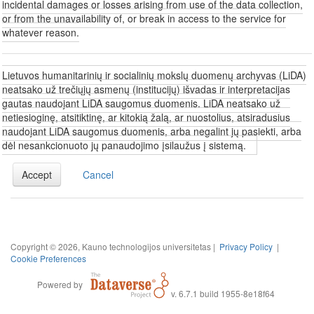
incidental damages or losses arising from use of the data collection,
or from the unavailability of, or break in access to the service for
whatever reason.
Lietuvos humanitarinių ir socialinių mokslų duomenų archyvas (LiDA)
neatsako už trečiųjų asmenų (institucijų) išvadas ir interpretacijas
gautas naudojant LiDA saugomus duomenis. LiDA neatsako už
netiesioginę, atsitiktinę, ar kitokią žalą, ar nuostolius, atsiradusius
naudojant LiDA saugomus duomenis, arba negalint jų pasiekti, arba
dėl nesankcionuoto jų panaudojimo įsilaužus į sistemą.
Accept
Cancel
Copyright © 2026, Kauno technologijos universitetas |
Privacy Policy
|
Cookie Preferences
Powered by
v. 6.7.1 build 1955-8e18f64