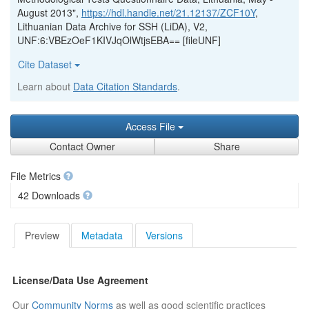
August 2013",
https://hdl.handle.net/21.12137/ZCF10Y
,
Lithuanian Data Archive for SSH (LiDA), V2,
UNF:6:VBEzOeF1KIVJqOlWtjsEBA== [fileUNF]
Cite Dataset
Learn about
Data Citation Standards
.
Access File
Contact Owner
Share
File Metrics
42 Downloads
Preview
Metadata
Versions
License/Data Use Agreement
Our
Community Norms
as well as good scientific practices