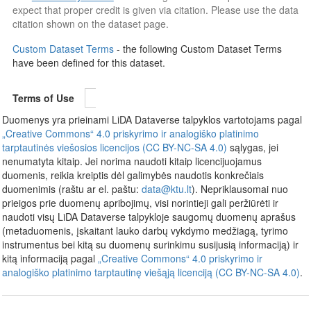
expect that proper credit is given via citation. Please use the data
citation shown on the dataset page.
Custom Dataset Terms
- the following Custom Dataset Terms
have been defined for this dataset.
Terms of Use
Duomenys yra prieinami LiDA Dataverse talpyklos vartotojams pagal
„Creative Commons“ 4.0 priskyrimo ir analogiško platinimo
tarptautinės viešosios licencijos (CC BY-NC-SA 4.0)
sąlygas, jei
nenumatyta kitaip. Jei norima naudoti kitaip licencijuojamus
duomenis, reikia kreiptis dėl galimybės naudotis konkrečiais
duomenimis (raštu ar el. paštu:
data@ktu.lt
). Nepriklausomai nuo
prieigos prie duomenų apribojimų, visi norintieji gali peržiūrėti ir
naudoti visų LiDA Dataverse talpykloje saugomų duomenų aprašus
(metaduomenis, įskaitant lauko darbų vykdymo medžiagą, tyrimo
instrumentus bei kitą su duomenų surinkimu susijusią informaciją) ir
kitą informaciją pagal
„Creative Commons“ 4.0 priskyrimo ir
analogiško platinimo tarptautinę viešąją licenciją (CC BY-NC-SA 4.0)
.