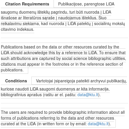
Citation Requirements
Publikacijose, parengtose LiDA
saugomų duomenų išteklių pagrindu, turi būti nuoroda į LiDA
išnašose ar literatūros sąraše į naudojamus išteklius. Šiuo
reikalavimu siekiama, kad nuoroda į LiDA patektų į socialinių mokslų
citavimo indeksus.
Publications based on the data or other resources curated by the
LiDA should acknowledge this by a reference to LiDA. To ensure that
such attributions are captured by social science bibliographic utilities,
citations must appear in the footnotes or in the reference section of
publications.
Conditions
Vartotojai įsipareigoja pateikti archyvui publikacijų,
kuriose naudoti LiDA saugomi duomenys ar kita informacija,
bibliografinius aprašus (raštu ar el. paštu:
data@ktu.lt
).
The users are required to provide bibliographic information about all
forms of publications referring to the data and other resources
curated at the LiDA (in written form or by email:
data@ktu.lt
).