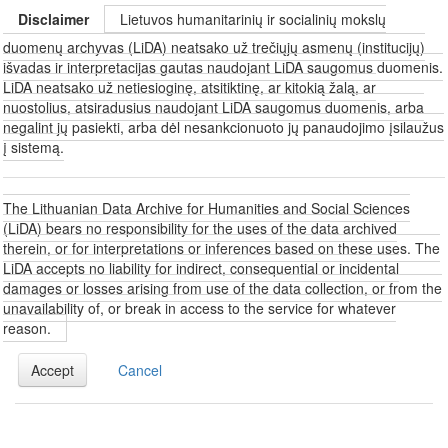
Disclaimer
Lietuvos humanitarinių ir socialinių mokslų
duomenų archyvas (LiDA) neatsako už trečiųjų asmenų (institucijų)
išvadas ir interpretacijas gautas naudojant LiDA saugomus duomenis.
LiDA neatsako už netiesioginę, atsitiktinę, ar kitokią žalą, ar
nuostolius, atsiradusius naudojant LiDA saugomus duomenis, arba
negalint jų pasiekti, arba dėl nesankcionuoto jų panaudojimo įsilaužus
į sistemą.
The Lithuanian Data Archive for Humanities and Social Sciences
(LiDA) bears no responsibility for the uses of the data archived
therein, or for interpretations or inferences based on these uses. The
LiDA accepts no liability for indirect, consequential or incidental
damages or losses arising from use of the data collection, or from the
unavailability of, or break in access to the service for whatever
reason.
Accept
Cancel