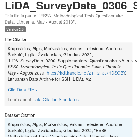
LiDA_SurveyData_0306_S
This file is part of "ESS6, Methodological Tests Questionnaire
Data, Lithuania, May - August 2013".
Version 2.3
File Citation
Krupavičius, Algis; Morkevičius, Vaidas; Telešienė, Audronė;
Šarkutė, Ligita; Žvaliauskas, Giedrius, 2022,
"LiDA_SurveyData_0306_Supplementary_Questionnaire_vA_rus_v1
ESS6, Methodological Tests Questionnaire Data, Lithuania,
May - August 2013
,
https://hdl.handle.net/21.12137/HDSGBY
,
Lithuanian Data Archive for SSH (LiDA), V2
Cite Data File
Learn about
Data Citation Standards
.
Dataset Citation
Krupavičius, Algis; Morkevičius, Vaidas; Telešienė, Audronė;
Šarkutė, Ligita; Žvaliauskas, Giedrius, 2022, "ESS6,
Methodological Tests Questionnaire Data, Lithuania, May -