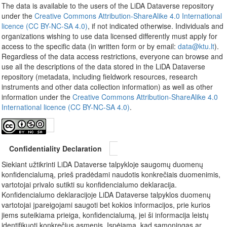
The data is available to the users of the LiDA Dataverse repository
under the
Creative Commons Attribution-ShareAlike 4.0 International
licence (CC BY-NC-SA 4.0)
, if not indicated otherwise. Individuals and
organizations wishing to use data licensed differently must apply for
access to the specific data (in written form or by email:
data@ktu.lt
).
Regardless of the data access restrictions, everyone can browse and
use all the descriptions of the data stored in the LiDA Dataverse
repository (metadata, including fieldwork resources, research
instruments and other data collection information) as well as other
information under the
Creative Commons Attribution-ShareAlike 4.0
International licence (CC BY-NC-SA 4.0)
.
Confidentiality Declaration
Siekiant užtikrinti LiDA Dataverse talpykloje saugomų duomenų
konfidencialumą, prieš pradėdami naudotis konkrečiais duomenimis,
vartotojai privalo sutikti su konfidencialumo deklaracija.
Konfidencialumo deklaracijoje LiDA Dataverse talpyklos duomenų
vartotojai įpareigojami saugoti bet kokios informacijos, prie kurios
jiems suteikiama prieiga, konfidencialumą, jei ši informacija leistų
identifikuoti konkrečius asmenis. Įspėjama, kad sąmoningas ar