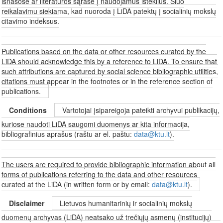
išnašose ar literatūros sąraše į naudojamus išteklius. Šiuo
reikalavimu siekiama, kad nuoroda į LiDA patektų į socialinių mokslų
citavimo indeksus.
Publications based on the data or other resources curated by the
LiDA should acknowledge this by a reference to LiDA. To ensure that
such attributions are captured by social science bibliographic utilities,
citations must appear in the footnotes or in the reference section of
publications.
Conditions
Vartotojai įsipareigoja pateikti archyvui publikacijų,
kuriose naudoti LiDA saugomi duomenys ar kita informacija,
bibliografinius aprašus (raštu ar el. paštu:
data@ktu.lt
).
The users are required to provide bibliographic information about all
forms of publications referring to the data and other resources
curated at the LiDA (in written form or by email:
data@ktu.lt
).
Disclaimer
Lietuvos humanitarinių ir socialinių mokslų
duomenų archyvas (LiDA) neatsako už trečiųjų asmenų (institucijų)