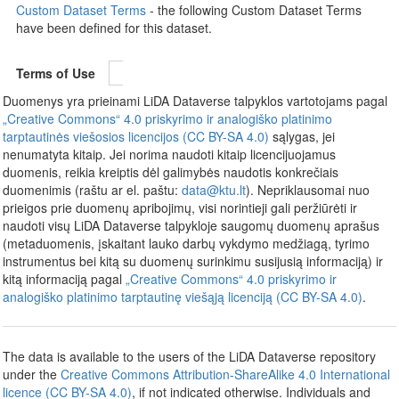
Custom Dataset Terms
- the following Custom Dataset Terms
have been defined for this dataset.
Terms of Use
Duomenys yra prieinami LiDA Dataverse talpyklos vartotojams pagal
„Creative Commons“ 4.0 priskyrimo ir analogiško platinimo
tarptautinės viešosios licencijos (CC BY-SA 4.0)
sąlygas, jei
nenumatyta kitaip. Jei norima naudoti kitaip licencijuojamus
duomenis, reikia kreiptis dėl galimybės naudotis konkrečiais
duomenimis (raštu ar el. paštu:
data@ktu.lt
). Nepriklausomai nuo
prieigos prie duomenų apribojimų, visi norintieji gali peržiūrėti ir
naudoti visų LiDA Dataverse talpykloje saugomų duomenų aprašus
(metaduomenis, įskaitant lauko darbų vykdymo medžiagą, tyrimo
instrumentus bei kitą su duomenų surinkimu susijusią informaciją) ir
kitą informaciją pagal
„Creative Commons“ 4.0 priskyrimo ir
analogiško platinimo tarptautinę viešąją licenciją (CC BY-SA 4.0)
.
The data is available to the users of the LiDA Dataverse repository
under the
Creative Commons Attribution-ShareAlike 4.0 International
licence (CC BY-SA 4.0)
, if not indicated otherwise. Individuals and