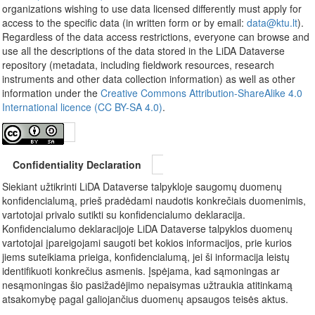
organizations wishing to use data licensed differently must apply for
access to the specific data (in written form or by email:
data@ktu.lt
).
Regardless of the data access restrictions, everyone can browse and
use all the descriptions of the data stored in the LiDA Dataverse
repository (metadata, including fieldwork resources, research
instruments and other data collection information) as well as other
information under the
Creative Commons Attribution-ShareAlike 4.0
International licence (CC BY-SA 4.0)
.
Confidentiality Declaration
Siekiant užtikrinti LiDA Dataverse talpykloje saugomų duomenų
konfidencialumą, prieš pradėdami naudotis konkrečiais duomenimis,
vartotojai privalo sutikti su konfidencialumo deklaracija.
Konfidencialumo deklaracijoje LiDA Dataverse talpyklos duomenų
vartotojai įpareigojami saugoti bet kokios informacijos, prie kurios
jiems suteikiama prieiga, konfidencialumą, jei ši informacija leistų
identifikuoti konkrečius asmenis. Įspėjama, kad sąmoningas ar
nesąmoningas šio pasižadėjimo nepaisymas užtraukia atitinkamą
atsakomybę pagal galiojančius duomenų apsaugos teisės aktus.