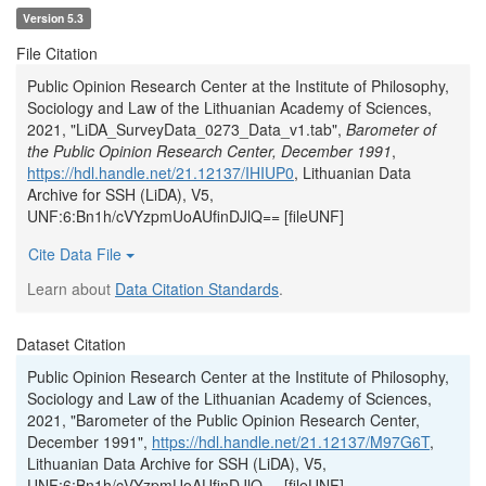
Version 5.3
File Citation
Public Opinion Research Center at the Institute of Philosophy,
Sociology and Law of the Lithuanian Academy of Sciences,
2021, "LiDA_SurveyData_0273_Data_v1.tab",
Barometer of
the Public Opinion Research Center, December 1991
,
https://hdl.handle.net/21.12137/IHIUP0
, Lithuanian Data
Archive for SSH (LiDA), V5,
UNF:6:Bn1h/cVYzpmUoAUfinDJlQ== [fileUNF]
Cite Data File
Learn about
Data Citation Standards
.
Dataset Citation
Public Opinion Research Center at the Institute of Philosophy,
Sociology and Law of the Lithuanian Academy of Sciences,
2021, "Barometer of the Public Opinion Research Center,
December 1991",
https://hdl.handle.net/21.12137/M97G6T
,
Lithuanian Data Archive for SSH (LiDA), V5,
UNF:6:Bn1h/cVYzpmUoAUfinDJlQ== [fileUNF]