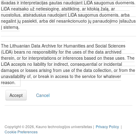
išvadas ir interpretacijas gautas naudojant LiDA saugomus duomenis.
LiDA neatsako už netiesioginę, atsitiktinę, ar kitokią žalą, ar
nuostolius, atsiradusius naudojant LiDA saugomus duomenis, arba
negalint jų pasiekti, arba dėl nesankcionuoto jų panaudojimo įsilaužus
į sistemą.
The Lithuanian Data Archive for Humanities and Social Sciences
(LiDA) bears no responsibility for the uses of the data archived
therein, or for interpretations or inferences based on these uses. The
LiDA accepts no liability for indirect, consequential or incidental
damages or losses arising from use of the data collection, or from the
unavailability of, or break in access to the service for whatever
reason.
Accept
Cancel
Copyright © 2026, Kauno technologijos universitetas |
Privacy Policy
|
Cookie Preferences