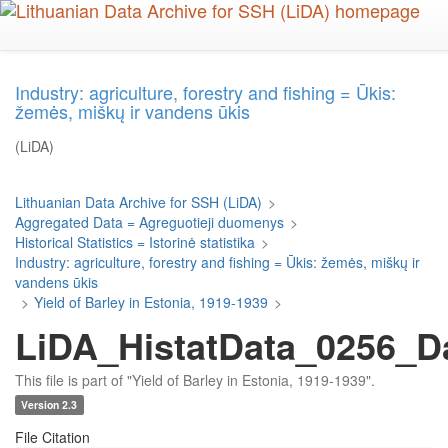
Skip
to
main
content
Industry: agriculture, forestry and fishing = Ūkis:
žemės, miškų ir vandens ūkis
(LiDA)
Lithuanian Data Archive for SSH (LiDA)
>
Aggregated Data = Agreguotieji duomenys
>
Historical Statistics = Istorinė statistika
>
Industry: agriculture, forestry and fishing = Ūkis: žemės, miškų ir
vandens ūkis
>
Yield of Barley in Estonia, 1919-1939
>
LiDA_HistatData_0256_D
This file is part of "Yield of Barley in Estonia, 1919-1939".
Version 2.3
File Citation