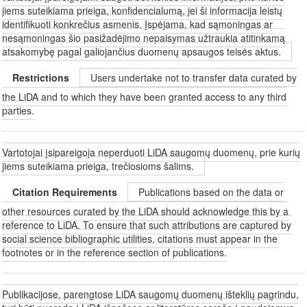
jiems suteikiama prieiga, konfidencialumą, jei ši informacija leistų
identifikuoti konkrečius asmenis. Įspėjama, kad sąmoningas ar
nesąmoningas šio pasižadėjimo nepaisymas užtraukia atitinkamą
atsakomybę pagal galiojančius duomenų apsaugos teisės aktus.
Restrictions
Users undertake not to transfer data curated by
the LiDA and to which they have been granted access to any third
parties.
Vartotojai įsipareigoja neperduoti LiDA saugomų duomenų, prie kurių
jiems suteikiama prieiga, trečiosioms šalims.
Citation Requirements
Publications based on the data or
other resources curated by the LiDA should acknowledge this by a
reference to LiDA. To ensure that such attributions are captured by
social science bibliographic utilities, citations must appear in the
footnotes or in the reference section of publications.
Publikacijose, parengtose LiDA saugomų duomenų išteklių pagrindu,