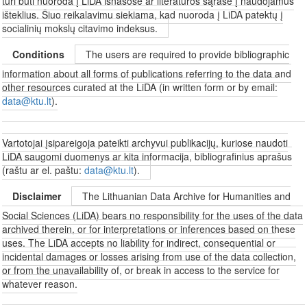
turi būti nuoroda į LiDA išnašose ar literatūros sąraše į naudojamus
išteklius. Šiuo reikalavimu siekiama, kad nuoroda į LiDA patektų į
socialinių mokslų citavimo indeksus.
Conditions
The users are required to provide bibliographic
information about all forms of publications referring to the data and
other resources curated at the LiDA (in written form or by email:
data@ktu.lt
).
Vartotojai įsipareigoja pateikti archyvui publikacijų, kuriose naudoti
LiDA saugomi duomenys ar kita informacija, bibliografinius aprašus
(raštu ar el. paštu:
data@ktu.lt
).
Disclaimer
The Lithuanian Data Archive for Humanities and
Social Sciences (LiDA) bears no responsibility for the uses of the data
archived therein, or for interpretations or inferences based on these
uses. The LiDA accepts no liability for indirect, consequential or
incidental damages or losses arising from use of the data collection,
or from the unavailability of, or break in access to the service for
whatever reason.