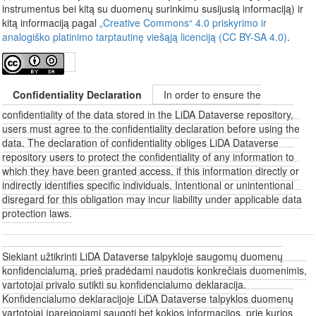
instrumentus bei kitą su duomenų surinkimu susijusią informaciją) ir
kitą informaciją pagal
„Creative Commons“ 4.0 priskyrimo ir
analogiško platinimo tarptautinę viešąją licenciją (CC BY-SA 4.0)
.
Confidentiality Declaration
In order to ensure the
confidentiality of the data stored in the LiDA Dataverse repository,
users must agree to the confidentiality declaration before using the
data. The declaration of confidentiality obliges LiDA Dataverse
repository users to protect the confidentiality of any information to
which they have been granted access, if this information directly or
indirectly identifies specific individuals. Intentional or unintentional
disregard for this obligation may incur liability under applicable data
protection laws.
Siekiant užtikrinti LiDA Dataverse talpykloje saugomų duomenų
konfidencialumą, prieš pradėdami naudotis konkrečiais duomenimis,
vartotojai privalo sutikti su konfidencialumo deklaracija.
Konfidencialumo deklaracijoje LiDA Dataverse talpyklos duomenų
vartotojai įpareigojami saugoti bet kokios informacijos, prie kurios