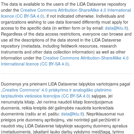
The data is available to the users of the LiDA Dataverse repository
under the
Creative Commons Attribution-ShareAlike 4.0 International
licence (CC BY-SA 4.0)
, if not indicated otherwise. Individuals and
organizations wishing to use data licensed differently must apply for
access to the specific data (in written form or by email:
data@ktu.lt
).
Regardless of the data access restrictions, everyone can browse and
use all the descriptions of the data stored in the LiDA Dataverse
repository (metadata, including fieldwork resources, research
instruments and other data collection information) as well as other
information under the
Creative Commons Attribution-ShareAlike 4.0
International licence (CC BY-SA 4.0)
.
Duomenys yra prieinami LiDA Dataverse talpyklos vartotojams pagal
„Creative Commons“ 4.0 priskyrimo ir analogiško platinimo
tarptautinės viešosios licencijos (CC BY-SA 4.0)
sąlygas, jei
nenumatyta kitaip. Jei norima naudoti kitaip licencijuojamus
duomenis, reikia kreiptis dėl galimybės naudotis konkrečiais
duomenimis (raštu ar el. paštu:
data@ktu.lt
). Nepriklausomai nuo
prieigos prie duomenų apribojimų, visi norintieji gali peržiūrėti ir
naudoti visų LiDA Dataverse talpykloje saugomų duomenų aprašus
(metaduomenis, įskaitant lauko darbų vykdymo medžiagą, tyrimo