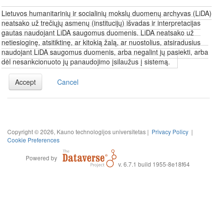
Lietuvos humanitarinių ir socialinių mokslų duomenų archyvas (LiDA)
neatsako už trečiųjų asmenų (institucijų) išvadas ir interpretacijas
gautas naudojant LiDA saugomus duomenis. LiDA neatsako už
netiesioginę, atsitiktinę, ar kitokią žalą, ar nuostolius, atsiradusius
naudojant LiDA saugomus duomenis, arba negalint jų pasiekti, arba
dėl nesankcionuoto jų panaudojimo įsilaužus į sistemą.
Accept
Cancel
Copyright © 2026, Kauno technologijos universitetas |
Privacy Policy
|
Cookie Preferences
Powered by
v. 6.7.1 build 1955-8e18f64