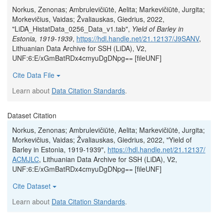
Norkus, Zenonas; Ambrulevičiūtė, Aelita; Markevičiūtė, Jurgita;
Morkevičius, Vaidas; Žvaliauskas, Giedrius, 2022,
"LiDA_HistatData_0256_Data_v1.tab",
Yield of Barley in
Estonia, 1919-1939
,
https://hdl.handle.net/21.12137/J9SANV
,
Lithuanian Data Archive for SSH (LiDA), V2,
UNF:6:E/xGmBatRDx4cmyuDgDNpg== [fileUNF]
Cite Data File
Learn about
Data Citation Standards
.
Dataset Citation
Norkus, Zenonas; Ambrulevičiūtė, Aelita; Markevičiūtė, Jurgita;
Morkevičius, Vaidas; Žvaliauskas, Giedrius, 2022, "Yield of
Barley in Estonia, 1919-1939",
https://hdl.handle.net/21.12137/
ACMJLC
, Lithuanian Data Archive for SSH (LiDA), V2,
UNF:6:E/xGmBatRDx4cmyuDgDNpg== [fileUNF]
Cite Dataset
Learn about
Data Citation Standards
.