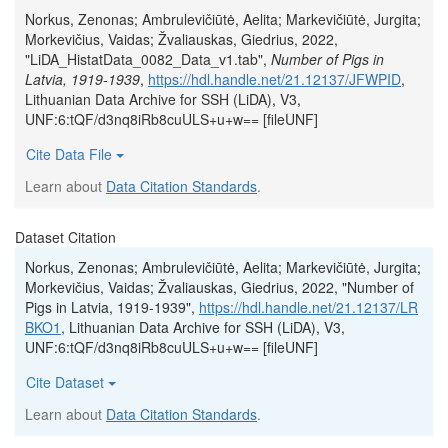
Norkus, Zenonas; Ambrulevičiūtė, Aelita; Markevičiūtė, Jurgita;
Morkevičius, Vaidas; Žvaliauskas, Giedrius, 2022,
"LiDA_HistatData_0082_Data_v1.tab",
Number of Pigs in
Latvia, 1919-1939
,
https://hdl.handle.net/21.12137/JFWPID
,
Lithuanian Data Archive for SSH (LiDA), V3,
UNF:6:tQF/d3nq8iRb8cuULS+u+w== [fileUNF]
Cite Data File
Learn about
Data Citation Standards
.
Dataset Citation
Norkus, Zenonas; Ambrulevičiūtė, Aelita; Markevičiūtė, Jurgita;
Morkevičius, Vaidas; Žvaliauskas, Giedrius, 2022, "Number of
Pigs in Latvia, 1919-1939",
https://hdl.handle.net/21.12137/LR
BKO1
, Lithuanian Data Archive for SSH (LiDA), V3,
UNF:6:tQF/d3nq8iRb8cuULS+u+w== [fileUNF]
Cite Dataset
Learn about
Data Citation Standards
.