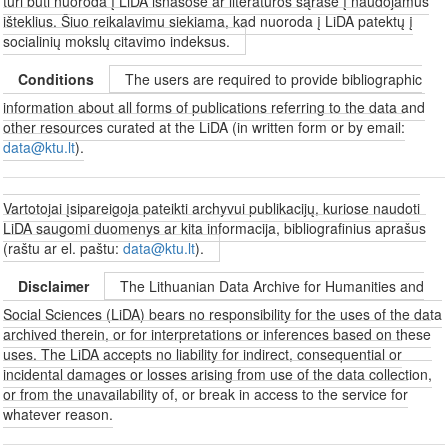
turi būti nuoroda į LiDA išnašose ar literatūros sąraše į naudojamus
išteklius. Šiuo reikalavimu siekiama, kad nuoroda į LiDA patektų į
socialinių mokslų citavimo indeksus.
Conditions
The users are required to provide bibliographic
information about all forms of publications referring to the data and
other resources curated at the LiDA (in written form or by email:
data@ktu.lt
).
Vartotojai įsipareigoja pateikti archyvui publikacijų, kuriose naudoti
LiDA saugomi duomenys ar kita informacija, bibliografinius aprašus
(raštu ar el. paštu:
data@ktu.lt
).
Disclaimer
The Lithuanian Data Archive for Humanities and
Social Sciences (LiDA) bears no responsibility for the uses of the data
archived therein, or for interpretations or inferences based on these
uses. The LiDA accepts no liability for indirect, consequential or
incidental damages or losses arising from use of the data collection,
or from the unavailability of, or break in access to the service for
whatever reason.