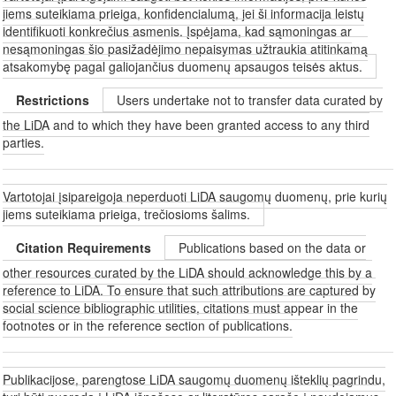
jiems suteikiama prieiga, konfidencialumą, jei ši informacija leistų
identifikuoti konkrečius asmenis. Įspėjama, kad sąmoningas ar
nesąmoningas šio pasižadėjimo nepaisymas užtraukia atitinkamą
atsakomybę pagal galiojančius duomenų apsaugos teisės aktus.
Restrictions
Users undertake not to transfer data curated by
the LiDA and to which they have been granted access to any third
parties.
Vartotojai įsipareigoja neperduoti LiDA saugomų duomenų, prie kurių
jiems suteikiama prieiga, trečiosioms šalims.
Citation Requirements
Publications based on the data or
other resources curated by the LiDA should acknowledge this by a
reference to LiDA. To ensure that such attributions are captured by
social science bibliographic utilities, citations must appear in the
footnotes or in the reference section of publications.
Publikacijose, parengtose LiDA saugomų duomenų išteklių pagrindu,