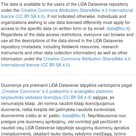
The data is available to the users of the LiDA Dataverse repository
under the
Creative Commons Attribution-ShareAlike 4.0 International
licence (CC BY-SA 4.0)
, if not indicated otherwise. Individuals and
organizations wishing to use data licensed differently must apply for
access to the specific data (in written form or by email:
data@ktu.lt
).
Regardless of the data access restrictions, everyone can browse and
use all the descriptions of the data stored in the LiDA Dataverse
repository (metadata, including fieldwork resources, research
instruments and other data collection information) as well as other
information under the
Creative Commons Attribution-ShareAlike 4.0
International licence (CC BY-SA 4.0)
.
Duomenys yra prieinami LiDA Dataverse talpyklos vartotojams pagal
„Creative Commons“ 4.0 priskyrimo ir analogiško platinimo
tarptautinės viešosios licencijos (CC BY-SA 4.0)
sąlygas, jei
nenumatyta kitaip. Jei norima naudoti kitaip licencijuojamus
duomenis, reikia kreiptis dėl galimybės naudotis konkrečiais
duomenimis (raštu ar el. paštu:
data@ktu.lt
). Nepriklausomai nuo
prieigos prie duomenų apribojimų, visi norintieji gali peržiūrėti ir
naudoti visų LiDA Dataverse talpykloje saugomų duomenų aprašus
(metaduomenis, įskaitant lauko darbų vykdymo medžiagą, tyrimo