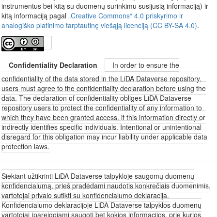
instrumentus bei kitą su duomenų surinkimu susijusią informaciją) ir
kitą informaciją pagal
„Creative Commons“ 4.0 priskyrimo ir
analogiško platinimo tarptautinę viešąją licenciją (CC BY-SA 4.0)
.
Confidentiality Declaration
In order to ensure the
confidentiality of the data stored in the LiDA Dataverse repository,
users must agree to the confidentiality declaration before using the
data. The declaration of confidentiality obliges LiDA Dataverse
repository users to protect the confidentiality of any information to
which they have been granted access, if this information directly or
indirectly identifies specific individuals. Intentional or unintentional
disregard for this obligation may incur liability under applicable data
protection laws.
Siekiant užtikrinti LiDA Dataverse talpykloje saugomų duomenų
konfidencialumą, prieš pradėdami naudotis konkrečiais duomenimis,
vartotojai privalo sutikti su konfidencialumo deklaracija.
Konfidencialumo deklaracijoje LiDA Dataverse talpyklos duomenų
vartotojai įpareigojami saugoti bet kokios informacijos, prie kurios