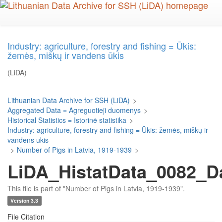
Skip
to
main
content
Industry: agriculture, forestry and fishing = Ūkis:
žemės, miškų ir vandens ūkis
(LiDA)
Lithuanian Data Archive for SSH (LiDA)
>
Aggregated Data = Agreguotieji duomenys
>
Historical Statistics = Istorinė statistika
>
Industry: agriculture, forestry and fishing = Ūkis: žemės, miškų ir
vandens ūkis
>
Number of Pigs in Latvia, 1919-1939
>
LiDA_HistatData_0082_D
This file is part of "Number of Pigs in Latvia, 1919-1939".
Version 3.3
File Citation