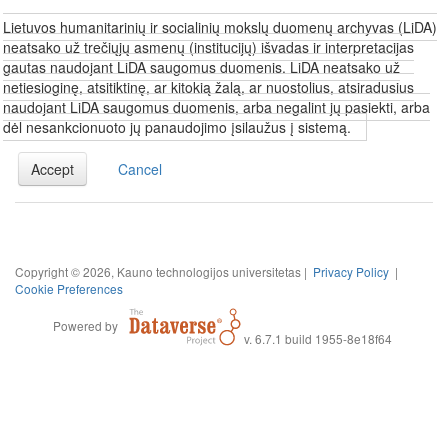
Lietuvos humanitarinių ir socialinių mokslų duomenų archyvas (LiDA)
neatsako už trečiųjų asmenų (institucijų) išvadas ir interpretacijas
gautas naudojant LiDA saugomus duomenis. LiDA neatsako už
netiesioginę, atsitiktinę, ar kitokią žalą, ar nuostolius, atsiradusius
naudojant LiDA saugomus duomenis, arba negalint jų pasiekti, arba
dėl nesankcionuoto jų panaudojimo įsilaužus į sistemą.
Accept
Cancel
Copyright © 2026, Kauno technologijos universitetas |
Privacy Policy
|
Cookie Preferences
Powered by
v. 6.7.1 build 1955-8e18f64